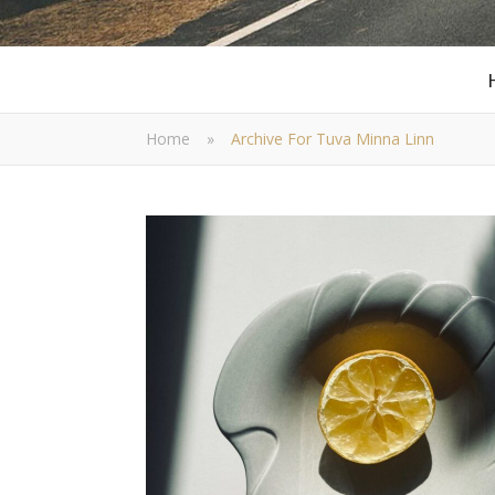
Home
»
Archive For Tuva Minna Linn