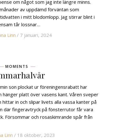
 oense om något som jag inte längre minns.
a månader av uppdämd förväntan som
idvatten i mitt blodomlopp. Jag stirrar blint i
 ensam tår lossnar…
na Linn
/ 7 januari, 2024
MOMENTS
mmarhalvår
min son plockat ur föreningensrabatt har
h hänger platt över vasens kant. Våren sveper
n hittar in och slipar livets alla vassa kanter på
den där fingeravtryck på fönsterrutor får vara
ick. Försommar och rosaskimrande spår från
a Linn
/ 18 oktober, 2023