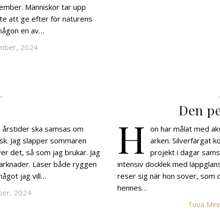
ecember. Människor tar upp
nte att ge efter för naturens
 någon en av…
mber, 2024
Den pe
H
vå årstider ska samsas om
on har målat med akv
sisk. Jag släpper sommaren
arken. Silverfärgat 
er det, så som jag brukar. Jag
projekt i dagar sams
pmarknader. Läser både ryggen
intensiv docklek med läppglans
ågot jag vill…
reser sig när hon sover, som
hennes…
ber, 2024
Tuva Minn