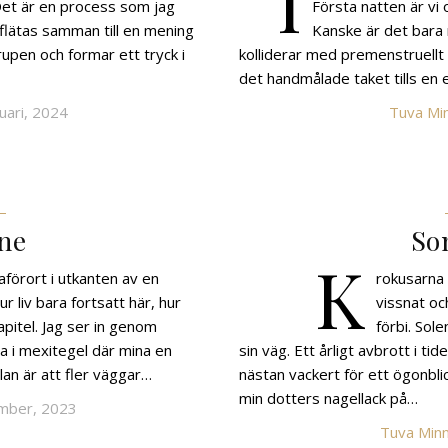
I
Det är en process som jag
Första natten är vi
flätas samman till en mening
Kanske är det bar
upen och formar ett tryck i
kolliderar med premenstruellt t
det handmålade taket tills en
uari, 2024
Tuva Min
ne
So
K
aförort i utkanten av en
rokusarna 
r liv bara fortsatt här, hur
vissnat oc
pitel. Jag ser in genom
förbi. Sole
a i mexitegel där mina en
sin väg. Ett årligt avbrott i ti
lan är att fler väggar…
nästan vackert för ett ögonbl
min dotters nagellack på…
mber, 2023
Tuva Minn