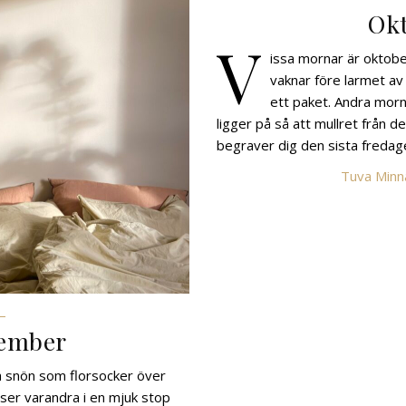
Okt
V
issa mornar är oktober
vaknar före larmet av 
ett paket. Andra morn
ligger på så att mullret från d
begraver dig den sista fredag
Tuva Minn
cember
a snön som florsocker över
ser varandra i en mjuk stop