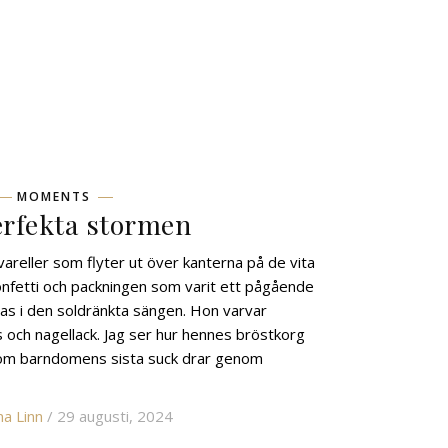
MOMENTS
rfekta stormen
areller som flyter ut över kanterna på de vita
konfetti och packningen som varit ett pågående
as i den soldränkta sängen. Hon varvar
 och nagellack. Jag ser hur hennes bröstkorg
 om barndomens sista suck drar genom
a Linn
/ 29 augusti, 2024