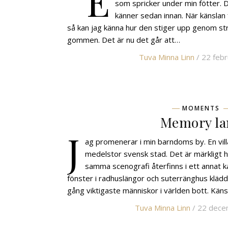
E
som spricker under min fötter. 
känner sedan innan. När känslan 
så kan jag känna hur den stiger upp genom str
gommen. Det är nu det går att…
Tuva Minna Linn
/ 22 febr
MOMENTS
Memory la
J
ag promenerar i min barndoms by. En vill
medelstor svensk stad. Det är märkligt hu
samma scenografi återfinns i ett annat ka
fönster i radhuslängor och suterränghus klädd
gång viktigaste människor i världen bott. Käns
Tuva Minna Linn
/ 22 dece