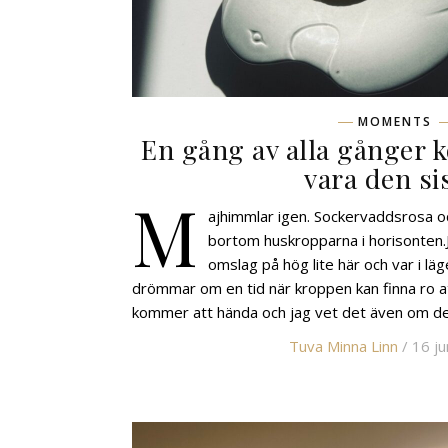
MOMENTS
En gång av alla gånger k
vara den si
M
ajhimmlar igen. Sockervaddsrosa 
bortom huskropparna i horisonten.
omslag på hög lite här och var i l
drömmar om en tid när kroppen kan finna ro att
kommer att hända och jag vet det även om de
Tuva Minna Linn
/ 16 ju