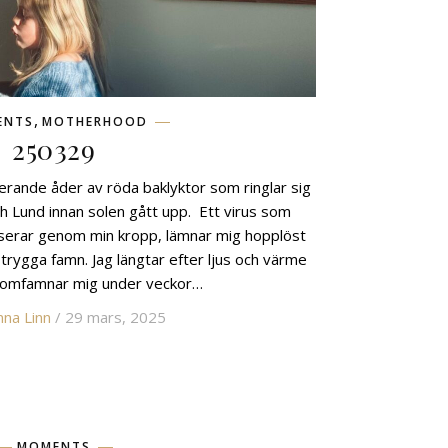
,
ENTS
MOTHERHOOD
250329
serande åder av röda baklyktor som ringlar sig
 Lund innan solen gått upp. Ett virus som
sserar genom min kropp, lämnar mig hopplöst
trygga famn. Jag längtar efter ljus och värme
t omfamnar mig under veckor…
na Linn
/ 29 mars, 2025
MOMENTS