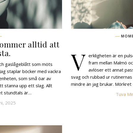
MOM
ommer alltid att
V
sta.
erkligheten är en pul
fram mellan Malmö och
och gaslågeblått som möts
avlöser ett annat pa
Jag staplar böcker med vackra
svag och rubbad ur rutinernas 
ägenheten, som små öar av
mindre än jag brukar. Mörkre
 stanna upp ett slag. Allt
t stundtals är…
Tuva Min
ni, 2025