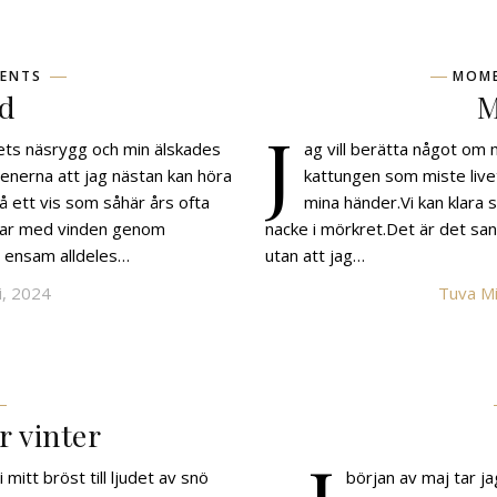
ENTS
MOM
od
M
J
nets näsrygg och min älskades
ag vill berätta något om
renerna att jag nästan kan höra
kattungen som miste liv
på ett vis som såhär års ofta
mina händer.Vi kan klara 
jar med vinden genom
nacke i mörkret.Det är det sann
r ensam alldeles…
utan att jag…
li, 2024
Tuva Mi
 vinter
mitt bröst till ljudet av snö
början av maj tar jag