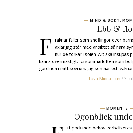
,
MIND & BODY
MOM
Ebb & fl
F
räknar faller som snöflingor över bar
axlar.Jag står med ansiktet så nära sy
hur de torkar i solen. Allt ska insupas 
känns övermäktigt, försommarlöften som böl
gardinen i mitt sovrum. Jag somnar och vakna
Tuva Minna Linn
/ 3 ju
MOMENTS
Ögonblick under
tt pockande behov verbaliseras i 