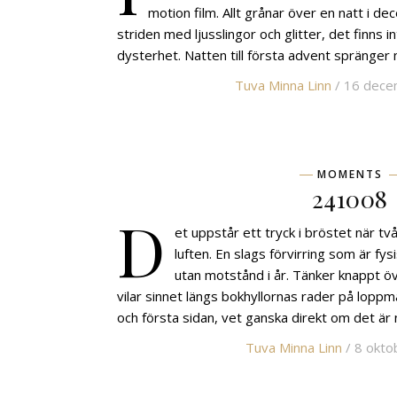
motion film. Allt grånar över en natt i d
striden med ljusslingor och glitter, det finns i
dysterhet. Natten till första advent spränger
Tuva Minna Linn
/ 16 dece
MOMENTS
241008
D
et uppstår ett tryck i bröstet när t
luften. En slags förvirring som är fy
utan motstånd i år. Tänker knappt öv
vilar sinnet längs bokhyllornas rader på lop
och första sidan, vet ganska direkt om det är n
Tuva Minna Linn
/ 8 okto