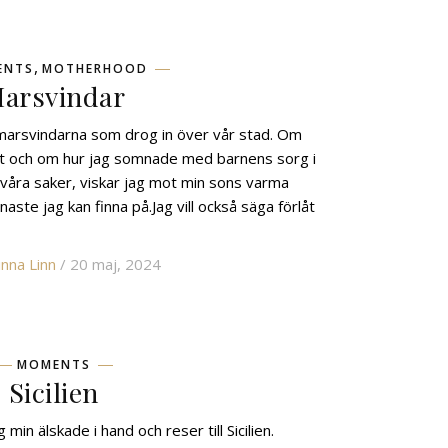
,
ENTS
MOTHERHOOD
arsvindar
 marsvindarna som drog in över vår stad. Om
et och om hur jag somnade med barnens sorg i
svåra saker, viskar jag mot min sons varma
aste jag kan finna på.Jag vill också säga förlåt
nna Linn
/ 20 maj, 2024
MOMENTS
Sicilien
 min älskade i hand och reser till Sicilien.