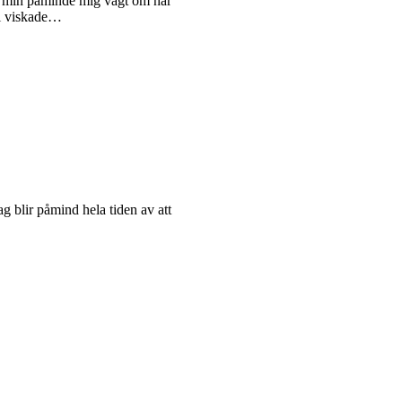
ot min påminde mig vagt om när
vi viskade…
ag blir påmind hela tiden av att