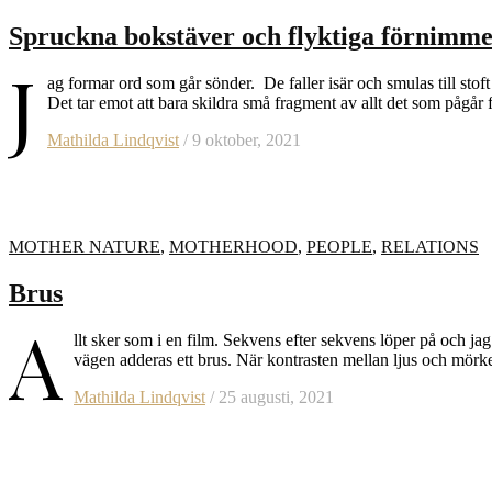
Spruckna bokstäver och flyktiga förnimme
J
ag formar ord som går sönder. De faller isär och smulas till stof
Det tar emot att bara skildra små fragment av allt det som pågår fö
Mathilda Lindqvist
/ 9 oktober, 2021
MOTHER NATURE
,
MOTHERHOOD
,
PEOPLE
,
RELATIONS
Brus
A
llt sker som i en film. Sekvens efter sekvens löper på och j
vägen adderas ett brus. När kontrasten mellan ljus och mörker
Mathilda Lindqvist
/ 25 augusti, 2021