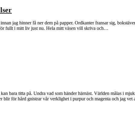
lser
t innan jag hinner få ner dem på papper. Ordkanter fransar sig, bokstäver
r fullt i mitt liv just nu. Hela mitt väsen vill skriva och…
ag kan bara titta på. Undra vad som händer härnäst. Världen målas i mju
 blir för hård gnistrar vår verklighet i purpur och magenta och jag vet