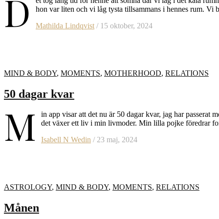
D
et tog lång tid för henne att somna där vi låg i det kala
hon var liten och vi låg tysta tillsammans i hennes rum. V
Mathilda Lindqvist
/ 15 oktober, 2024
MIND & BODY
,
MOMENTS
,
MOTHERHOOD
,
RELATIONS
50 dagar kvar
M
in app visar att det nu är 50 dagar kvar, jag har passerat 
det växer ett liv i min livmoder. Min lilla pojke föredrar 
Isabell N Wedin
/ 23 maj, 2024
ASTROLOGY
,
MIND & BODY
,
MOMENTS
,
RELATIONS
Månen