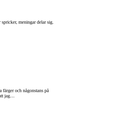
 spricker, meningar delar sig.
ka färger och någonstans på
 att jag…