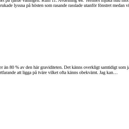
 rummet på fjärde våningen. Rum 11. Avdelning 44. Hennes mjuka hud m
i brukade lyssna på hösten som rasande rasslade utanför fönstret medan 
mer än 80 % av den här graviditeten. Det känns overkligt samtidigt som j
fortfarande att ligga på tväre vilket ofta känns obekvämt. Jag kan…