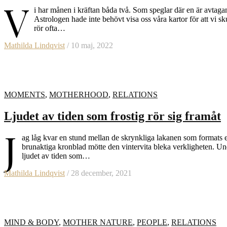
V
i har månen i kräftan båda två. Som speglar där en är avtaga
Astrologen hade inte behövt visa oss våra kartor för att vi 
rör ofta…
Mathilda Lindqvist
/ 10 maj, 2022
MOMENTS
,
MOTHERHOOD
,
RELATIONS
Ljudet av tiden som frostig rör sig framåt
J
ag låg kvar en stund mellan de skrynkliga lakanen som formats ef
brunaktiga kronblad mötte den vintervita bleka verkligheten. Und
ljudet av tiden som…
Mathilda Lindqvist
/ 28 december, 2021
MIND & BODY
,
MOTHER NATURE
,
PEOPLE
,
RELATIONS