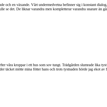
nde och en växande. Vårt undermedvetna befinner sig i konstant dialog, d
skulle se det. De liknar varandra men kompletterar varandra snarare än 
ter våra kroppar i ett hus som sov tungt. Trädgården slumrade lika tyst 
er täcket mötte mina fötter hans och trots tystnaden hörde jag ekot av