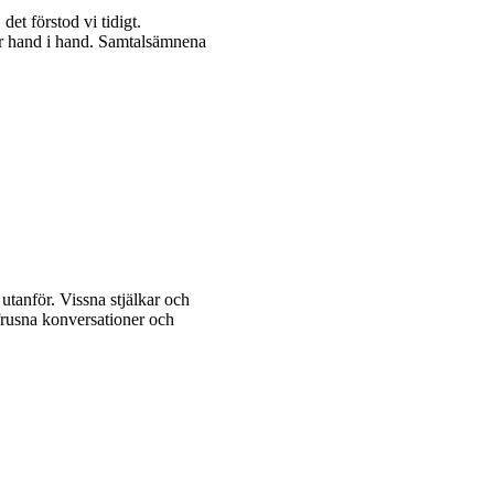
et förstod vi tidigt.
går hand i hand. Samtalsämnena
utanför. Vissna stjälkar och
 frusna konversationer och