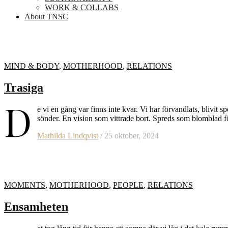
WORK & COLLABS
About TNSC
MIND & BODY
,
MOTHERHOOD
,
RELATIONS
Trasiga
D
e vi en gång var finns inte kvar. Vi har förvandlats, blivit
sönder. En vision som vittrade bort. Spreds som blomblad f
Mathilda Lindqvist
/ 25 oktober, 2024
MOMENTS
,
MOTHERHOOD
,
PEOPLE
,
RELATIONS
Ensamheten