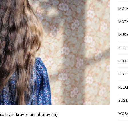
MOTH
MOT
MUSI
PEOP
PHO
PLAC
RELA
SUSTA
WORK
nu. Livet kräver annat utav mig.