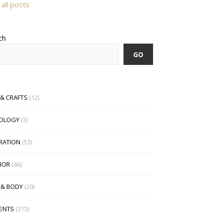
all posts
ch
GO
 & CRAFTS
(12)
OLOGY
(3)
IRATION
(53)
RIOR
(46)
 & BODY
(20)
ENTS
(373)