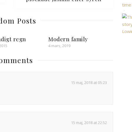
dom Posts
rådigt regn
Modern family
 2015
4 mars, 2019
Comments
15 maj, 2018 at 05:23
15 maj, 2018 at 22:52