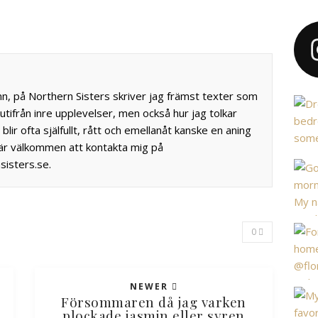
nn, på Northern Sisters skriver jag främst texter som
tifrån inre upplevelser, men också hur jag tolkar
blir ofta själfullt, rått och emellanåt kanske en aning
 är välkommen att kontakta mig på
sisters.se.
0
NEWER
Försommaren då jag varken
plockade jasmin eller syren