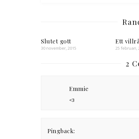
Ran
Slutet gott
Ett vill
30 november, 2015
25 februari,
2 
Emmie
<3
Pingback: