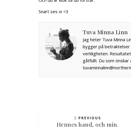
Och du är klok så du förstår.
Snart ses vi <3
Tuva Minna Linn
Jag heter Tuva Minna Li
bygger på betraktelser u
verkligheten. Resultatet 
gåtfullt. Du som önskar
tuvaminnalinn@northern
PREVIOUS
Hennes hand, och min.