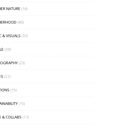
ER NATURE
(16)
HERHOOD
(80)
C & VISUALS
(33)
LE
(39)
TOGRAPHY
(23)
ES
(21)
TIONS
(15)
INABILITY
(15)
 & COLLABS
(17)