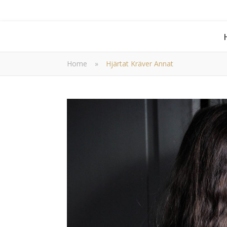
Home
»
Hjärtat Kräver Annat