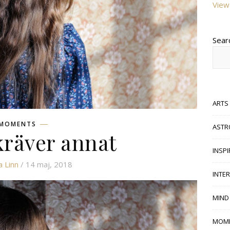
View 
Sear
ARTS
MOMENTS
ASTR
kräver annat
INSP
 Linn
/ 14 maj, 2018
INTE
MIND
MOM