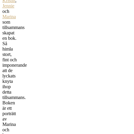
Kristin
,
Jennie
och
Marina
som
tillsammans
skapat
en bok.
Så
himla
stort,
fint och
imponerande
att de
lyckats
knyta
ihop
detta
tillsammans.
Boken
är ett
porträtt
av
Marina
och