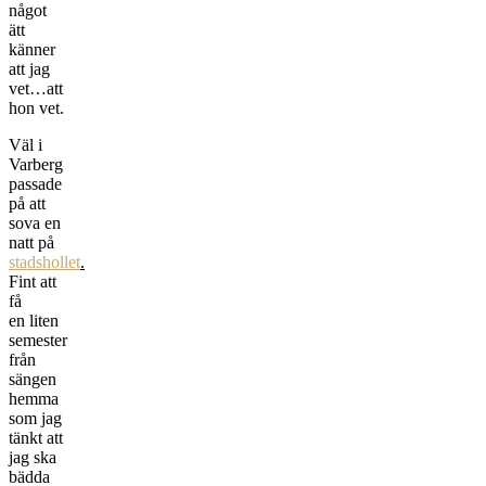
något
ätt
känner
att jag
vet…att
hon vet.
Väl i
Varberg
passade
på att
sova en
natt på
stadshollet
.
Fint att
få
en liten
semester
från
sängen
hemma
som jag
tänkt att
jag ska
bädda