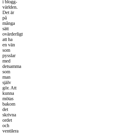
i blogg-
världen.
Det är
på
många
sätt
ovärderligt
att ha
en vän
som
pysslar
med
detsamma
som
man
själv
gör. Att
kunna
mötas
bakom
det
skrivna
ordet
och
ventilera