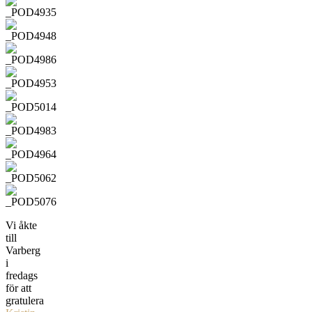
Vi åkte
till
Varberg
i
fredags
för att
gratulera