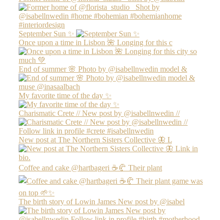
September Sun ✨
Once upon a time in Lisbon 🌺 Longing for this c
End of summer 🌸 Photo by @isabellnwedin model &
My favorite time of the day ✨
Charismatic Crete // New post by @isabellnwedin //
New post at The Northern Sisters Collective 🦋 L
Coffee and cake @hartbageri ☕️🥐 Their plant
The birth story of Lowin James New post by @isabel