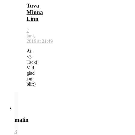
Tuva
Minna
Linn
7
juni,
2016 at 21:49
Åh
<3
Tack!
Vad
glad
jag
blir:)
malin
8