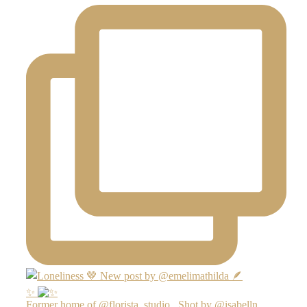
✨
Former home of @florista_studio_ Shot by @isabelln