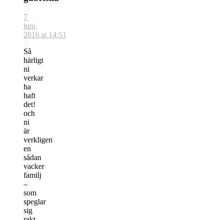
7
juni,
2016 at 14:51
Så
härligt
ni
verkar
ha
haft
det!
och
ni
är
verkligen
en
sådan
vacker
familj
–
som
speglar
sig
rakt