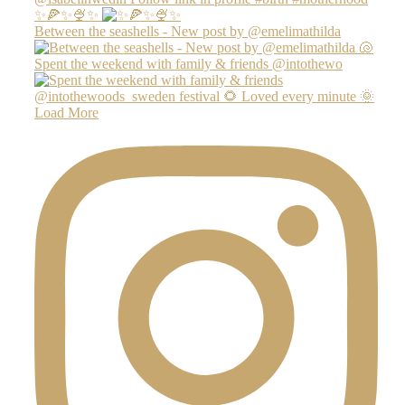
✨🍕✨🍨✨
Between the seashells - New post by @emelimathilda
Spent the weekend with family & friends @intothewo
Load More