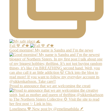
Fall 🤎 🍂🍁
Good morning! My name is Sandra and I’m the newe
Proud to announce that we are welcoming the creati
Loneliness 🤎 New post by @emelimathilda 🪶