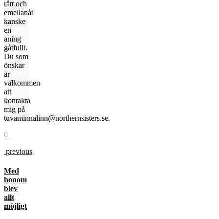
rått och
emellanåt
kanske
en
aning
gåtfullt.
Du som
önskar
är
välkommen
att
kontakta
mig på
tuvaminnalinn@northernsisters.se.
0
previous
Med
honom
blev
allt
möjligt