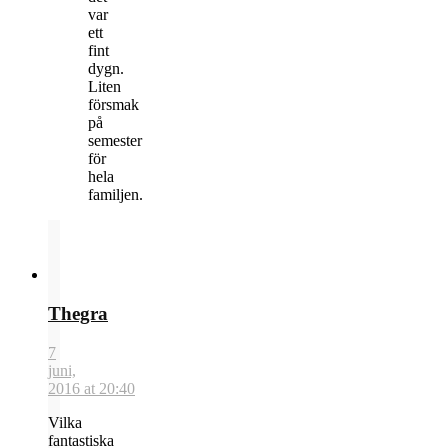
var
ett
fint
dygn.
Liten
försmak
på
semester
för
hela
familjen.
Thegra
7
juni,
2016 at 20:40
Vilka
fantastiska