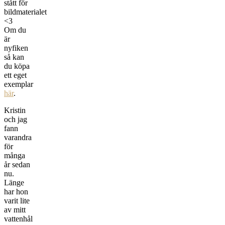
stått för
bildmaterialet
<3
Om du
är
nyfiken
så kan
du köpa
ett eget
exemplar
här
.
Kristin
och jag
fann
varandra
för
många
år sedan
nu.
Länge
har hon
varit lite
av mitt
vattenhål