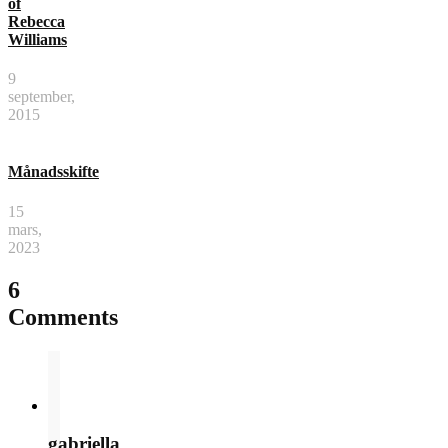
of
Rebecca
Williams
9
september,
2015
Månadsskifte
15
mars,
2023
6
Comments
gabriella