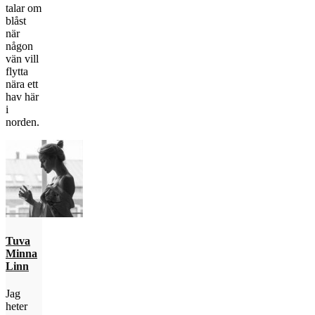
talar om
blåst
när
någon
vän vill
flytta
nära ett
hav här
i
norden.
Tuva
Minna
Linn
Jag
heter