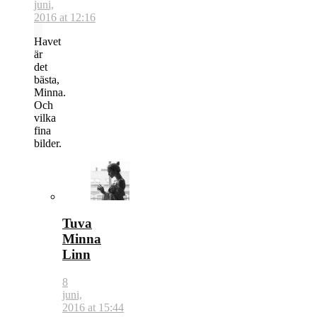
juni,
2016 at 12:16
Havet
är
det
bästa,
Minna.
Och
vilka
fina
bilder.
Tuva
Minna
Linn
8
juni,
2016 at 15:44