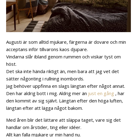
Augusti är som alltid mjukare, färgerna är dovare och min
acceptans inför tillvarons kaos djupare.
Vindarna slår ibland genom rummen och viskar tyst om
höst.
Det ska inte hända riktigt än, men bara att jag vet det
sätter någonting i rullning inombords.
Jag behöver uppfinna en slags längtan efter något annat.
Den har aldrig bott i mig. Aldrig mer än
just en gång
, har
den kommit av sig självt. Längtan efter den höga luften,
längtan efter att lägga något bakom.
Med åren blir det lättare att släppa taget, vare sig det
handlar om årstider, ting eller idéer.
Allt kan falla mjukare ur min hand nu.