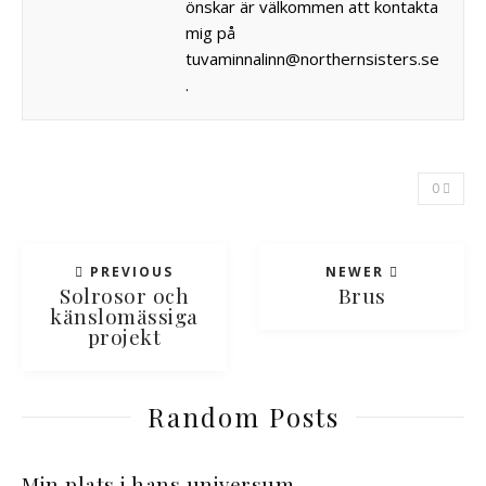
önskar är välkommen att kontakta
mig på
tuvaminnalinn@northernsisters.se
.
0
PREVIOUS
NEWER
Solrosor och
Brus
känslomässiga
projekt
Random Posts
Min plats i hans universum