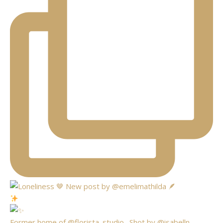
Former home of @florista_studio_ Shot by @isabelln