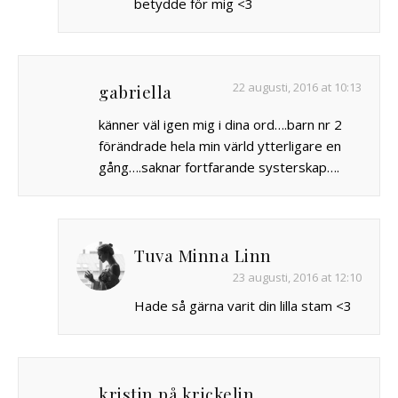
betydde för mig <3
22 augusti, 2016 at 10:13
gabriella
känner väl igen mig i dina ord….barn nr 2
förändrade hela min värld ytterligare en
gång….saknar fortfarande systerskap….
Tuva Minna Linn
23 augusti, 2016 at 12:10
Hade så gärna varit din lilla stam <3
kristin på krickelin