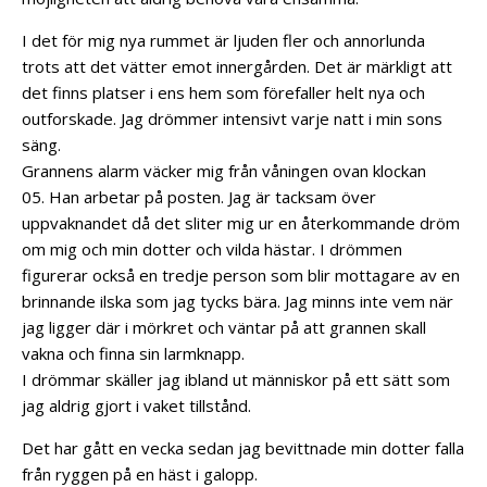
I det för mig nya rummet är ljuden fler och annorlunda
trots att det vätter emot innergården.
Det är märkligt att
det finns platser i ens hem som förefaller helt nya och
outforskade.
Jag drömmer intensivt varje natt i min sons
säng.
Grannens alarm väcker mig från våningen ovan klockan
05.
Han arbetar på posten.
Jag är tacksam över
uppvaknandet då det sliter mig ur en återkommande dröm
om mig och min dotter och vilda hästar.
I drömmen
figurerar också en tredje person som blir mottagare av en
brinnande ilska som jag tycks bära. Jag minns inte vem när
jag ligger där i mörkret och väntar på att grannen skall
vakna och finna sin larmknapp.
I drömmar skäller jag ibland ut människor på ett sätt som
jag aldrig gjort i vaket tillstånd.
Det har gått en vecka sedan jag bevittnade min dotter falla
från ryggen på en häst i galopp.