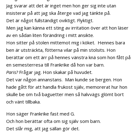
Jag svarar att det är inget men hon ger sig inte utan
insisterar på att jag ska återge vad jag tänkte på.
Det är något fullständigt oviktigt. Flyktigt.
Men jag kan känna ett sting av irritation över att hon läser
av en sådan liten förändring i mitt ansikte.
Hon sitter på stolen mittemot mig i köket.
Hennes bara
ben är utsträckta, fötterna vilar på min stolsits. Hon
berättar om ett ärr på hennes vänstra knä som hon fått på
en semesterresa till Frankrike då hon var barn.
Paris?
Frågar jag. Hon skakar på huvudet.
Det var någon annanstans.
Man kunde se bergen.
Hon
hade gått för att handla frukost själv, memorerat hur hon
skulle be om två baguetter men så halvvägs glömt bort
och vänt tillbaka.
Hon säger Frankrike fast med G.
Och hon berättar ofta om sig själv som barn.
Det slår mig, att jag sällan gör det.