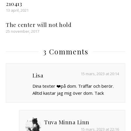
210413
13 april, 2021
The center will not hold
25 november, 2017
3 Comments
15 mars, 2023 at 20:14
Lisa
Dina texter ❤️på dom. Träffar och berör.
Alltid kastar jag mig över dom. Tack
Tuva Minna Linn
15 mars, 2023 at 22:16