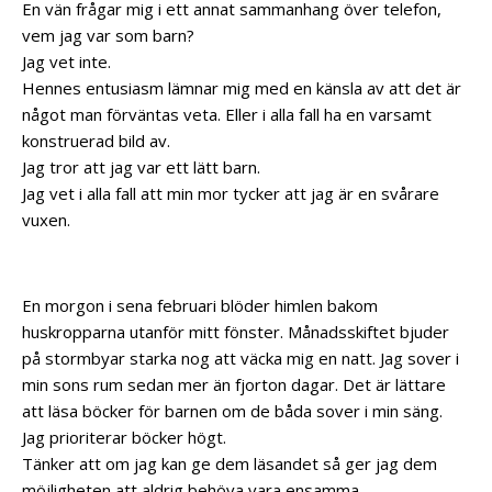
En vän frågar mig i ett annat sammanhang över telefon,
vem jag var som barn?
Jag vet inte.
Hennes entusiasm lämnar mig med en känsla av att det är
något man förväntas veta.
Eller i alla fall ha en varsamt
konstruerad bild av.
Jag tror att jag var ett lätt barn.
Jag vet i alla fall att min mor tycker att jag är en svårare
vuxen.
En morgon i sena februari blöder himlen bakom
huskropparna utanför mitt fönster.
Månadsskiftet bjuder
på stormbyar starka nog att väcka mig en natt.
Jag sover i
min sons rum sedan mer än fjorton dagar. Det är lättare
att läsa böcker för barnen om de båda sover i min säng.
Jag prioriterar böcker högt.
Tänker att om jag kan ge dem läsandet så ger jag dem
möjligheten att aldrig behöva vara ensamma.