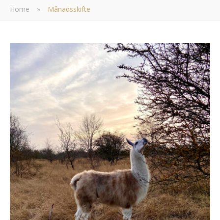
Home
»
Månadsskifte