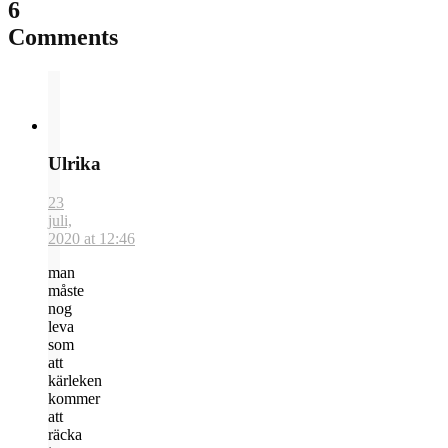
6
Comments
Ulrika
23
juli,
2020 at 12:46
man
måste
nog
leva
som
att
kärleken
kommer
att
räcka