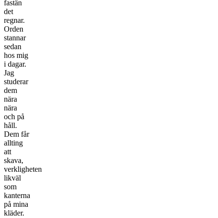
fastän
det
regnar.
Orden
stannar
sedan
hos mig
i dagar.
Jag
studerar
dem
nära
nära
och på
håll.
Dem får
allting
att
skava,
verkligheten
likväl
som
kanterna
på mina
kläder.