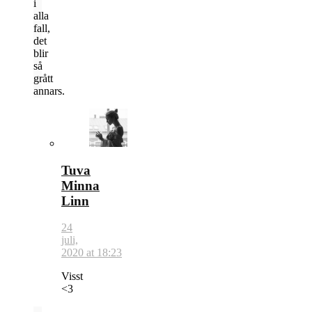
i
alla
fall,
det
blir
så
grått
annars.
Tuva
Minna
Linn
24
juli,
2020 at 18:23
Visst
<3