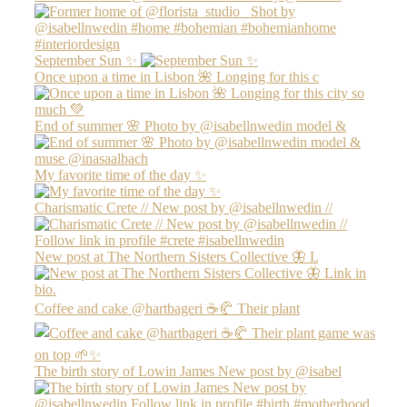
September Sun ✨
Once upon a time in Lisbon 🌺 Longing for this c
End of summer 🌸 Photo by @isabellnwedin model &
My favorite time of the day ✨
Charismatic Crete // New post by @isabellnwedin //
New post at The Northern Sisters Collective 🦋 L
Coffee and cake @hartbageri ☕️🥐 Their plant
The birth story of Lowin James New post by @isabel