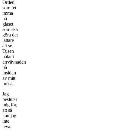
Orden,
som fet
imma
på
glaset
som ska
göra det
lättare
att se.
Tusen
nålar i
ärrvävnaden
på
insidan
av mitt
bröst.
Jag
beslutar
mig för,
att så
kan jag
inte
leva.