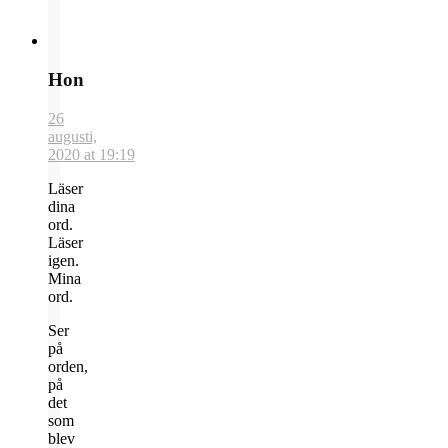
Hon
26
augusti,
2020 at 19:19
Läser
dina
ord.
Läser
igen.
Mina
ord.
Ser
på
orden,
på
det
som
blev