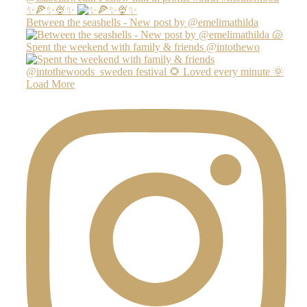
✨🍕✨🍨✨
Between the seashells - New post by @emelimathilda
Spent the weekend with family & friends @intothewo
Load More