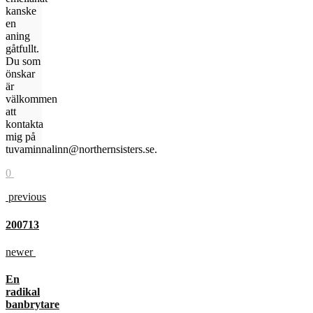
kanske
en
aning
gåtfullt.
Du som
önskar
är
välkommen
att
kontakta
mig på
tuvaminnalinn@northernsisters.se.
0
previous
200713
newer
En
radikal
banbrytare