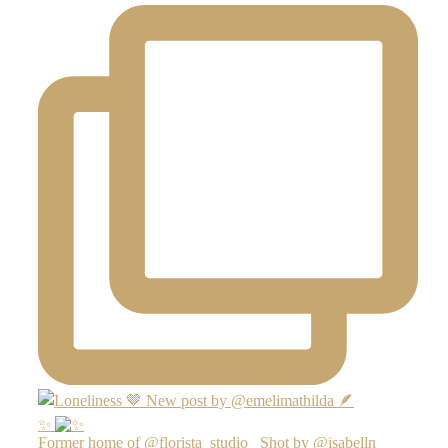
✨
Former home of @florista_studio_ Shot by @isabelln