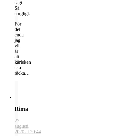
sagt.
Så
sorgligt.
För
det
enda
jag
vill
är
att
kärleken
ska
räcka…
Rima
27
augusti,
2020 at 20:44