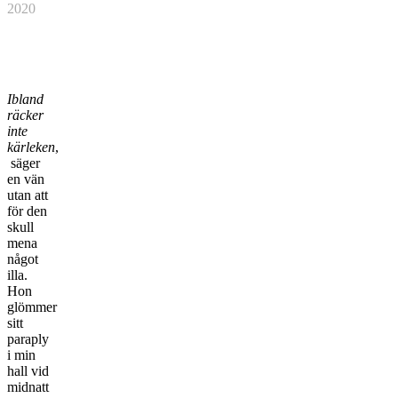
2020
Ibland
räcker
inte
kärleken
,
säger
en vän
utan att
för den
skull
mena
något
illa.
Hon
glömmer
sitt
paraply
i min
hall vid
midnatt