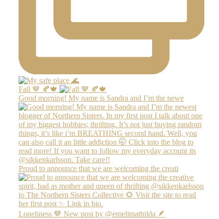
Fall 🤎 🍂🍁
Good morning! My name is Sandra and I’m the newe
Proud to announce that we are welcoming the creati
Loneliness 🤎 New post by @emelimathilda 🪶