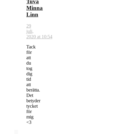
Tuva
Minna
Linn
29
juli,
2020 at 10:54
Tack
för
att
du
tog
dig
tid
att
berätta.
Det
betyder
tycket
för
mig
<3