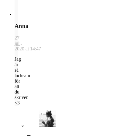
Anna
27
juli,
2020 at 14:47
Jag
är
så
tacksam
för
att
du
skriver.
<3