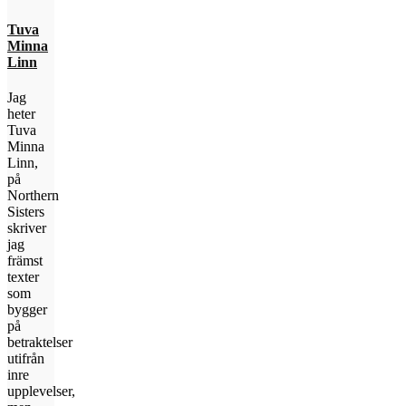
Tuva
Minna
Linn
Jag
heter
Tuva
Minna
Linn,
på
Northern
Sisters
skriver
jag
främst
texter
som
bygger
på
betraktelser
utifrån
inre
upplevelser,