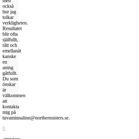
men
också
hur jag
tolkar
verkligheten.
Resultatet
blir ofta
själfullt,
rått och
emellanåt
kanske
en
aning
gåtfullt.
Du som
önskar
är
välkommen
att
kontakta
mig på
tuvaminnalinn@northernsisters.se.
0
previous