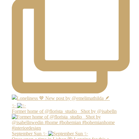
✨
Former home of @florista_studio_ Shot by @isabelln
September Sun ✨