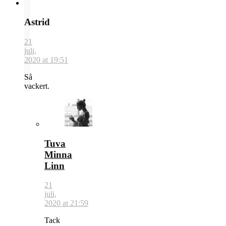
Astrid
21
juli,
2020 at 19:51
Så
vackert.
Tuva
Minna
Linn
21
juli,
2020 at 21:59
Tack