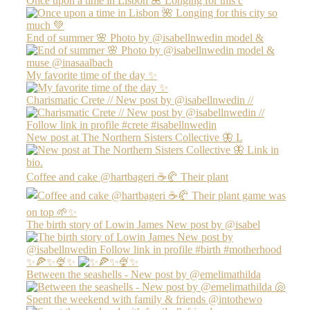
Once upon a time in Lisbon 🌺 Longing for this c
End of summer 🌸 Photo by @isabellnwedin model &
My favorite time of the day ✨
Charismatic Crete // New post by @isabellnwedin //
New post at The Northern Sisters Collective 🦋 L
Coffee and cake @hartbageri ☕️🥐 Their plant
The birth story of Lowin James New post by @isabel
✨🍕✨🍨✨
Between the seashells - New post by @emelimathilda
Spent the weekend with family & friends @intothewo