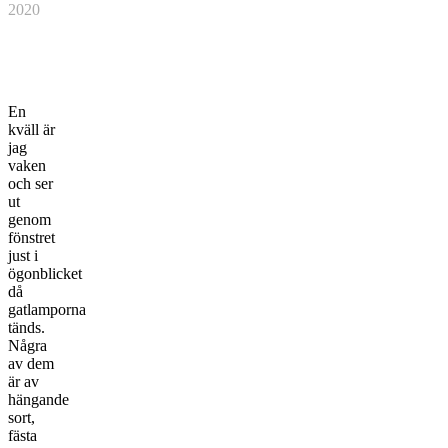
2020
En
kväll är
jag
vaken
och ser
ut
genom
fönstret
just i
ögonblicket
då
gatlamporna
tänds.
Några
av dem
är av
hängande
sort,
fästa