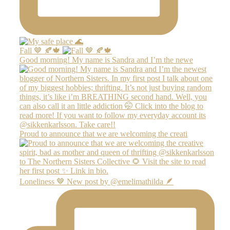
Fall 🤎 🍂🍁
Good morning! My name is Sandra and I’m the newe
Proud to announce that we are welcoming the creati
Loneliness 🤎 New post by @emelimathilda 🪶