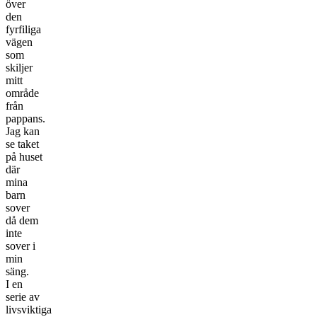
över
den
fyrfiliga
vägen
som
skiljer
mitt
område
från
pappans.
Jag kan
se taket
på huset
där
mina
barn
sover
då dem
inte
sover i
min
säng.
I en
serie av
livsviktiga