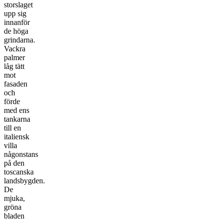
storslaget
upp sig
innanför
de höga
grindarna.
Vackra
palmer
låg tätt
mot
fasaden
och
förde
med ens
tankarna
till en
italiensk
villa
någonstans
på den
toscanska
landsbygden.
De
mjuka,
gröna
bladen