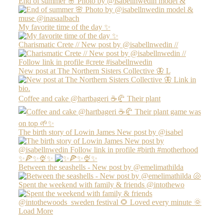
End of summer 🌸 Photo by @isabellnwedin model &
My favorite time of the day ✨
Charismatic Crete // New post by @isabellnwedin //
New post at The Northern Sisters Collective 🦋 L
Coffee and cake @hartbageri ☕️🥐 Their plant
The birth story of Lowin James New post by @isabel
✨🍕✨🍨✨
Between the seashells - New post by @emelimathilda
Spent the weekend with family & friends @intothewo
Load More