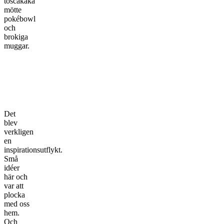
toscakaka
mötte
pokébowl
och
brokiga
muggar.
Det
blev
verkligen
en
inspirationsutflykt.
Små
idéer
här och
var att
plocka
med oss
hem.
Och