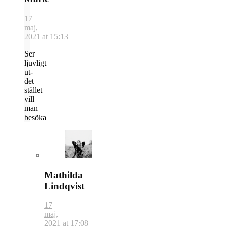
17
maj,
2021 at 15:13
Ser
ljuvligt
ut-
det
stället
vill
man
besöka
Mathilda
Lindqvist
17
maj,
2021 at 17:08