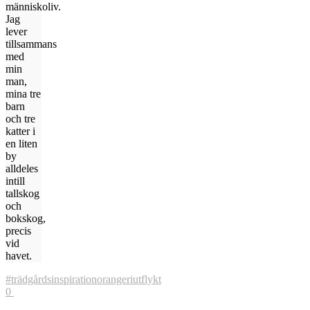
människoliv.
Jag
lever
tillsammans
med
min
man,
mina tre
barn
och tre
katter i
en liten
by
alldeles
intill
tallskog
och
bokskog,
precis
vid
havet.
#trädgårdsinspiration
orangeri
utflykt
0