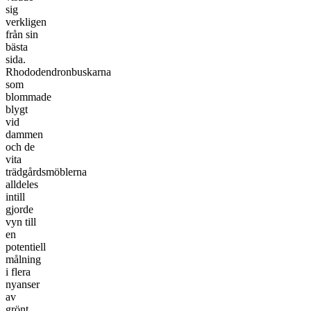
sig
verkligen
från sin
bästa
sida.
Rhododendronbuskarna
som
blommade
blygt
vid
dammen
och de
vita
trädgårdsmöblerna
alldeles
intill
gjorde
vyn till
en
potentiell
målning
i flera
nyanser
av
grönt.