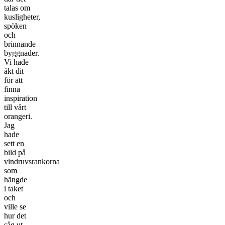
talas om
kusligheter,
spöken
och
brinnande
byggnader.
Vi hade
åkt dit
för att
finna
inspiration
till vårt
orangeri.
Jag
hade
sett en
bild på
vindruvsrankorna
som
hängde
i taket
och
ville se
hur det
såg ut