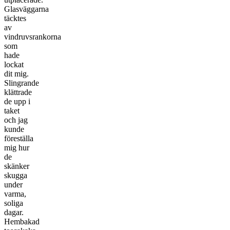
Glasväggarna
täcktes
av
vindruvsrankorna
som
hade
lockat
dit mig.
Slingrande
klättrade
de upp i
taket
och jag
kunde
föreställa
mig hur
de
skänker
skugga
under
varma,
soliga
dagar.
Hembakad