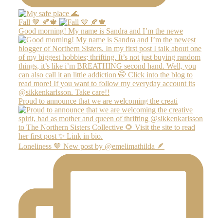
Fall 🤎 🍂🍁
Good morning! My name is Sandra and I’m the newe
Proud to announce that we are welcoming the creati
Loneliness 🤎 New post by @emelimathilda 🪶