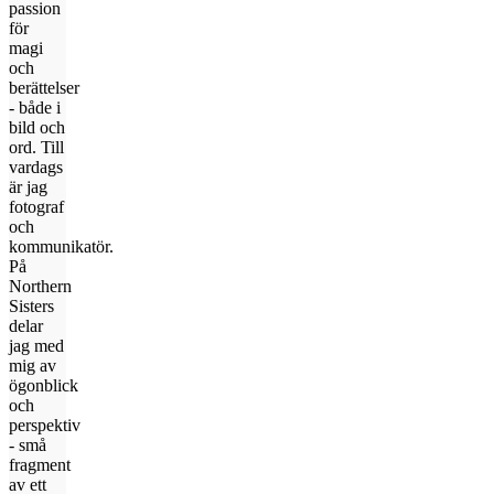
passion
för
magi
och
berättelser
- både i
bild och
ord. Till
vardags
är jag
fotograf
och
kommunikatör.
På
Northern
Sisters
delar
jag med
mig av
ögonblick
och
perspektiv
- små
fragment
av ett