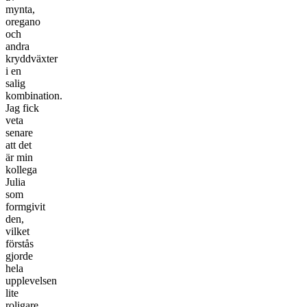
mynta,
oregano
och
andra
kryddväxter
i en
salig
kombination.
Jag fick
veta
senare
att det
är min
kollega
Julia
som
formgivit
den,
vilket
förstås
gjorde
hela
upplevelsen
lite
roligare.