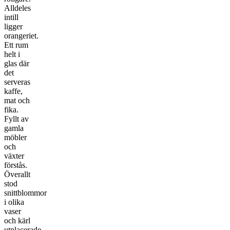
Alldeles
intill
ligger
orangeriet.
Ett rum
helt i
glas där
det
serveras
kaffe,
mat och
fika.
Fyllt av
gamla
möbler
och
växter
förstås.
Överallt
stod
snittblommor
i olika
vaser
och kärl
utplacerade.