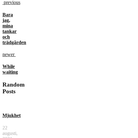
previous
Bara
jag,
mina
tankar
och
trädgården
newer
While
waiting
Random
Posts
Mjukhet
22
augusti,