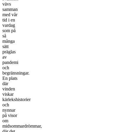
vävs
samman
med vår
tid i en
vardag
som på
så
många
sätt
präglas
av
pandemi
och
begränsningar.
En plats
där
vinden
viskar
kärlekshistorier
och
nynnar
på visor
om
midsommardrömmar,
där det