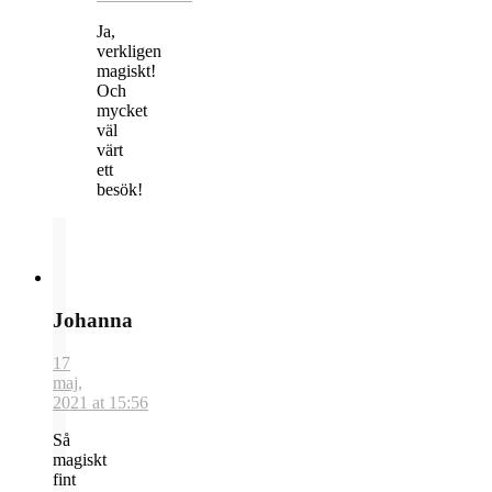
Ja,
verkligen
magiskt!
Och
mycket
väl
värt
ett
besök!
Johanna
17
maj,
2021 at 15:56
Så
magiskt
fint