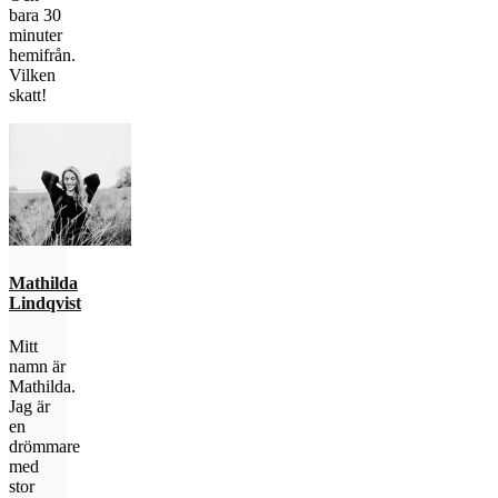
bara 30
minuter
hemifrån.
Vilken
skatt!
Mathilda
Lindqvist
Mitt
namn är
Mathilda.
Jag är
en
drömmare
med
stor