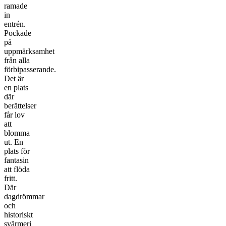
ramade
in
entrén.
Pockade
på
uppmärksamhet
från alla
förbipasserande.
Det är
en plats
där
berättelser
får lov
att
blomma
ut. En
plats för
fantasin
att flöda
fritt.
Där
dagdrömmar
och
historiskt
svärmeri