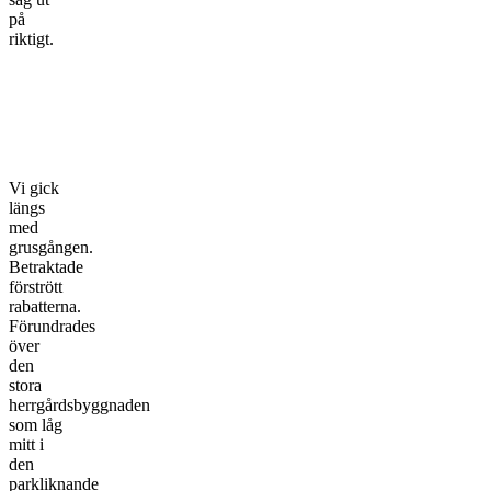
på
riktigt.
Vi gick
längs
med
grusgången.
Betraktade
förstrött
rabatterna.
Förundrades
över
den
stora
herrgårdsbyggnaden
som låg
mitt i
den
parkliknande