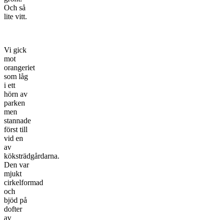
Och så
lite vitt.
Vi gick
mot
orangeriet
som låg
i ett
hörn av
parken
men
stannade
först till
vid en
av
köksträdgårdarna.
Den var
mjukt
cirkelformad
och
bjöd på
dofter
av