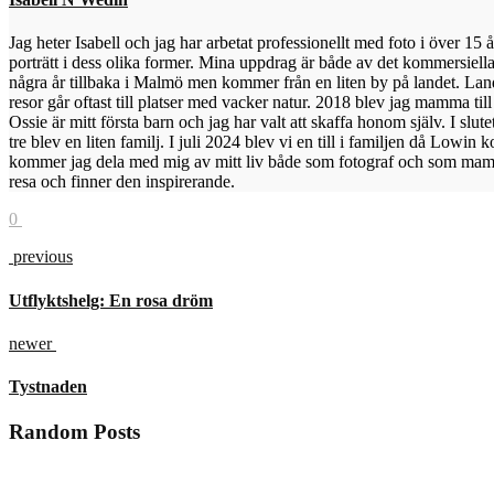
Jag heter Isabell och jag har arbetat professionellt med foto i över 15 
porträtt i dess olika former. Mina uppdrag är både av det kommersiella
några år tillbaka i Malmö men kommer från en liten by på landet. Lan
resor går oftast till platser med vacker natur. 2018 blev jag mamma til
Ossie är mitt första barn och jag har valt att skaffa honom själv. I slut
tre blev en liten familj. I juli 2024 blev vi en till i familjen då Lowin 
kommer jag dela med mig av mitt liv både som fotograf och som mam
resa och finner den inspirerande.
0
previous
Utflyktshelg: En rosa dröm
newer
Tystnaden
Random Posts