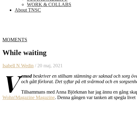
WORK & COLLABS
About TNSC
MOMENTS
While waiting
Isabell N Wedin
/ 20 maj, 2021
V
emod
beskriver en stillsam stämning av saknad och sorg ö
och gått förlorat. Det syftar på ett svårmod och en sorgsenhe
Tillsammans med Anna Björkman har jag ännu en gång skapat
Wohn!Magazine Magazine
. Denna gången var tanken att spegla livet