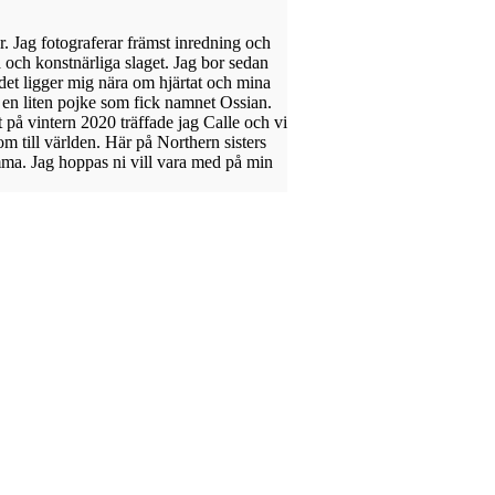
år. Jag fotograferar främst inredning och
 och konstnärliga slaget. Jag bor sedan
det ligger mig nära om hjärtat och mina
l en liten pojke som fick namnet Ossian.
et på vintern 2020 träffade jag Calle och vi
kom till världen. Här på Northern sisters
ma. Jag hoppas ni vill vara med på min