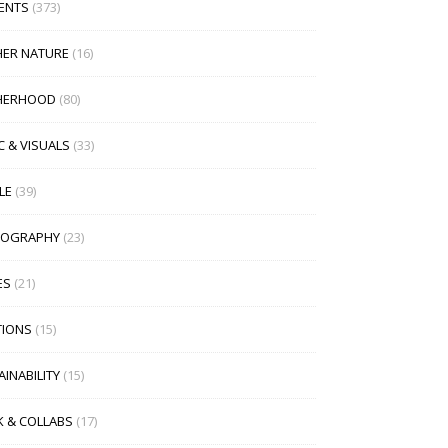
ENTS
(373)
ER NATURE
(16)
HERHOOD
(80)
C & VISUALS
(33)
LE
(39)
TOGRAPHY
(23)
ES
(21)
TIONS
(15)
INABILITY
(15)
 & COLLABS
(17)