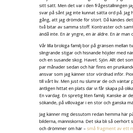
sitt sätt. Men det var i den frågeställningen j
svar på sånt jag inte kunnat sätta ord på. Jag 
gång, att jag drömde för stort. Då kändes det
två bitar av samma stoff. Kontraster och sam
ändå inte. En är yngre, en är äldre. En är man 
Vår lilla brokiga familj bor på gränsen mellan t
slingrande stigar och hisnande höjder med närh
och en susande skog. Havet. Sjön. Allt det s
par månader sedan och här finns en prunkande 
ansvar som jag känner stor vördnad inför. Pio
till vårt liv. Men just nu slumrar de och väntar
äntligen hittat en plats där vi får skapa på olika
En vardag. En spretig liten familj. Kanske är de
sökande, på villovägar i en stor och ganska mär
Jag känner mig dessutom redan
hemma här på 
bilderna, människorna. Det ska bli så oerhört
och drömmer om här –
små fragment av ett m