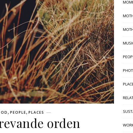
MOM
MOTH
MOT
MUSI
PEOP
PHO
PLAC
RELA
,
,
SUSTA
OOD
PEOPLE
PLACES
trevande orden
WORK