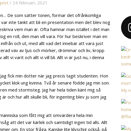
qvist
/ 24 februari, 2021
den… De som sätter tonen, formar det ofrånkomliga
är var inte tänkt att bli en presentation men det blev nog
 beskriva vem man är. Ofta hamnar man istället i det man
 sig en roll, den man vill vara. För hur beskriver man en
ifrån och ut, med allt vad det innebär att vara just
licerad väv av ljus och mörker, drömmar och liv, kropp
vi varit och allt vi vill bli. Allt vi är just nu, i denna
 Jag fick min dotter när jag precis tagit studenten. Hon
mycket klok ung kvinna. Två år senare födde jag min son.
nåren med stormsteg. Jag har hela tiden känt mig så
är och hur allt skulle bli, för ingenting blev ju som jag
n människa som fått mig att omvärdera hela min
såg att det var kärlek och samtidigt ingen tid alls. Allt
er om. En stor fråga. Kanske lite klyschig också, på