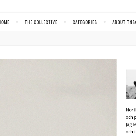
HOME
THE COLLECTIVE
CATEGORIES
ABOUT TNS
Nort
och 
Jag 
och t