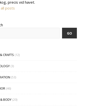
kog, precis vid havet.
all posts
ch
GO
 & CRAFTS
(12)
OLOGY
(3)
IRATION
(53)
RIOR
(46)
 & BODY
(20)