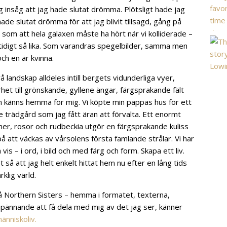
ag insåg att jag hade slutat drömma. Plötsligt hade jag
hade slutat drömma för att jag blivit tillsagd, gång på
 som att hela galaxen måste ha hört när vi kolliderade –
tidigt så lika. Som varandras spegelbilder, samma men
och en är kvinna.
vå landskap alldeles intill bergets vidunderliga vyer,
et till grönskande, gyllene ängar, färgsprakande fält
om känns hemma för mig.
Vi köpte min pappas hus för ett
trädgård som jag fått äran att förvalta. Ett enormt
ner, rosor och rudbeckia utgör en färgsprakande kuliss
 på att väckas av vårsolens första famlande strålar. Vi har
 vis – i ord, i bild och med färg och form. Skapa ett liv.
t så att jag helt enkelt hittat hem nu efter en lång tids
klig värld.
Northern Sisters – hemma i formatet, texterna,
 spännande att få dela med mig av det jag ser, känner
änniskoliv.