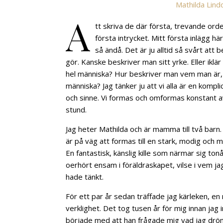
Mathilda Lind
A
tt skriva de där första, trevande or
första intrycket. Mitt första inlägg h
så ändå. Det är ju alltid så svårt att
gör. Kanske beskriver man sitt yrke. Eller iklär
hel människa? Hur beskriver man vem man är, in
människa? Jag tänker ju att vi alla är en komp
och sinne. Vi formas och omformas konstant av allt 
stund.
Jag heter Mathilda och är mamma till två barn.
är på väg att formas till en stark, modig och 
En fantastisk, känslig kille som närmar sig to
oerhört ensam i föräldraskapet, vilse i vem jag 
hade tänkt.
För ett par år sedan träffade jag kärleken, e
verklighet. Det tog tusen år för mig innan jag in
började med att han frågade mig vad jag drömm