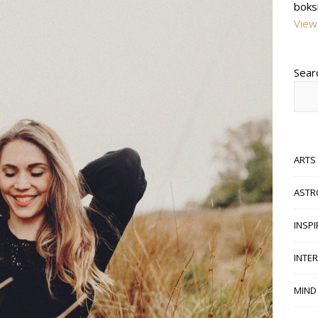
boks
View 
Sear
ARTS
ASTR
INSP
INTE
MIND