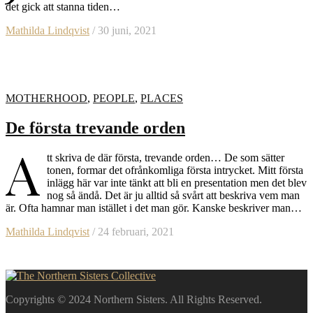
det gick att stanna tiden…
Mathilda Lindqvist
/ 30 juni, 2021
MOTHERHOOD
,
PEOPLE
,
PLACES
De första trevande orden
A
tt skriva de där första, trevande orden… De som sätter
tonen, formar det ofrånkomliga första intrycket. Mitt första
inlägg här var inte tänkt att bli en presentation men det blev
nog så ändå. Det är ju alltid så svårt att beskriva vem man
är. Ofta hamnar man istället i det man gör. Kanske beskriver man…
Mathilda Lindqvist
/ 24 februari, 2021
Copyrights © 2024 Northern Sisters. All Rights Reserved.