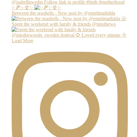
✨🍕✨🍨✨
Between the seashells - New post by @emelimathilda
Spent the weekend with family & friends @intothewo
Load More