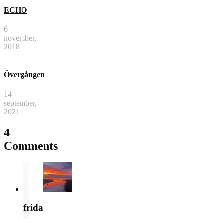
ECHO
6
november,
2018
Övergången
14
september,
2021
4
Comments
frida