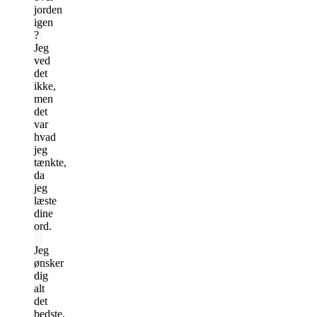
jorden
igen
?
Jeg
ved
det
ikke,
men
det
var
hvad
jeg
tænkte,
da
jeg
læste
dine
ord.
Jeg
ønsker
dig
alt
det
bedste,