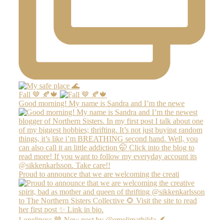
Fall 🤎 🍂🍁
Good morning! My name is Sandra and I’m the newe
Proud to announce that we are welcoming the creati
Loneliness 🤎 New post by @emelimathilda 🪶