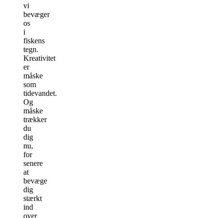
vi
bevæger
os
i
fiskens
tegn.
Kreativitet
er
måske
som
tidevandet.
Og
måske
trækker
du
dig
nu,
for
senere
at
bevæge
dig
stærkt
ind
over