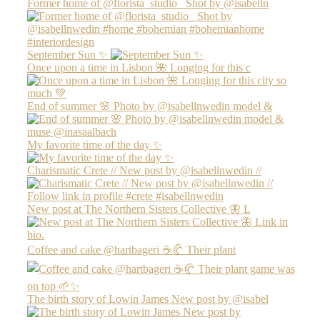
Former home of @florista_studio_ Shot by @isabelln
September Sun ✨
Once upon a time in Lisbon 🌺 Longing for this c
End of summer 🌸 Photo by @isabellnwedin model &
My favorite time of the day ✨
Charismatic Crete // New post by @isabellnwedin //
New post at The Northern Sisters Collective 🦋 L
Coffee and cake @hartbageri ☕️🥐 Their plant
The birth story of Lowin James New post by @isabel