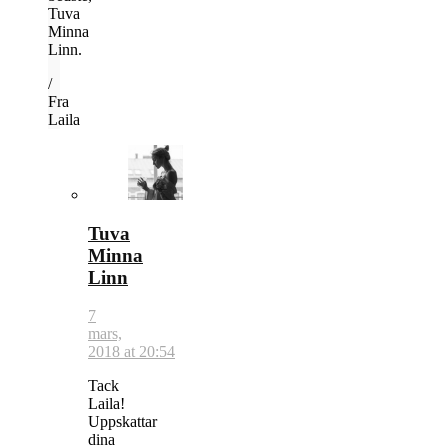
Tuva
Minna
Linn.
/
Fra
Laila
Tuva
Minna
Linn
7
mars,
2018 at 20:54
Tack
Laila!
Uppskattar
dina