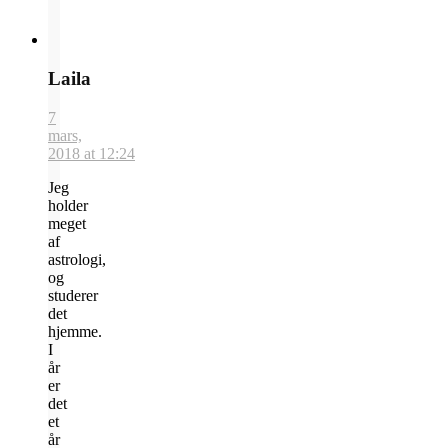
Laila
7
mars,
2018 at 12:24
Jeg
holder
meget
af
astrologi,
og
studerer
det
hjemme.
I
år
er
det
et
år