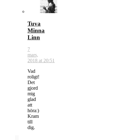
Tuva
Minna
Linn
7
mars,
2018 at 20:51
Vad
roligt!
Det
gjord
mig
glad
att
höra:)
Kram
till
dig.