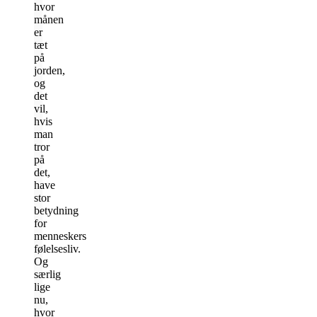
hvor
månen
er
tæt
på
jorden,
og
det
vil,
hvis
man
tror
på
det,
have
stor
betydning
for
menneskers
følelsesliv.
Og
særlig
lige
nu,
hvor