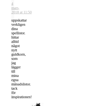
4
mars,
2018 at 11:50
uppskattar
verkligen
dina
spellistor.
hittar
alltid
något
nytt
guldkorn,
som
jag
lägger
till
mina
egna
månadslistor.
tack
för
inspirationen!