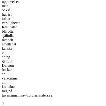
upplevelser,
men
också
hur jag
tolkar
verkligheten.
Resultatet
blir ofta
själfullt,
rått och
emellanåt
kanske
en
aning
gåtfullt.
Du som
önskar
är
välkommen
att
kontakta
mig på
tuvaminnalinn@northernsisters.se.
0