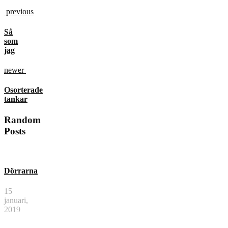
previous
Så
som
jag
newer
Osorterade
tankar
Random
Posts
Dörrarna
15
januari,
2019