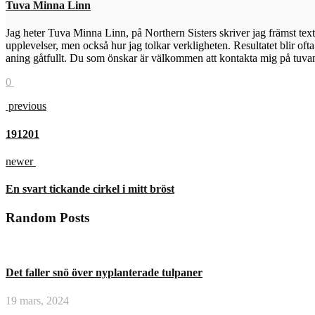
Tuva Minna Linn
Jag heter Tuva Minna Linn, på Northern Sisters skriver jag främst text
upplevelser, men också hur jag tolkar verkligheten. Resultatet blir ofta 
aning gåtfullt. Du som önskar är välkommen att kontakta mig på tuva
0
previous
191201
newer
En svart tickande cirkel i mitt bröst
Random Posts
Det faller snö över nyplanterade tulpaner
19 mars, 2024