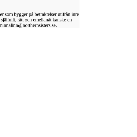
er som bygger på betraktelser utifrån inre
själfullt, rått och emellanåt kanske en
minnalinn@northernsisters.se.