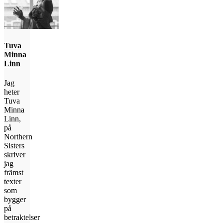
Tuva
Minna
Linn
Jag
heter
Tuva
Minna
Linn,
på
Northern
Sisters
skriver
jag
främst
texter
som
bygger
på
betraktelser