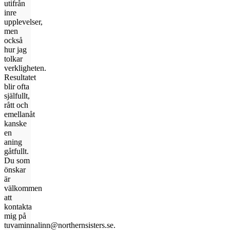
utifrån
inre
upplevelser,
men
också
hur jag
tolkar
verkligheten.
Resultatet
blir ofta
själfullt,
rått och
emellanåt
kanske
en
aning
gåtfullt.
Du som
önskar
är
välkommen
att
kontakta
mig på
tuvaminnalinn@northernsisters.se.