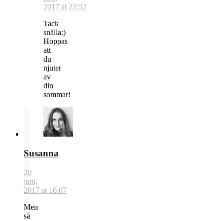
2017 at 22:52
Tack
snälla:)
Hoppas
att
du
njuter
av
din
sommar!
Susanna
20
juni,
2017 at 16:07
Men
så