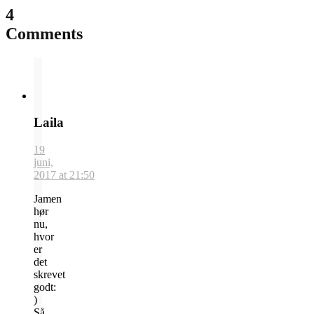
4
Comments
Laila
19
juni,
2017 at 21:50
Jamen
hør
nu,
hvor
er
det
skrevet
godt:
)
Så