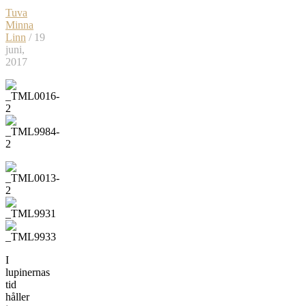
Tuva
Minna
Linn
/ 19
juni,
2017
I
lupinernas
tid
håller