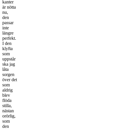
kanter
är nötta
nu,
den
passar
inte
längre
perfekt.
I den
klyfta
som
uppstår
ska jag
låta
sorgen
över det
som
aldrig
blev
flöda
stilla,
nästan
orörlig,
som
den