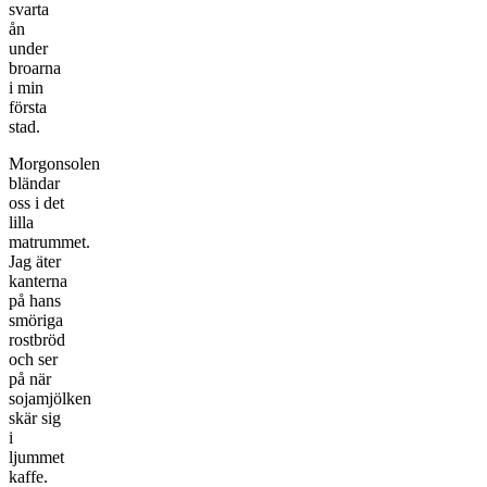
svarta
ån
under
broarna
i min
första
stad.
Morgonsolen
bländar
oss i det
lilla
matrummet.
Jag äter
kanterna
på hans
smöriga
rostbröd
och ser
på när
sojamjölken
skär sig
i
ljummet
kaffe.