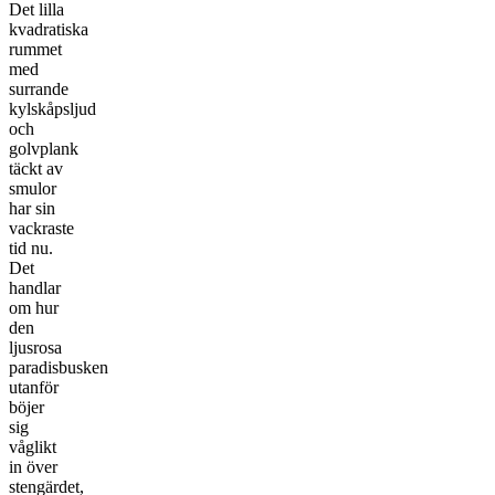
Det lilla
kvadratiska
rummet
med
surrande
kylskåpsljud
och
golvplank
täckt av
smulor
har sin
vackraste
tid nu.
Det
handlar
om hur
den
ljusrosa
paradisbusken
utanför
böjer
sig
våglikt
in över
stengärdet,