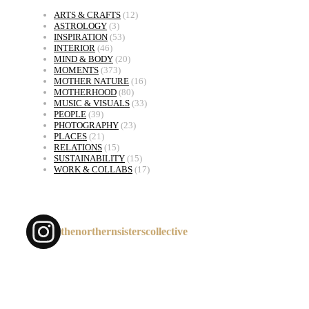
ARTS & CRAFTS
(12)
ASTROLOGY
(3)
INSPIRATION
(53)
INTERIOR
(46)
MIND & BODY
(20)
MOMENTS
(373)
MOTHER NATURE
(16)
MOTHERHOOD
(80)
MUSIC & VISUALS
(33)
PEOPLE
(39)
PHOTOGRAPHY
(23)
PLACES
(21)
RELATIONS
(15)
SUSTAINABILITY
(15)
WORK & COLLABS
(17)
thenorthernsisterscollective