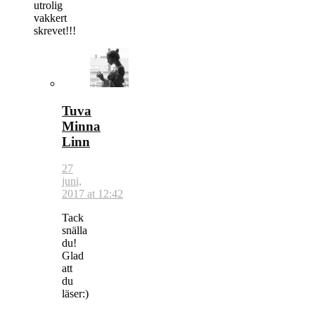
utrolig
vakkert
skrevet!!!
Tuva
Minna
Linn
27
juni,
2017 at 12:42
Tack
snälla
du!
Glad
att
du
läser:)