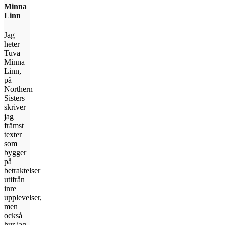
Minna
Linn
Jag
heter
Tuva
Minna
Linn,
på
Northern
Sisters
skriver
jag
främst
texter
som
bygger
på
betraktelser
utifrån
inre
upplevelser,
men
också
hur jag