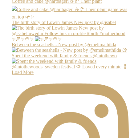
Coffee and cake @hartbageri ☕️🥐 Their plant
The birth story of Lowin James New post by @isabel
✨🍕✨🍨✨
Between the seashells - New post by @emelimathilda
Spent the weekend with family & friends @intothewo
Load More