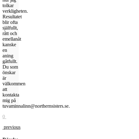
tolkar
verkligheten.
Resultatet
blir ofta
själfullt,
rått och
emellanåt
kanske
en
aning
gåtfullt.
Du som
önskar
är
välkommen
att
kontakta
mig på
tuvaminnalinn@northernsisters.se.
0
previous