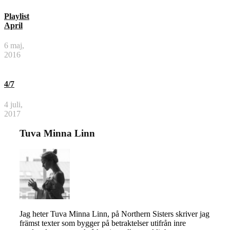
Playlist
April
6 maj,
2016
4/7
4 juli,
2017
Tuva Minna Linn
Jag heter Tuva Minna Linn, på Northern Sisters skriver jag
främst texter som bygger på betraktelser utifrån inre