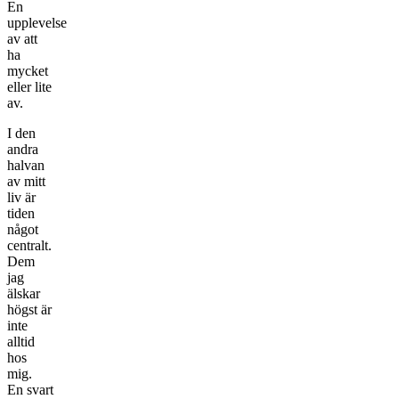
En
upplevelse
av att
ha
mycket
eller lite
av.
I den
andra
halvan
av mitt
liv är
tiden
något
centralt.
Dem
jag
älskar
högst är
inte
alltid
hos
mig.
En svart