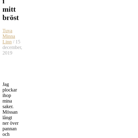
i
mitt
bröst
Tuva
Minna
Linn
/ 15
december,
2019
Jag
plockar
ihop
mina
saker.
Mössan
långt
ner över
pannan
och