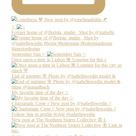
✨
Former home of @florista_studio_ Shot by @isabelln
September Sun ✨
Once upon a time in Lisbon 🌺 Longing for this c
End of summer 🌸 Photo by @isabellnwedin model &
My favorite time of the day ✨
Charismatic Crete // New post by @isabellnwedin //
New post at The Northern Sisters Collective 🦋 L