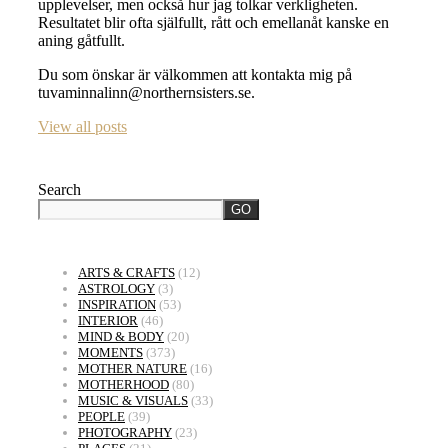
upplevelser, men också hur jag tolkar verkligheten.
Resultatet blir ofta själfullt, rått och emellanåt kanske en
aning gåtfullt.
Du som önskar är välkommen att kontakta mig på
tuvaminnalinn@northernsisters.se.
View all posts
Search
GO
ARTS & CRAFTS
(12)
ASTROLOGY
(3)
INSPIRATION
(53)
INTERIOR
(46)
MIND & BODY
(20)
MOMENTS
(373)
MOTHER NATURE
(16)
MOTHERHOOD
(80)
MUSIC & VISUALS
(33)
PEOPLE
(39)
PHOTOGRAPHY
(23)