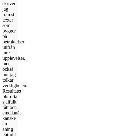
skriver
jag
främst
texter
som
bygger
på
betraktelser
utifrån
inre
upplevelser,
men
också
hur jag
tolkar
verkligheten.
Resultatet
blir ofta
själfullt,
rått och
emellanåt
kanske
en
aning
gåtfullt.