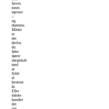
farver,
toner,
stjerner
–
og
drømme.
Måske
er
det
derfor,
du
føler
større
slægtskab
med
at
fylde
et
bestemt
år.
Eller
måske
handler
det
om