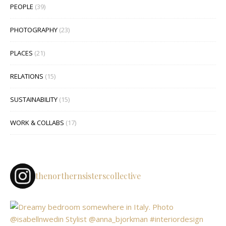
PEOPLE
(39)
PHOTOGRAPHY
(23)
PLACES
(21)
RELATIONS
(15)
SUSTAINABILITY
(15)
WORK & COLLABS
(17)
thenorthernsisterscollective