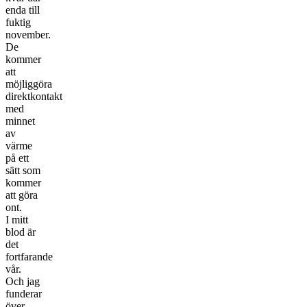
enda till
fuktig
november.
De
kommer
att
möjliggöra
direktkontakt
med
minnet
av
värme
på ett
sätt som
kommer
att göra
ont.
I mitt
blod är
det
fortfarande
vår.
Och jag
funderar
över