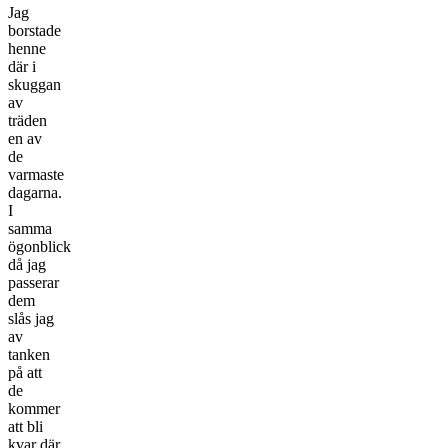
Jag
borstade
henne
där i
skuggan
av
träden
en av
de
varmaste
dagarna.
I
samma
ögonblick
då jag
passerar
dem
slås jag
av
tanken
på att
de
kommer
att bli
kvar där