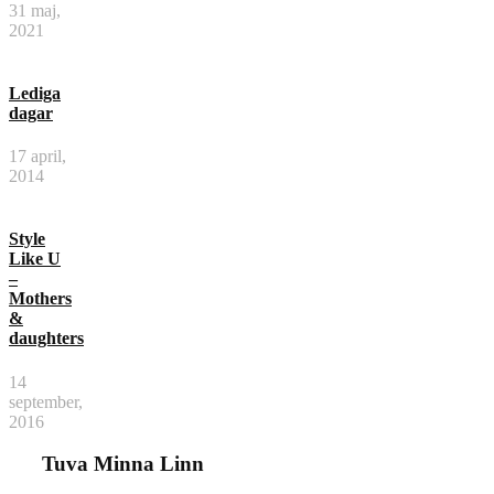
31 maj,
2021
Lediga
dagar
17 april,
2014
Style
Like U
–
Mothers
&
daughters
14
september,
2016
Tuva Minna Linn