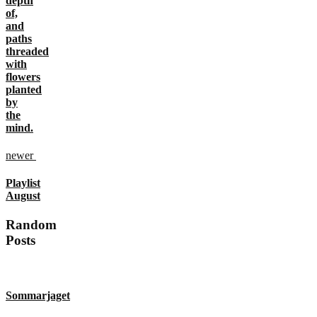
depth
of,
and
paths
threaded
with
flowers
planted
by
the
mind.
newer
Playlist
August
Random
Posts
Sommarjaget