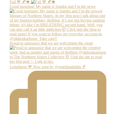
Fall 🤎 🍂🍁
Good morning! My name is Sandra and I’m the newe
Proud to announce that we are welcoming the creati
Loneliness 🤎 New post by @emelimathilda 🪶