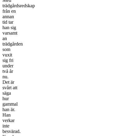
Med
trädgårdsredskap
från en
annan
tid tar
han sig
varsamt
an
trädgården
som
vuxit
sig fri
under
två år
nu.
Det är
svårt att
säga
hur
gammal
han är.
Han
verkar
inte
besvärad.