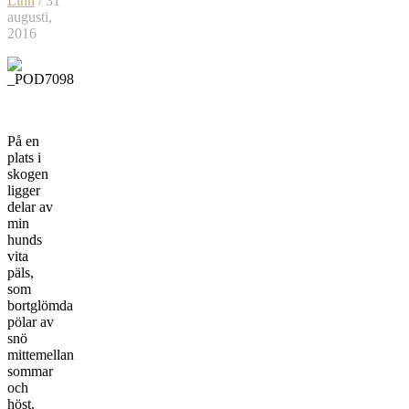
Linn
/ 31
augusti,
2016
På en
plats i
skogen
ligger
delar av
min
hunds
vita
päls,
som
bortglömda
pölar av
snö
mittemellan
sommar
och
höst.