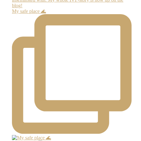
My safe place 🌊