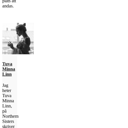
plats att
andas.
Tuva
Minna
Linn
Jag
heter
Tuva
Minna
Linn,
på
Northern
Sisters
skriver