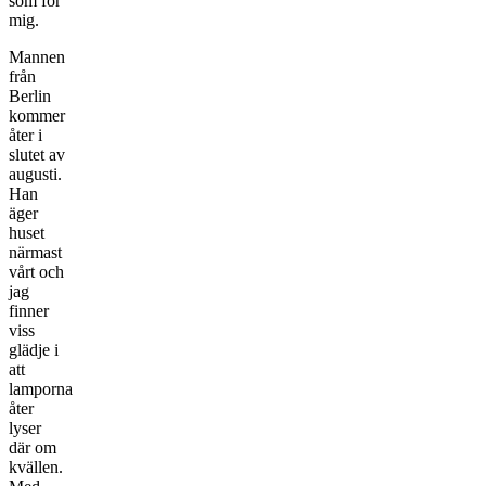
som för
mig.
Mannen
från
Berlin
kommer
åter i
slutet av
augusti.
Han
äger
huset
närmast
vårt och
jag
finner
viss
glädje i
att
lamporna
åter
lyser
där om
kvällen.