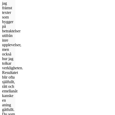
jag
främst
texter
som
bygger
på
betraktelser
utifrån
inre
upplevelser,
men
också
hur jag
tolkar
verkligheten.
Resultatet
blir ofta
själfullt,
rått och
emellanåt
kanske
en
aning
gåtfullt.
Du som