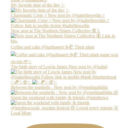
My favorite time of the day ✨
Charismatic Crete // New post by @isabellnwedin //
New post at The Northern Sisters Collective 🦋 L
Coffee and cake @hartbageri ☕️🥐 Their plant
The birth story of Lowin James New post by @isabel
✨🍕✨🍨✨
Between the seashells - New post by @emelimathilda
Spent the weekend with family & friends @intothewo
Load More