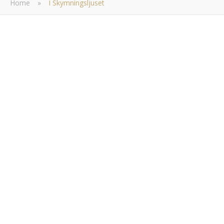
Home
»
I Skymningsljuset
,
INTERIOR
MOMENTS
I skymningsljuset
Tuva Minna Linn
/ 26 juni, 2016
Midsommarhelgen passerar med tryckande värme. Allt är