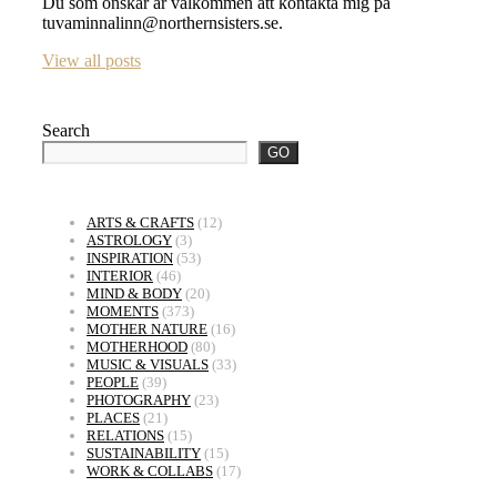
Du som önskar är välkommen att kontakta mig på
tuvaminnalinn@northernsisters.se.
View all posts
Search
GO
ARTS & CRAFTS
(12)
ASTROLOGY
(3)
INSPIRATION
(53)
INTERIOR
(46)
MIND & BODY
(20)
MOMENTS
(373)
MOTHER NATURE
(16)
MOTHERHOOD
(80)
MUSIC & VISUALS
(33)
PEOPLE
(39)
PHOTOGRAPHY
(23)
PLACES
(21)
RELATIONS
(15)
SUSTAINABILITY
(15)
WORK & COLLABS
(17)