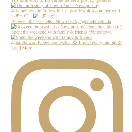
The birth story of Lowin James New post by @isabel
✨🍕✨🍨✨
Between the seashells - New post by @emelimathilda
Spent the weekend with family & friends @intothewo
Load More