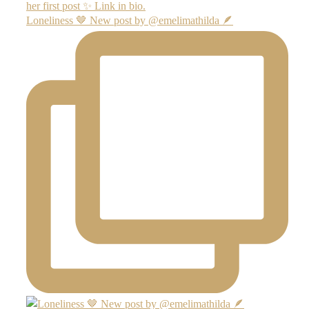
Loneliness 🤎 New post by @emelimathilda 🪶