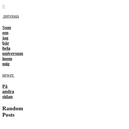
0
previous
Som
om
jag
bär
hela
universum
inom
mig
newer
På
andra
sidan
Random
Posts