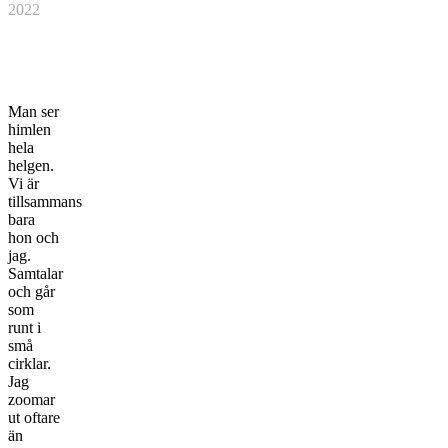
2022
Man ser
himlen
hela
helgen.
Vi är
tillsammans
bara
hon och
jag.
Samtalar
och går
som
runt i
små
cirklar.
Jag
zoomar
ut oftare
än