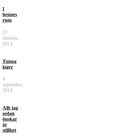
I
hennes
rum
27
oktober,
2014
Tunna
lager
9
september,
2014
Allt jag
sedan
önskar
är
stillhet