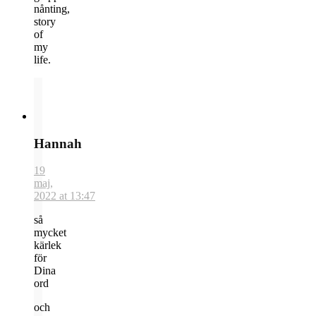
nånting,
story
of
my
life.
Hannah
19
maj,
2022 at 13:47
så
mycket
kärlek
för
Dina
ord
och