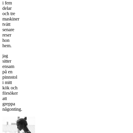
i fem
delar
och tre
maskiner
tvätt
senare
reser
hon
hem.
jag
sitter
ensam
på en
pinnstol
i mitt
kök och
försöker
att
greppa
någonting.