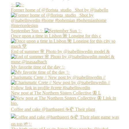
✨
Former home of @florista_studio_ Shot by @isabelln
September Sun ✨
Once upon a time in Lisbon 🌺 Longing for this c
End of summer 🌸 Photo by @isabellnwedin model &
My favorite time of the day ✨
Charismatic Crete // New post by @isabellnwedin //
New post at The Northern Sisters Collective 🦋 L
Coffee and cake @hartbageri ☕️🥐 Their plant