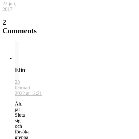
22 juli,
2017
2
Comments
Elin
28
februari,
2022 at 12:21
Åh,
ja!
Sluta
sig
och
försöka
greppa