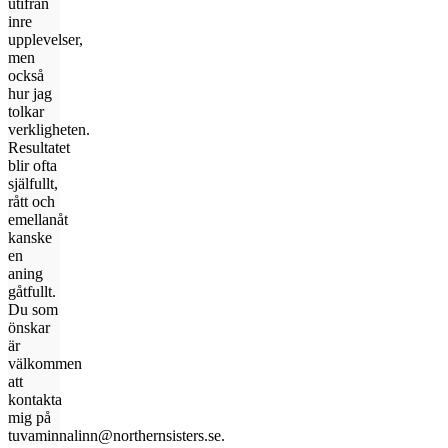
utifrån
inre
upplevelser,
men
också
hur jag
tolkar
verkligheten.
Resultatet
blir ofta
själfullt,
rått och
emellanåt
kanske
en
aning
gåtfullt.
Du som
önskar
är
välkommen
att
kontakta
mig på
tuvaminnalinn@northernsisters.se.