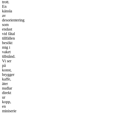
trott.
En
känsla
av
desorientering
som
endast
vid fåtal
tillfällen
besökt
mig i
vaket
tillstånd.
Vi ser
på
konst,
brygger
kaffe,
äter
nudlar
direkt
ur
kopp,
en
miniserie