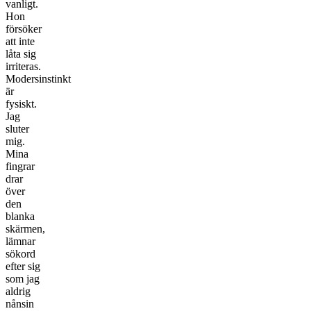
vanligt.
Hon
försöker
att inte
låta sig
irriteras.
Modersinstinkt
är
fysiskt.
Jag
sluter
mig.
Mina
fingrar
drar
över
den
blanka
skärmen,
lämnar
sökord
efter sig
som jag
aldrig
nånsin