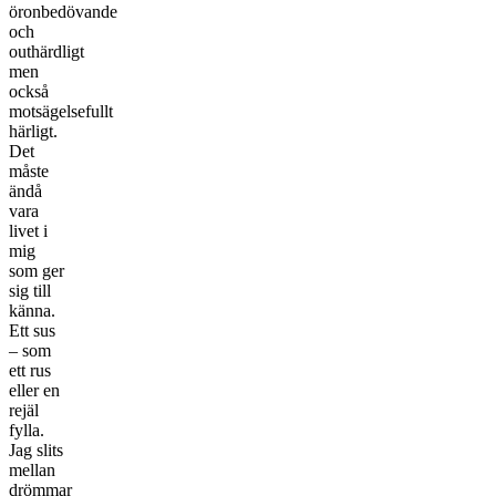
öronbedövande
och
outhärdligt
men
också
motsägelsefullt
härligt.
Det
måste
ändå
vara
livet i
mig
som ger
sig till
känna.
Ett sus
– som
ett rus
eller en
rejäl
fylla.
Jag slits
mellan
drömmar