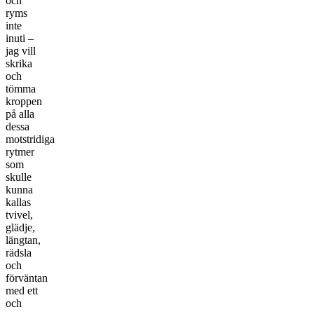
och
ryms
inte
inuti –
jag vill
skrika
och
tömma
kroppen
på alla
dessa
motstridiga
rytmer
som
skulle
kunna
kallas
tvivel,
glädje,
längtan,
rädsla
och
förväntan
med ett
och