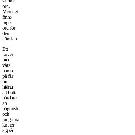
samma
ord.
Men det
finns
inget
ord för
den
känslan.
Ett
kuvert
med
våra
namn
på får
mitt
hjärta
att bulta
hårdare
än
någonsin
och
lungorna
knyter
sig så