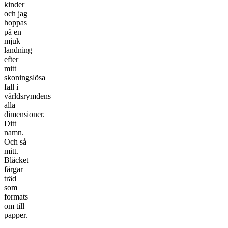
kinder
och jag
hoppas
på en
mjuk
landning
efter
mitt
skoningslösa
fall i
världsrymdens
alla
dimensioner.
Ditt
namn.
Och så
mitt.
Bläcket
färgar
träd
som
formats
om till
papper.