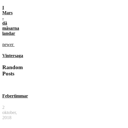
I
Mars
-
då
måsarna
landar
newer
Vintersaga
Random
Posts
Febertimmar
2
oktober,
2018