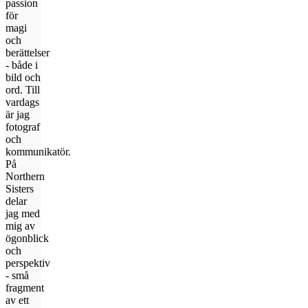
passion
för
magi
och
berättelser
- både i
bild och
ord. Till
vardags
är jag
fotograf
och
kommunikatör.
På
Northern
Sisters
delar
jag med
mig av
ögonblick
och
perspektiv
- små
fragment
av ett