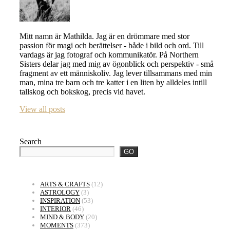
Mitt namn är Mathilda. Jag är en drömmare med stor
passion för magi och berättelser - både i bild och ord. Till
vardags är jag fotograf och kommunikatör. På Northern
Sisters delar jag med mig av ögonblick och perspektiv - små
fragment av ett människoliv. Jag lever tillsammans med min
man, mina tre barn och tre katter i en liten by alldeles intill
tallskog och bokskog, precis vid havet.
View all posts
Search
GO
ARTS & CRAFTS
(12)
ASTROLOGY
(3)
INSPIRATION
(53)
INTERIOR
(46)
MIND & BODY
(20)
MOMENTS
(373)