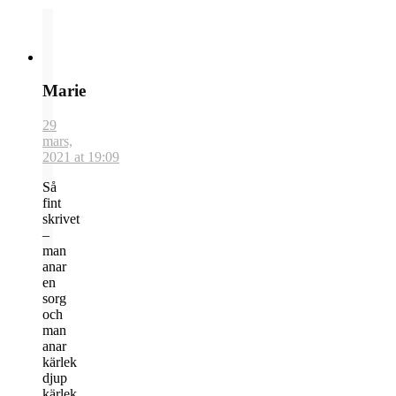
Marie
29
mars,
2021 at 19:09
Så
fint
skrivet
–
man
anar
en
sorg
och
man
anar
kärlek
djup
kärlek