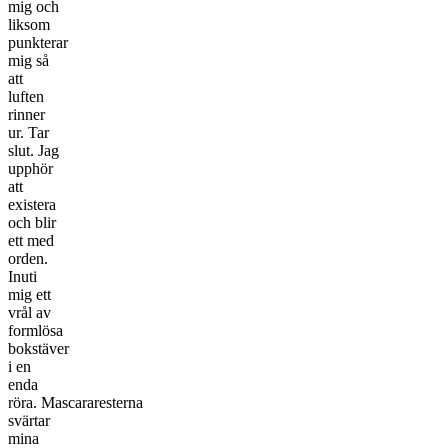
mig och
liksom
punkterar
mig så
att
luften
rinner
ur. Tar
slut. Jag
upphör
att
existera
och blir
ett med
orden.
Inuti
mig ett
vrål av
formlösa
bokstäver
i en
enda
röra. Mascararesterna
svärtar
mina