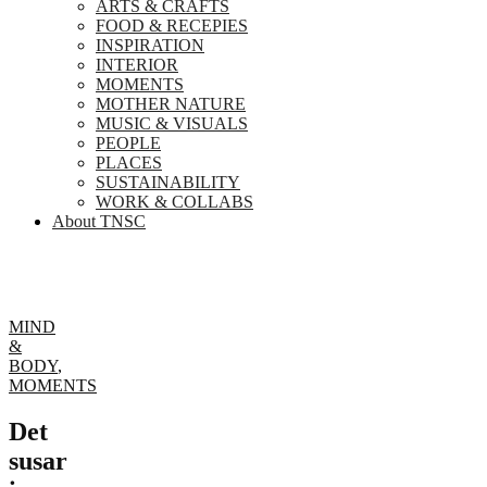
ARTS & CRAFTS
FOOD & RECEPIES
INSPIRATION
INTERIOR
MOMENTS
MOTHER NATURE
MUSIC & VISUALS
PEOPLE
PLACES
SUSTAINABILITY
WORK & COLLABS
About TNSC
MIND
&
BODY
,
MOMENTS
Det
susar