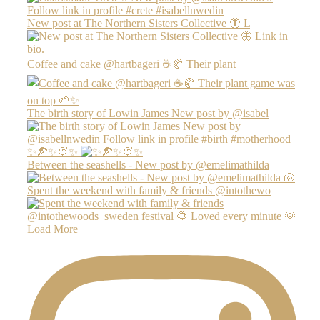
New post at The Northern Sisters Collective 🦋 L
Coffee and cake @hartbageri ☕️🥐 Their plant
The birth story of Lowin James New post by @isabel
✨🍕✨🍨✨
Between the seashells - New post by @emelimathilda
Spent the weekend with family & friends @intothewo
Load More