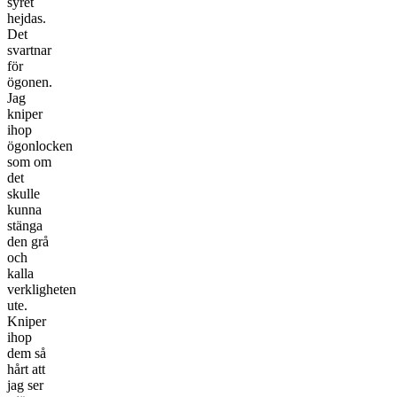
syret
hejdas.
Det
svartnar
för
ögonen.
Jag
kniper
ihop
ögonlocken
som om
det
skulle
kunna
stänga
den grå
och
kalla
verkligheten
ute.
Kniper
ihop
dem så
hårt att
jag ser