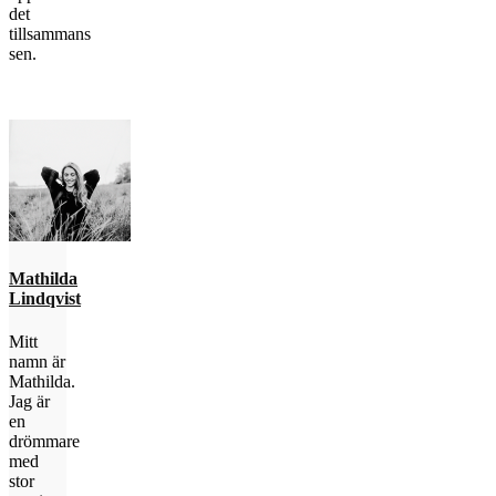
det
tillsammans
sen.
Mathilda
Lindqvist
Mitt
namn är
Mathilda.
Jag är
en
drömmare
med
stor