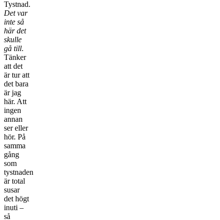
Tystnad.
Det var
inte så
här det
skulle
gå till
.
Tänker
att det
är tur att
det bara
är jag
här. Att
ingen
annan
ser eller
hör. På
samma
gång
som
tystnaden
är total
susar
det högt
inuti –
så