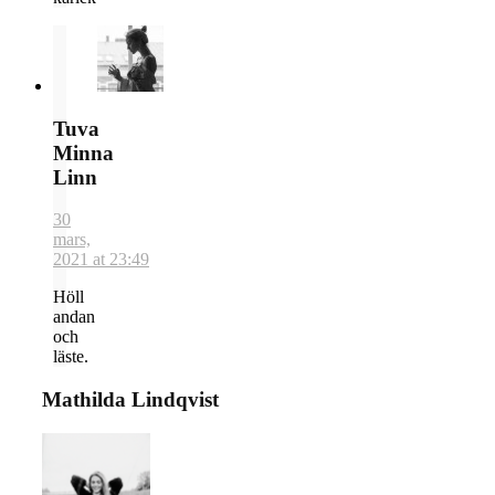
Tuva
Minna
Linn
30
mars,
2021 at 23:49
Höll
andan
och
läste.
Mathilda Lindqvist