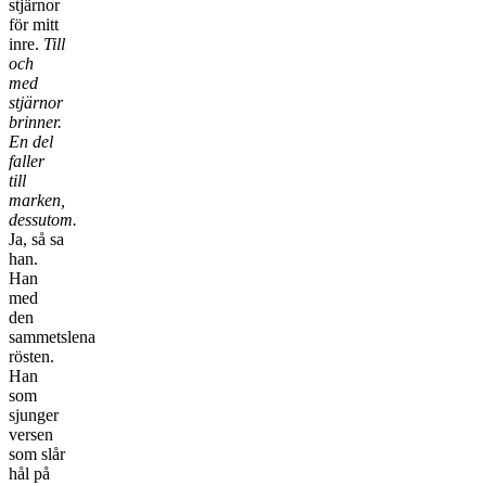
stjärnor
för mitt
inre.
T
ill
och
med
stjärnor
brinner.
En del
faller
till
marken,
dessutom.
Ja, så sa
han.
Han
med
den
sammetslena
rösten.
Han
som
sjunger
versen
som slår
hål på