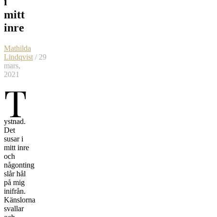
i
mitt
inre
Mathilda
Lindqvist
/ 29
mars,
2021
T
ystnad.
Det
susar i
mitt inre
och
någonting
slår hål
på mig
inifrån.
Känslorna
svallar