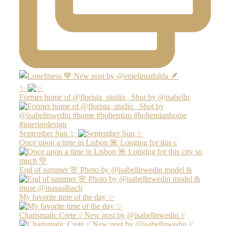
✨
Former home of @florista_studio_ Shot by @isabelln
September Sun ✨
Once upon a time in Lisbon 🌺 Longing for this c
End of summer 🌸 Photo by @isabellnwedin model &
My favorite time of the day ✨
Charismatic Crete // New post by @isabellnwedin //