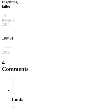
Ingenting
faller
19
februari,
2015
190401
1 april,
2019
4
Comments
Linda