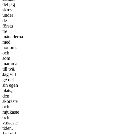
det jag
skrev
under
de
första
tre
månaderna
med
honom,
och
som
mamma
till två.
Jag vill
ge det
sin egen
plats,
den
sköraste
och
mjukaste
och
vassaste
tiden.
Jag vill