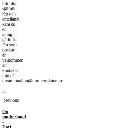
blir ofta
själfullt,
rått och
emellanåt
kanske
en
aning
gåtfullt.
Du som
önskar
är
välkommen
att
kontakta
mig på
tuvaminnalinn@northernsisters.se.
0
previous
On
motherhood
-
Dori