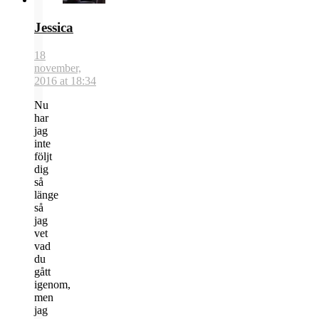
Jessica
18
november,
2016 at 18:34
Nu
har
jag
inte
följt
dig
så
länge
så
jag
vet
vad
du
gått
igenom,
men
jag