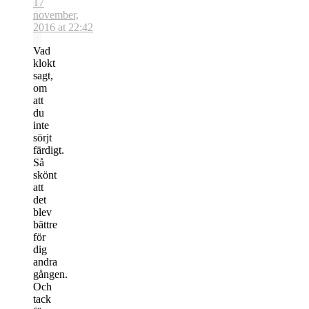
17
november,
2016 at 22:42
Vad
klokt
sagt,
om
att
du
inte
sörjt
färdigt.
Så
skönt
att
det
blev
bättre
för
dig
andra
gången.
Och
tack