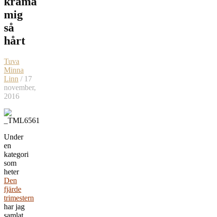
krama
mig
så
hårt
Tuva
Minna
Linn
/ 17
november,
2016
Under
en
kategori
som
heter
Den
fjärde
trimestern
har jag
samlat