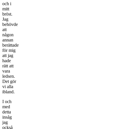
och i
mitt
bröst.
Jag
behövde
att
någon
annan
berättade
för mig
att jag
hade
rätt att
vara
ledsen.
Det gör
vi alla
ibland.
I och
med
detta
insåg
jag
också