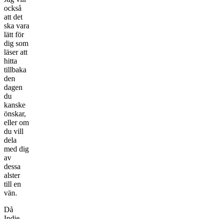
också
att det
ska vara
lätt för
dig som
läser att
hitta
tillbaka
den
dagen
du
kanske
önskar,
eller om
du vill
dela
med dig
av
dessa
alster
till en
vän.
Då
Indie