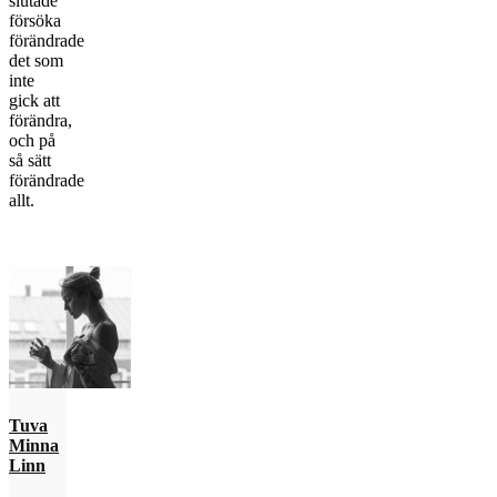
slutade
försöka
förändrade
det som
inte
gick att
förändra,
och på
så sätt
förändrade
allt.
Tuva
Minna
Linn