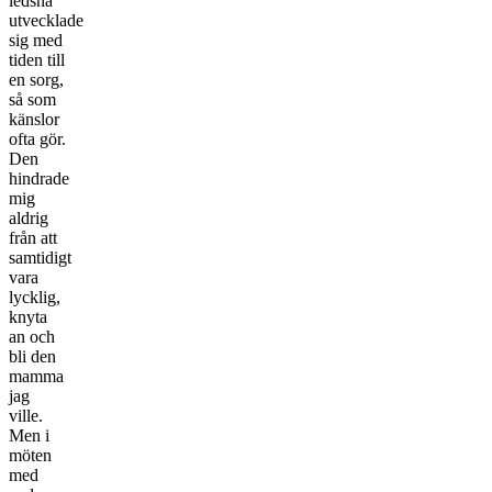
ledsna
utvecklade
sig med
tiden till
en sorg,
så som
känslor
ofta gör.
Den
hindrade
mig
aldrig
från att
samtidigt
vara
lycklig,
knyta
an och
bli den
mamma
jag
ville.
Men i
möten
med