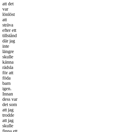
att det
var
lönlöst
att
sträva
efter ett
tillstånd
där jag
inte
längre
skulle
känna
rädsla
för att
föda
barn
igen.
Innan
dess var
det som
att jag
trodde
att jag
skulle
finna ett