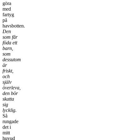
göra
med
fartyg
på
havsbotten.
Den
som får
föda ett
barn,
som
dessutom
är
friskt,
och
själv
överleva,
den bör
skatta
sig
lycklig.
Så
rungade
det i
mitt
huvud