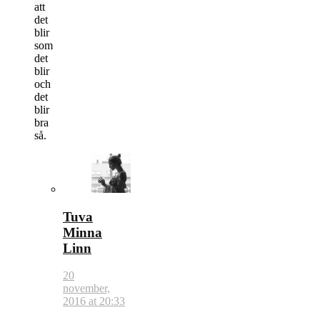
att
det
blir
som
det
blir
och
det
blir
bra
så.
Tuva
Minna
Linn
20
november,
2016 at 20:33