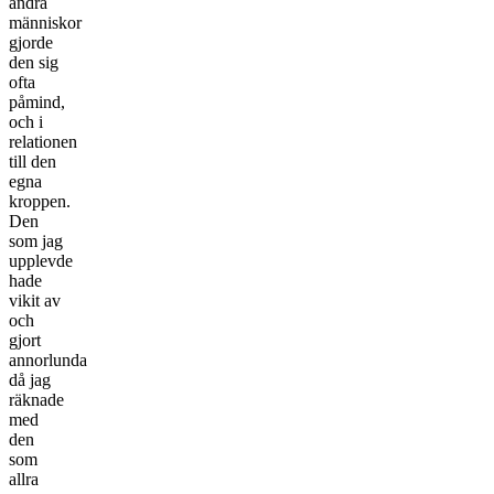
andra
människor
gjorde
den sig
ofta
påmind,
och i
relationen
till den
egna
kroppen.
Den
som jag
upplevde
hade
vikit av
och
gjort
annorlunda
då jag
räknade
med
den
som
allra