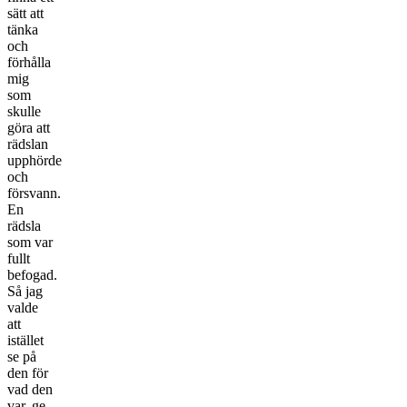
sätt att
tänka
och
förhålla
mig
som
skulle
göra att
rädslan
upphörde
och
försvann.
En
rädsla
som var
fullt
befogad.
Så jag
valde
att
istället
se på
den för
vad den
var, ge