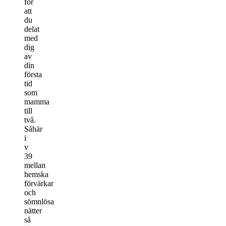
för
att
du
delat
med
dig
av
din
första
tid
som
mamma
till
två.
Såhär
i
v
39
mellan
hemska
förvärkar
och
sömnlösa
nätter
så