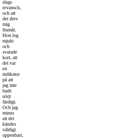
slags
revansch,
och att
det drev
mig
framåt.
Hon log
mjukt
och
svarade
kort, att
det var
en
indikator
på att
jag inte
hade
sörjt
färdigt.
Och jag
minns
att det
kändes
väldigt
uppenbart,