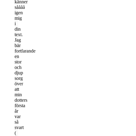
känner
såååå
igen
mig
i
din
text.
Jag
bär
fortfarande
en
stor
och
djup
sorg
över
att
min
dotters
första
år
var
så
svart
(