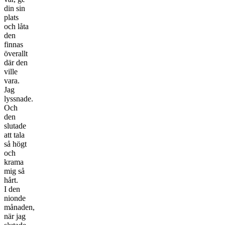
din sin
plats
och låta
den
finnas
överallt
där den
ville
vara.
Jag
lyssnade.
Och
den
slutade
att tala
så högt
och
krama
mig så
hårt.
I den
nionde
månaden,
när jag