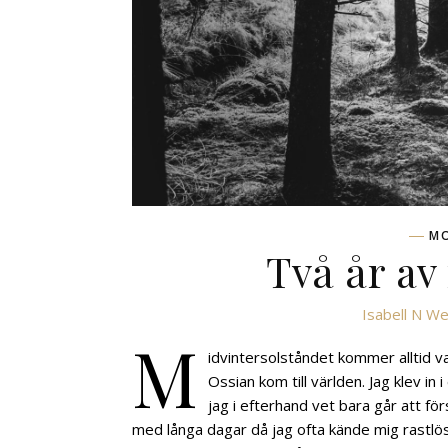
M
Två år a
Isabell N We
M
idvintersolståndet kommer alltid 
Ossian kom till världen. Jag klev i
jag i efterhand vet bara går att fö
med långa dagar då jag ofta kände mig rastlös