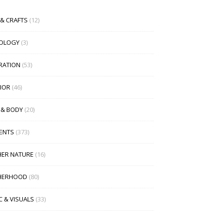
 & CRAFTS
(12)
OLOGY
(3)
IRATION
(53)
RIOR
(46)
 & BODY
(20)
ENTS
(373)
ER NATURE
(16)
HERHOOD
(80)
C & VISUALS
(33)