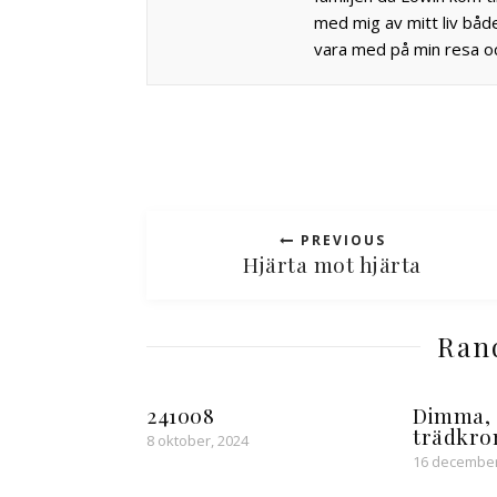
med mig av mitt liv båd
vara med på min resa oc
PREVIOUS
Hjärta mot hjärta
Ran
241008
Dimma, 
trädkro
8 oktober, 2024
16 december