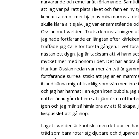
närvarande och emellanåt förlamande. Samtidig
att jag var på rätt plats i livet och fann en n
kunnat ta emot mer hjälp av mina närmsta det 
skulle klara allt själv. Jag var ensamstående oc
Ossian mot världen. Trots den inställningen bö
Jag hade fortfarande en längtan efter kärleken
träffade jag Calle för första gången. Livet f
nästan ett dygn. Jag är tacksam att vi hann ses 
mycket mer med honom i det. Det här andra år
Hur kan Ossian redan var mer än två år gamma
fortfarande surrealistiskt att jag är en mamma
ibland känna mig otillräcklig som vän men inte
och jag har hamnat i en egen liten bubbla. Jag 
nätter ännu går det inte att jämföra trötthete
igen och jag mår så himla bra av att få skapa. 
livspusslet att gå ihop.
Läget i världen är kaotiskt men det bor en harmo
träd som bara rotar sig djupare och djupare ner