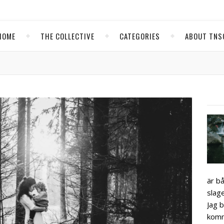
HOME
THE COLLECTIVE
CATEGORIES
ABOUT TNS
är b
slage
Jag 
komm