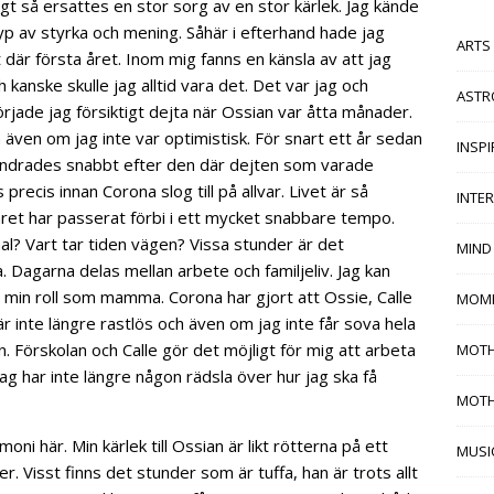
t så ersattes en stor sorg av en stor kärlek. Jag kände
y typ av styrka och mening. Såhär i efterhand hade jag
ARTS
där första året. Inom mig fanns en känsla av att jag
h kanske skulle jag alltid vara det. Det var jag och
ASTR
rjade jag försiktigt dejta när Ossian var åtta månader.
 även om jag inte var optimistisk. För snart ett år sedan
INSP
örändrades snabbt efter den där dejten som varade
precis innan Corona slog till på allvar. Livet är så
INTE
et har passerat förbi i ett mycket snabbare tempo.
l? Vart tar tiden vägen? Vissa stunder är det
MIND
. Dagarna delas mellan arbete och familjeliv. Jag kan
 i min roll som mamma. Corona har gjort att Ossie, Calle
MOM
är inte längre rastlös och även om jag inte får sova hela
n. Förskolan och Calle gör det möjligt för mig att arbeta
MOTH
Jag har inte längre någon rädsla över hur jag ska få
MOT
ni här. Min kärlek till Ossian är likt rötterna på ett
MUSI
. Visst finns det stunder som är tuffa, han är trots allt