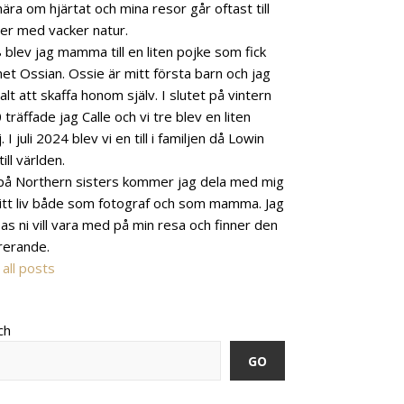
ära om hjärtat och mina resor går oftast till
ser med vacker natur.
 blev jag mamma till en liten pojke som fick
et Ossian. Ossie är mitt första barn och jag
alt att skaffa honom själv. I slutet på vintern
träffade jag Calle och vi tre blev en liten
j. I juli 2024 blev vi en till i familjen då Lowin
ill världen.
på Northern sisters kommer jag dela med mig
itt liv både som fotograf och som mamma. Jag
as ni vill vara med på min resa och finner den
irerande.
all posts
ch
GO