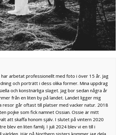
g har arbetat professionellt med foto i över 15 år. Jag
edning och porträtt i dess olika former. Mina uppdrag
ella och konstnärliga slaget. Jag bor sedan några år
mer från en liten by på landet. Landet ligger mig
 resor går oftast till platser med vacker natur. 2018
iten pojke som fick namnet Ossian. Ossie är mitt
valt att skaffa honom själv. I slutet på vintern 2020
re blev en liten familj. I juli 2024 blev vi en till i
ill världen. Här på Northern sisters kommer jag dela