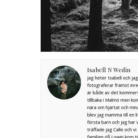
Isabell N Wedin
Jag heter Isabell och ja
fotograferar främst inr
är både av det kommersi
tillbaka i Malmö men kom
nära om hjärtat och mina
blev jag mamma till en l
första barn och jag har 
träffade jag Calle och vi t
familjen då Lowin kom t