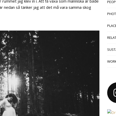
är rummet jag klev in i. Att få växa som människa är både
PEOP
a här nedan så tänker jag att det må vara samma skog
PHO
PLAC
RELA
SUSTA
WORK