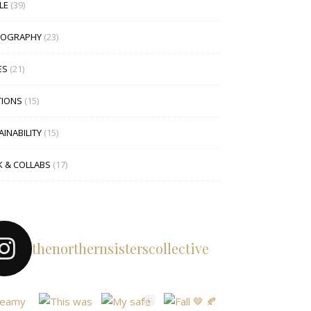
LE
(39)
TOGRAPHY
(23)
ES
(21)
TIONS
(15)
INABILITY
(15)
 & COLLABS
(17)
thenorthernsisterscollective