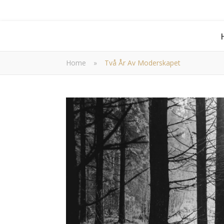
Home
»
Två År Av Moderskapet