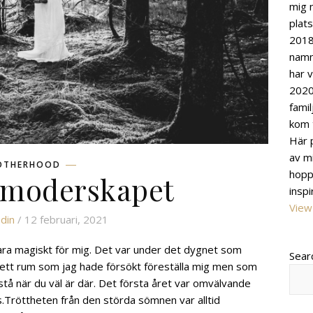
mig n
plat
2018
namn
har v
2020 
famil
kom t
Här 
av m
OTHERHOOD
hopp
v moderskapet
insp
View 
din
/ 12 februari, 2021
vara magiskt för mig. Det var under det dygnet som
Sear
n i ett rum som jag hade försökt föreställa mig men som
rstå när du väl är där. Det första året var omvälvande
.Tröttheten från den störda sömnen var alltid