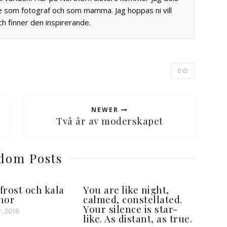
e som fotograf och som mamma. Jag hoppas ni vill
h finner den inspirerande.
0
NEWER
Två år av moderskapet
dom Posts
frost och kala
You are like night,
nor
calmed, constellated.
Your silence is star-
, 2016
like. As distant, as true.