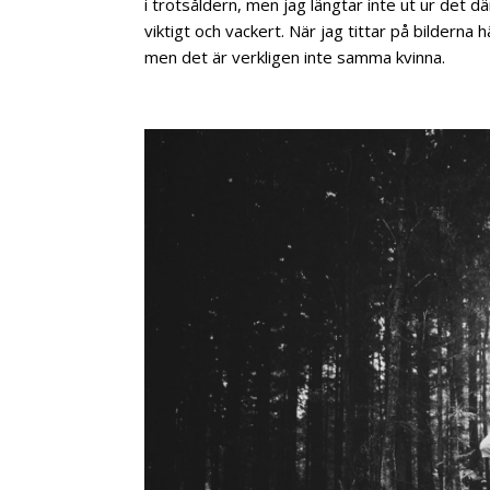
i trotsåldern, men jag längtar inte ut ur det d
viktigt och vackert. När jag tittar på bildern
men det är verkligen inte samma kvinna.