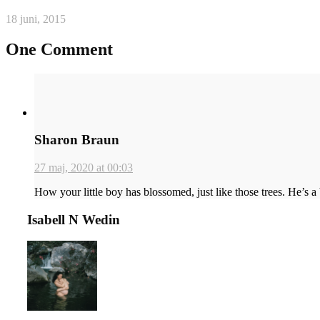
18 juni, 2015
One Comment
Sharon Braun
27 maj, 2020 at 00:03
How your little boy has blossomed, just like those trees. He’s a
Isabell N Wedin