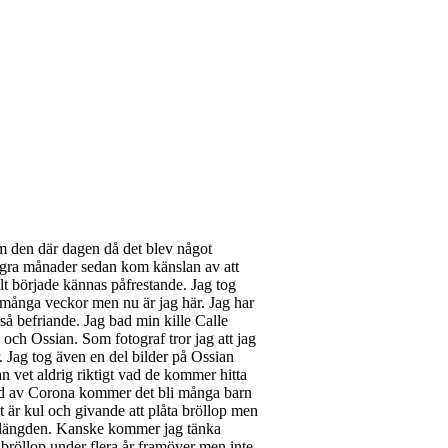
om den där dagen då det blev något
några månader sedan kom känslan av att
lt började kännas påfrestande. Jag tog
git många veckor men nu är jag här. Jag har
kså befriande. Jag bad min kille Calle
 och Ossian. Som fotograf tror jag att jag
r. Jag tog även en del bilder på Ossian
an vet aldrig riktigt vad de kommer hitta
rund av Corona kommer det bli många barn
t är kul och givande att plåta bröllop men
 i längden. Kanske kommer jag tänka
 bröllop under flera år framöver men inte