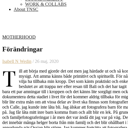
WORK & COLLABS
About TNSC
MOTHERHOOD
Förändringar
Isabell N Wedin
/ 26 maj, 2020
T
ill att börja med gjorde det ont men jag härdade ut och så k
mysigt. Att amma känns både primitivt och spirituellt. För 
vilja ha tillbaka min kropp. Det som känts praktiskt och enke
beslutet av att trappa ner efter resan till Bali och det har ta
bara ett par amningar till i kroppen och det känns lite sorgligt men oc
dokumentera detta stadiet i livet för det kommer aldrig tillbaka för mig
blir lite extra mån om att vissa delar av livet ska finnas som fotografie
och Calle, jag kunde inte låta bli. Jag älskar att fotografera barn för m
på. Jag får låta mitt inre barn komma fram och allt blir en lek. På g
och familjefotograferingar i år men det var ändå dit jag var på väg. De
det innebär många helger borta från min familj och det blir ohållbart
annorlunda när Ossian blir större. Jag kommer fortsätta att fotografera