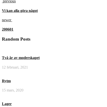
previous
Vi kan alla göra något
newer
200601
Random Posts
Två år av moderskapet
12 februari, 2021
Rytm
15 mars, 2020
Lager