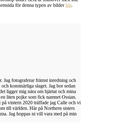
hemsida för denna typen av bilder
här
.
år. Jag fotograferar främst inredning och
 och konstnärliga slaget. Jag bor sedan
det ligger mig nära om hjärtat och mina
l en liten pojke som fick namnet Ossian.
et på vintern 2020 träffade jag Calle och vi
kom till världen. Här på Northern sisters
ma. Jag hoppas ni vill vara med på min