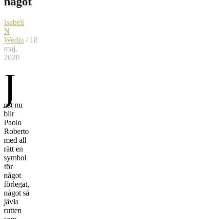
något
Isabell
N
Wedin
/ 18
maj,
2020
J
ust nu
blir
Paolo
Roberto
med all
rätt en
symbol
för
något
förlegat,
något så
jävla
rutten