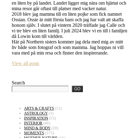
en liten by på landet. Landet ligger mig nära om hjärtat och
mina resor går oftast till platser med vacker natur.
2018 blev jag mamma till en liten pojke som fick namnet
Ossian. Ossie är mitt första barn och jag har valt att skaffa
honom själv. I slutet på vintern 2020 träffade jag Calle och
vi tre blev en liten familj. I juli 2024 blev vi en till i familjen
då Lowin kom till världen.
Här på Northern sisters kommer jag dela med mig av mitt
liv både som fotograf och som mamma. Jag hoppas ni vill
vara med på min resa och finner den inspirerande.
View all posts
Search
GO
ARTS & CRAFTS
(12)
ASTROLOGY
(3)
INSPIRATION
(53)
INTERIOR
(46)
MIND & BODY
(20)
MOMENTS
(373)
MOTHER NATURE
(16)