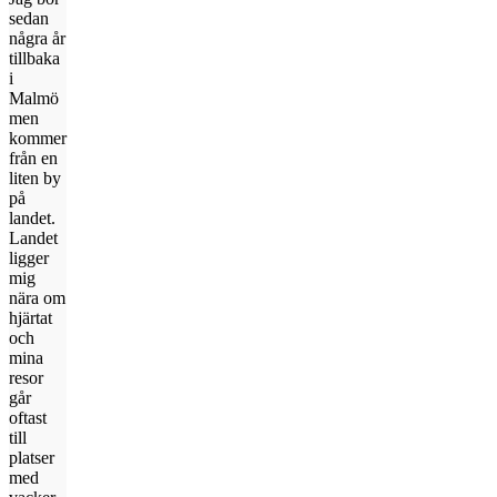
sedan
några år
tillbaka
i
Malmö
men
kommer
från en
liten by
på
landet.
Landet
ligger
mig
nära om
hjärtat
och
mina
resor
går
oftast
till
platser
med