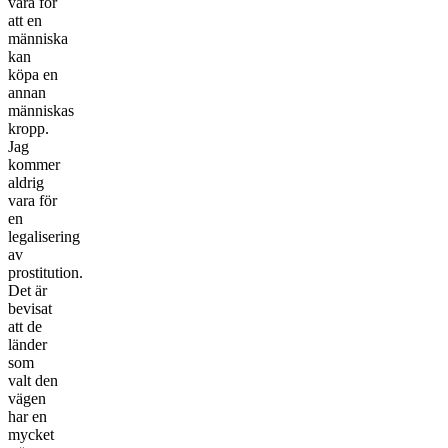
vara för
att en
människa
kan
köpa en
annan
människas
kropp.
Jag
kommer
aldrig
vara för
en
legalisering
av
prostitution.
Det är
bevisat
att de
länder
som
valt den
vägen
har en
mycket