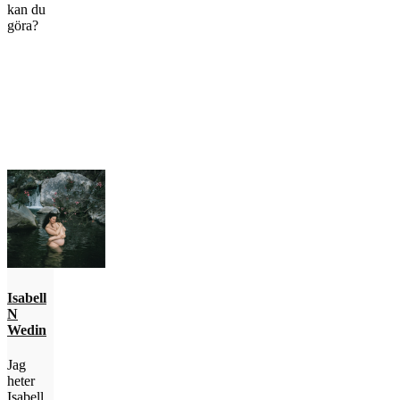
kan du
göra?
Isabell
N
Wedin
Jag
heter
Isabell