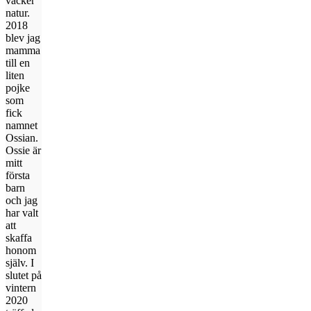
vacker
natur.
2018
blev jag
mamma
till en
liten
pojke
som
fick
namnet
Ossian.
Ossie är
mitt
första
barn
och jag
har valt
att
skaffa
honom
själv. I
slutet på
vintern
2020