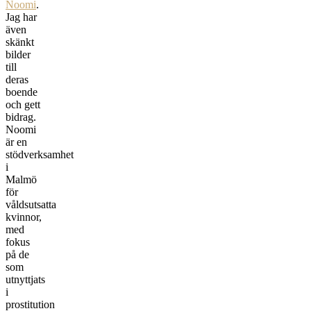
Noomi
.
Jag har
även
skänkt
bilder
till
deras
boende
och gett
bidrag.
Noomi
är en
stödverksamhet
i
Malmö
för
våldsutsatta
kvinnor,
med
fokus
på de
som
utnyttjats
i
prostitution