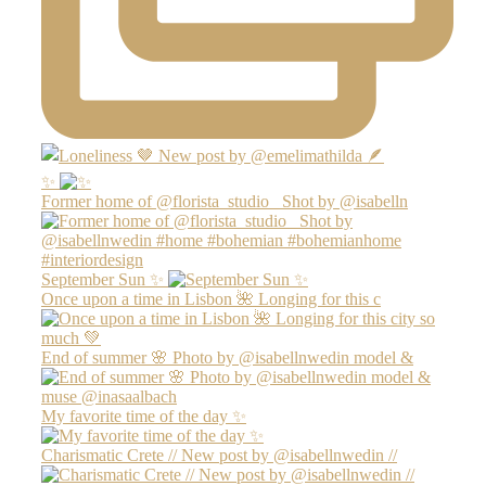
✨
Former home of @florista_studio_ Shot by @isabelln
September Sun ✨
Once upon a time in Lisbon 🌺 Longing for this c
End of summer 🌸 Photo by @isabellnwedin model &
My favorite time of the day ✨
Charismatic Crete // New post by @isabellnwedin //