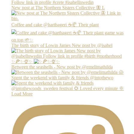
New post at The Northern Sisters Collective 🦋 L
Coffee and cake @hartbageri ☕️🥐 Their plant
The birth story of Lowin James New post by @isabel
✨🍕✨🍨✨
Between the seashells - New post by @emelimathilda
Spent the weekend with family & friends @intothewo
Load More