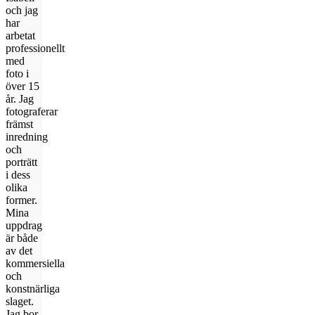
och jag
har
arbetat
professionellt
med
foto i
över 15
år. Jag
fotograferar
främst
inredning
och
porträtt
i dess
olika
former.
Mina
uppdrag
är både
av det
kommersiella
och
konstnärliga
slaget.
Jag bor