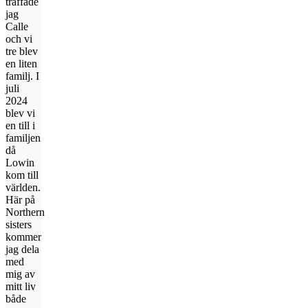
träffade
jag
Calle
och vi
tre blev
en liten
familj. I
juli
2024
blev vi
en till i
familjen
då
Lowin
kom till
världen.
Här på
Northern
sisters
kommer
jag dela
med
mig av
mitt liv
både