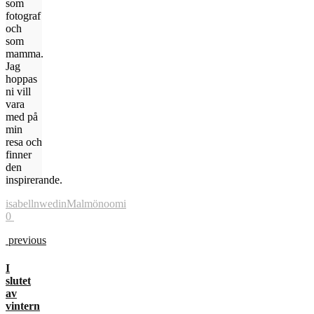
som
fotograf
och
som
mamma.
Jag
hoppas
ni vill
vara
med på
min
resa och
finner
den
inspirerande.
isabellnwedin
Malmö
noomi
0
previous
I
slutet
av
vintern