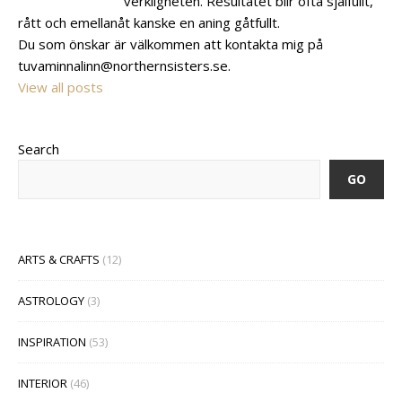
verkligheten. Resultatet blir ofta själfullt,
rått och emellanåt kanske en aning gåtfullt.
Du som önskar är välkommen att kontakta mig på
tuvaminnalinn@northernsisters.se.
View all posts
Search
GO
ARTS & CRAFTS
(12)
ASTROLOGY
(3)
INSPIRATION
(53)
INTERIOR
(46)