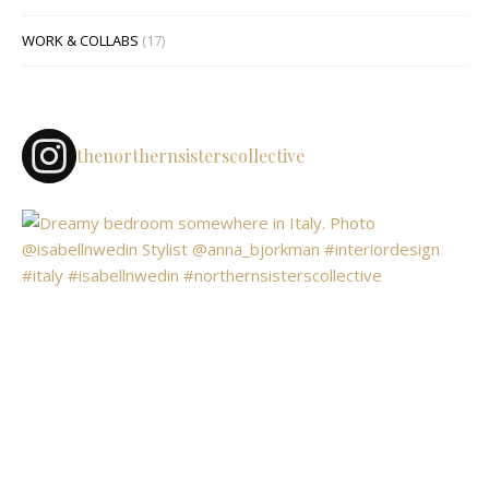
WORK & COLLABS
(17)
thenorthernsisterscollective