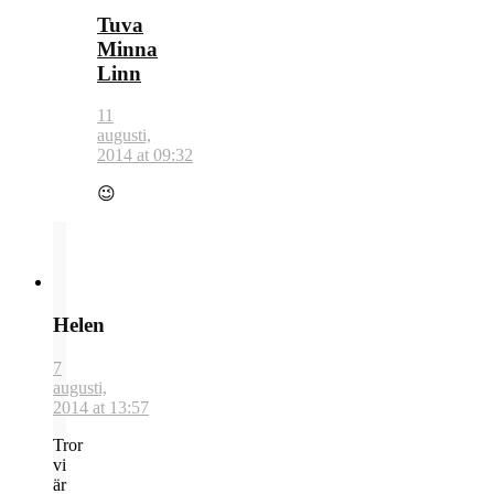
Tuva
Minna
Linn
11
augusti,
2014 at 09:32
😉
Helen
7
augusti,
2014 at 13:57
Tror
vi
är