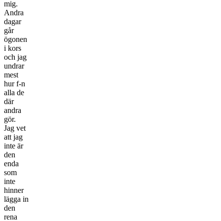
mig.
Andra
dagar
går
ögonen
i kors
och jag
undrar
mest
hur f-n
alla de
där
andra
gör.
Jag vet
att jag
inte är
den
enda
som
inte
hinner
lägga in
den
rena