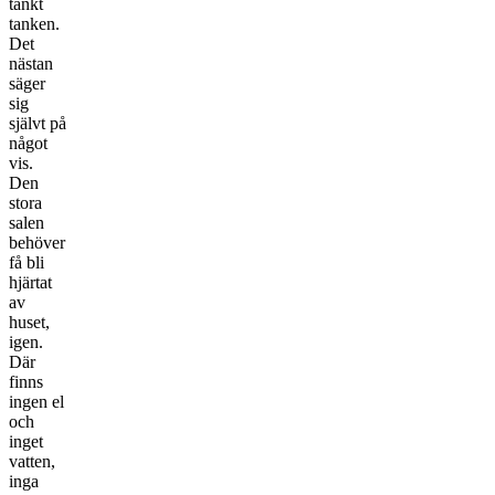
tänkt
tanken.
Det
nästan
säger
sig
självt på
något
vis.
Den
stora
salen
behöver
få bli
hjärtat
av
huset,
igen.
Där
finns
ingen el
och
inget
vatten,
inga