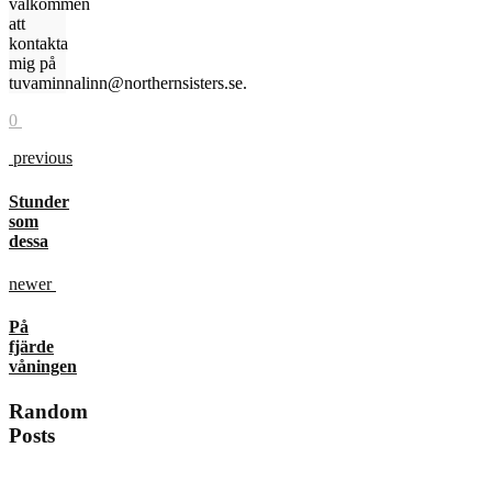
välkommen
att
kontakta
mig på
tuvaminnalinn@northernsisters.se.
0
previous
Stunder
som
dessa
newer
På
fjärde
våningen
Random
Posts