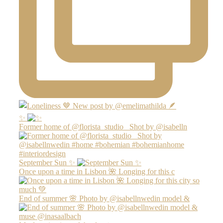
✨
Former home of @florista_studio_ Shot by @isabelln
September Sun ✨
Once upon a time in Lisbon 🌺 Longing for this c
End of summer 🌸 Photo by @isabellnwedin model &