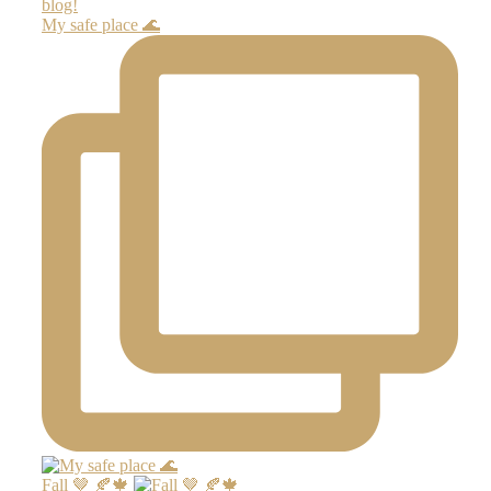
My safe place 🌊
Fall 🤎 🍂🍁