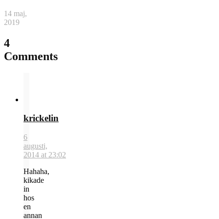
14 maj,
2019
4
Comments
krickelin
6
augusti,
2014 at 23:02
Hahaha,
kikade
in
hos
en
annan