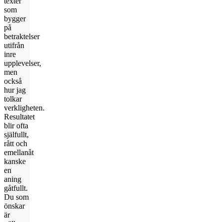
texter
som
bygger
på
betraktelser
utifrån
inre
upplevelser,
men
också
hur jag
tolkar
verkligheten.
Resultatet
blir ofta
själfullt,
rått och
emellanåt
kanske
en
aning
gåtfullt.
Du som
önskar
är