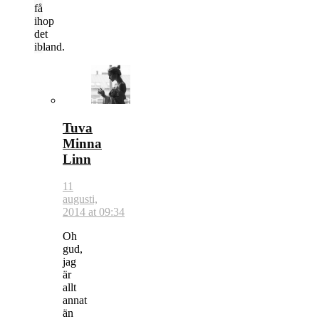
få
ihop
det
ibland.
Tuva
Minna
Linn
11
augusti,
2014 at 09:34
Oh
gud,
jag
är
allt
annat
än