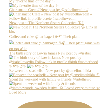
My favorite time of the day ✨
Charismatic Crete // New post by @isabellnwedin //
New post at The Northern Sisters Collective 🦋 L
Coffee and cake @hartbageri ☕️🥐 Their plant
The birth story of Lowin James New post by @isabel
✨🍕✨🍨✨
Between the seashells - New post by @emelimathilda
Spent the weekend with family & friends @intothewo
Load More