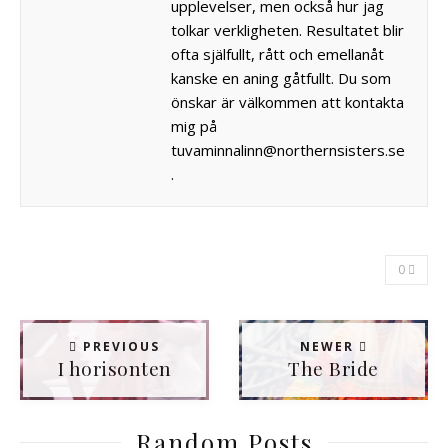
upplevelser, men också hur jag
tolkar verkligheten. Resultatet blir
ofta själfullt, rått och emellanåt
kanske en aning gåtfullt. Du som
önskar är välkommen att kontakta
mig på
tuvaminnalinn@northernsisters.se
.
0
PREVIOUS
NEWER
I horisonten
The Bride
Random Posts