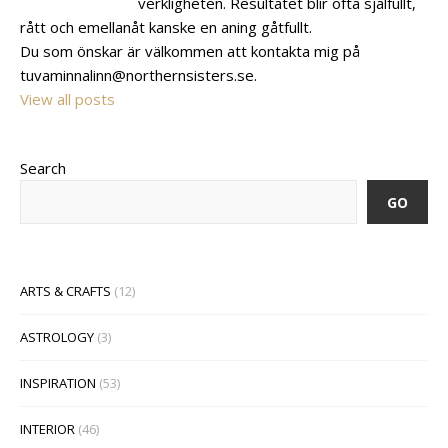
verkligheten. Resultatet blir ofta själfullt,
rått och emellanåt kanske en aning gåtfullt.
Du som önskar är välkommen att kontakta mig på
tuvaminnalinn@northernsisters.se.
View all posts
Search
GO
ARTS & CRAFTS
(12)
ASTROLOGY
(3)
INSPIRATION
(53)
INTERIOR
(46)