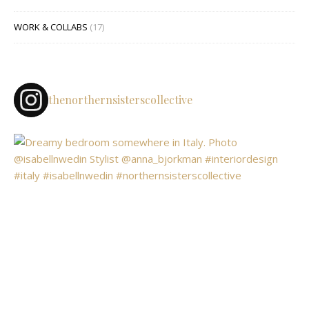
WORK & COLLABS
(17)
thenorthernsisterscollective