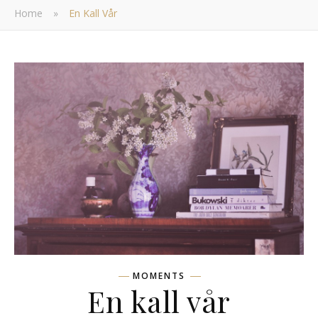
Home
»
En Kall Vår
MOMENTS
En kall vår