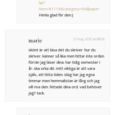
hp?
item=81119&category=Wallpaper
Himla glad för den:)
27 maj, 2015 at 08:36
marie
skönt är att läsa det du skriver. hur du
skriver. känner så lika men hittar inte orden
förrän jag läser dina. har tidig semester i
år. ska orka dit. mitt viktiga är att vara
själv, att hitta tiden. idag har jag egna
timmar men hemmalistan är lång och jag
vill riva den. hittade dina ord. vad behöver
jag? tack.