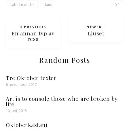
isabell n wedin
island
0
PREVIOUS
NEWER
En annan typ av
Ljuset
resa
Random Posts
Tre Oktober texter
6 november, 2017
Art is to console those who are broken by
life
10 juni, 2015
Oktoberkastanj