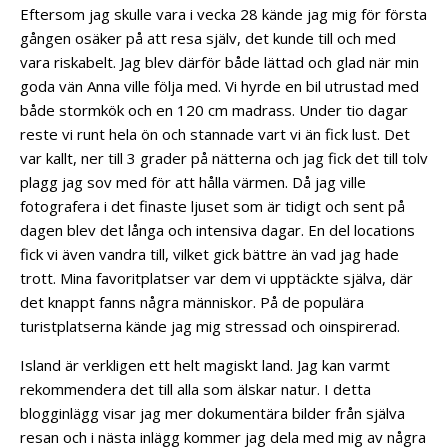
Eftersom jag skulle vara i vecka 28 kände jag mig för första
gången osäker på att resa själv, det kunde till och med
vara riskabelt. Jag blev därför både lättad och glad när min
goda vän Anna ville följa med. Vi hyrde en bil utrustad med
både stormkök och en 120 cm madrass. Under tio dagar
reste vi runt hela ön och stannade vart vi än fick lust. Det
var kallt, ner till 3 grader på nätterna och jag fick det till tolv
plagg jag sov med för att hålla värmen. Då jag ville
fotografera i det finaste ljuset som är tidigt och sent på
dagen blev det långa och intensiva dagar. En del locations
fick vi även vandra till, vilket gick bättre än vad jag hade
trott. Mina favoritplatser var dem vi upptäckte själva, där
det knappt fanns några människor. På de populära
turistplatserna kände jag mig stressad och oinspirerad.
Island är verkligen ett helt magiskt land. Jag kan varmt
rekommendera det till alla som älskar natur. I detta
blogginlägg visar jag mer dokumentära bilder från själva
resan och i nästa inlägg kommer jag dela med mig av några