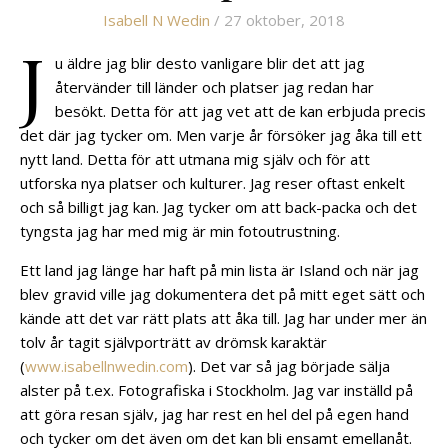
Isabell N Wedin
/ 27 oktober, 2018
J
u äldre jag blir desto vanligare blir det att jag
återvänder till länder och platser jag redan har
besökt. Detta för att jag vet att de kan erbjuda precis
det där jag tycker om. Men varje år försöker jag åka till ett
nytt land. Detta för att utmana mig själv och för att
utforska nya platser och kulturer. Jag reser oftast enkelt
och så billigt jag kan. Jag tycker om att back-packa och det
tyngsta jag har med mig är min fotoutrustning.
Ett land jag länge har haft på min lista är Island och när jag
blev gravid ville jag dokumentera det på mitt eget sätt och
kände att det var rätt plats att åka till. Jag har under mer än
tolv år tagit självporträtt av drömsk karaktär
(
www.isabellnwedin.com
). Det var så jag började sälja
alster på t.ex. Fotografiska i Stockholm. Jag var inställd på
att göra resan själv, jag har rest en hel del på egen hand
och tycker om det även om det kan bli ensamt emellanåt.