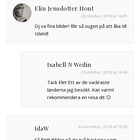
Elin Jensdotter Hont
28 oktober, 2018 at 14:05
Oj va fina bilder! Blir så sugen på att åka till
Island!
Isabell N Wedin
29 oktober, 2018 at 14:46
Tack Elin! Ett av de vackraste
länderna jag besökt. Kan varmt
rekommendera en resa dit 🙂
6 november, 2018 at 19:28
IdaW
Så fint!! Bilden på de två hästarna som