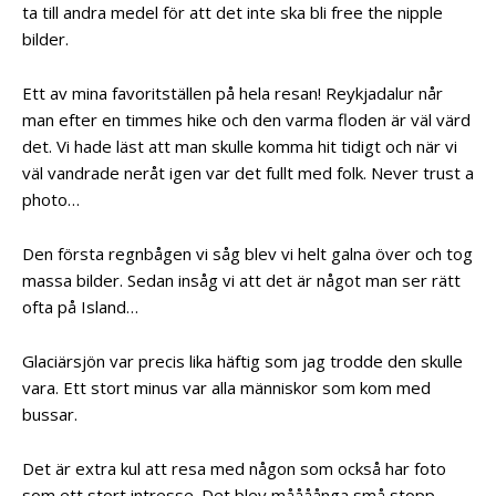
ta till andra medel för att det inte ska bli free the nipple
bilder.
Ett av mina favoritställen på hela resan! Reykjadalur når
man efter en timmes hike och den varma floden är väl värd
det. Vi hade läst att man skulle komma hit tidigt och när vi
väl vandrade neråt igen var det fullt med folk. Never trust a
photo…
Den första regnbågen vi såg blev vi helt galna över och tog
massa bilder. Sedan insåg vi att det är något man ser rätt
ofta på Island…
Glaciärsjön var precis lika häftig som jag trodde den skulle
vara. Ett stort minus var alla människor som kom med
bussar.
Det är extra kul att resa med någon som också har foto
som ett stort intresse. Det blev måååånga små stopp