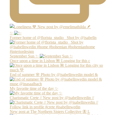
✨
Former home of @florista_studio_ Shot by @isabelln
September Sun ✨
Once upon a time in Lisbon 🌺 Longing for this c
End of summer 🌸 Photo by @isabellnwedin model &
My favorite time of the day ✨
Charismatic Crete // New post by @isabellnwedin //
New post at The Northern Sisters Collective 🦋 L