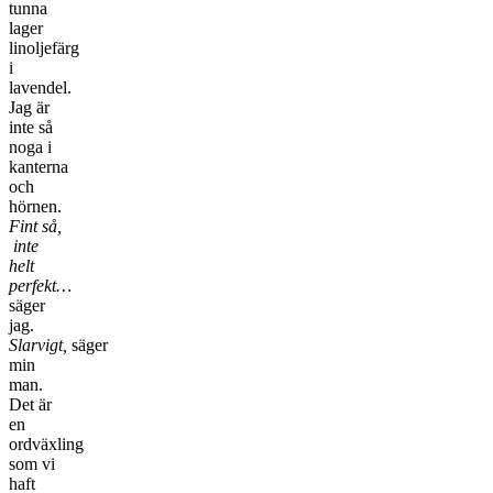
tunna
lager
linoljefärg
i
lavendel.
Jag är
inte så
noga i
kanterna
och
hörnen.
Fint så,
inte
helt
perfekt…
säger
jag.
Slarvigt,
säger
min
man.
Det är
en
ordväxling
som vi
haft