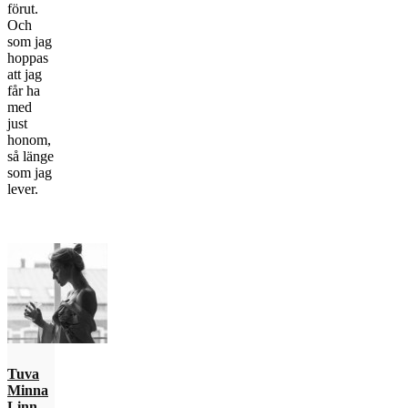
förut.
Och
som jag
hoppas
att jag
får ha
med
just
honom,
så länge
som jag
lever.
Tuva
Minna
Linn