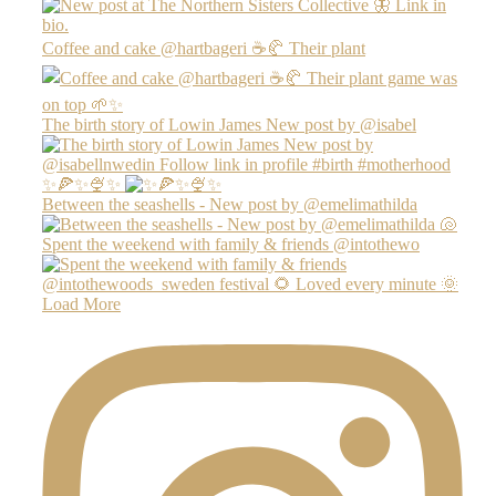
Coffee and cake @hartbageri ☕️🥐 Their plant
The birth story of Lowin James New post by @isabel
✨🍕✨🍨✨
Between the seashells - New post by @emelimathilda
Spent the weekend with family & friends @intothewo
Load More