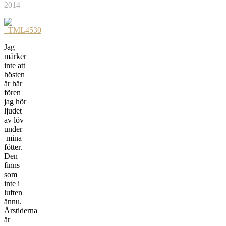
2014
Jag
märker
inte att
hösten
är här
fören
jag hör
ljudet
av löv
under
mina
fötter.
Den
finns
som
inte i
luften
ännu.
Årstiderna
är