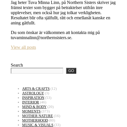
Jag heter Tuva Minna Linn, på Northern Sisters skriver jag
främst texter som bygger på betraktelser utifrån inre
upplevelser, men också hur jag tolkar verkligheten.
Resultatet blir ofta själfullt, rått och emellanåt kanske en
aning gåtfullt.
Du som önskar är välkommen att kontakta mig på
tuvaminnalinn@northernsisters.se.
View all posts
Search
GO
ARTS & CRAFTS
(12)
ASTROLOGY
(3)
INSPIRATION
(53)
INTERIOR
(46)
MIND & BODY
(20)
MOMENTS
(373)
MOTHER NATURE
(16)
MOTHERHOOD
(80)
MUSIC & VISUALS
(33)