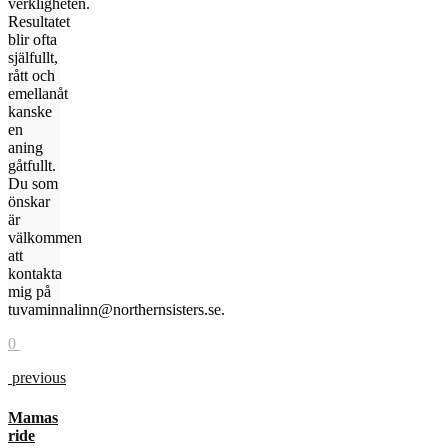
verkligheten.
Resultatet
blir ofta
själfullt,
rått och
emellanåt
kanske
en
aning
gåtfullt.
Du som
önskar
är
välkommen
att
kontakta
mig på
tuvaminnalinn@northernsisters.se.
0
previous
Mamas
ride