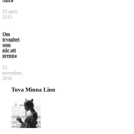
25 april,
2015
Om
trygghet
som
går att
greppa
21
november,
2016
Tuva Minna Linn