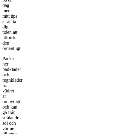
dag
men
mitt tips
är att ta
dig
tiden att
utforska
den
ordentligt.
Packa
ner
badkläder
och
regnkläder
för
vädret
är
ombytligt
och kan
gå från
strålande
sol och
värme
till regn