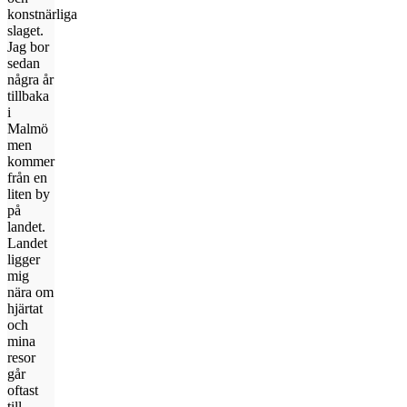
konstnärliga
slaget.
Jag bor
sedan
några år
tillbaka
i
Malmö
men
kommer
från en
liten by
på
landet.
Landet
ligger
mig
nära om
hjärtat
och
mina
resor
går
oftast
till