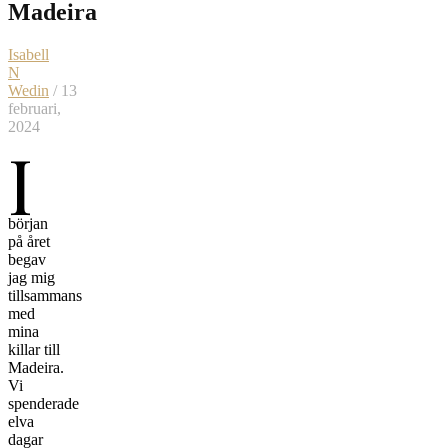
Madeira
Isabell
N
Wedin
/ 13
februari,
2024
I
början
på året
begav
jag mig
tillsammans
med
mina
killar till
Madeira.
Vi
spenderade
elva
dagar