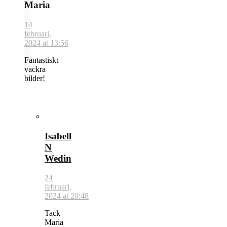
Maria
14
februari,
2024 at 13:56
Fantastiskt
vackra
bilder!
Isabell
N
Wedin
24
februari,
2024 at 20:48
Tack
Maria