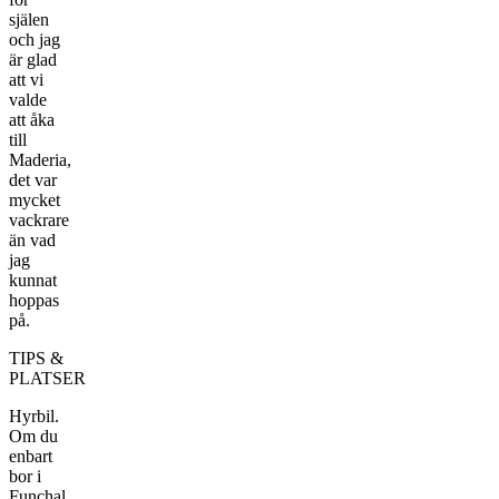
själen
och jag
är glad
att vi
valde
att åka
till
Maderia,
det var
mycket
vackrare
än vad
jag
kunnat
hoppas
på.
TIPS &
PLATSER
Hyrbil.
Om du
enbart
bor i
Funchal