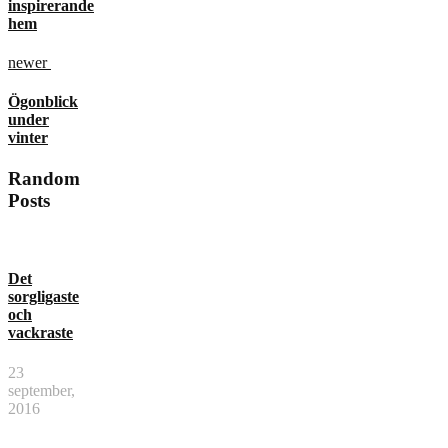
inspirerande
hem
newer
Ögonblick
under
vinter
Random
Posts
Det
sorgligaste
och
vackraste
23
september,
2016