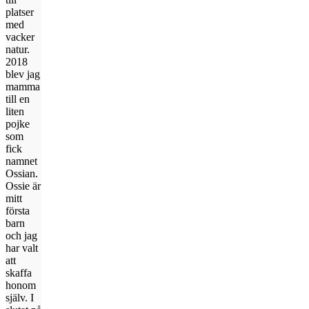
platser
med
vacker
natur.
2018
blev jag
mamma
till en
liten
pojke
som
fick
namnet
Ossian.
Ossie är
mitt
första
barn
och jag
har valt
att
skaffa
honom
själv. I