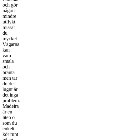
och gör
någon
mindre
utflykt
missar
du
mycket.
Vägarna
kan
vara
smala
och
branta
men tar
du det
lugnt är
det inga
problem.
Madeira
är en
liten ö
som du
enkelt
kör runt
på en