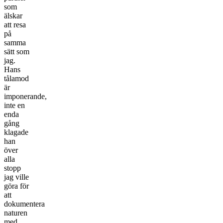
som
älskar
att resa
på
samma
sätt som
jag.
Hans
tålamod
är
imponerande,
inte en
enda
gång
klagade
han
över
alla
stopp
jag ville
göra för
att
dokumentera
naturen
med