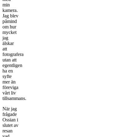
min
kamera.
Jag blev
påmind
om hur
mycket
jag
älskar
att
fotografera
utan att
egentligen
ha en
syfte
mer än
föreviga
vårt liv
tillsammans.
När jag
frågade
Ossian i
slutet av
resan
vad