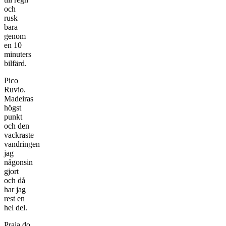
och
rusk
bara
genom
en 10
minuters
bilfärd.
Pico
Ruvio.
Madeiras
högst
punkt
och den
vackraste
vandringen
jag
någonsin
gjort
och då
har jag
rest en
hel del.
Praia do