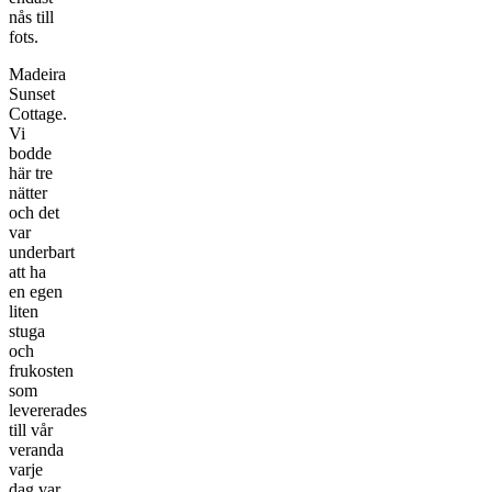
nås till
fots.
Madeira
Sunset
Cottage.
Vi
bodde
här tre
nätter
och det
var
underbart
att ha
en egen
liten
stuga
och
frukosten
som
levererades
till vår
veranda
varje
dag var