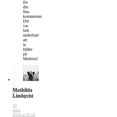
för
din
fina
kommentar.
Det
var
helt
underbart
att
ta
bilder
på
Madeira!
Mathilda
Lindqvist
19
mars,
2024 at 09:28