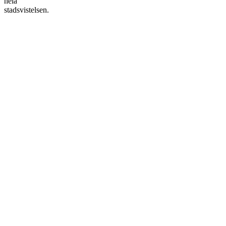
hela
stadsvistelsen.