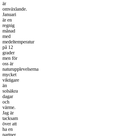
är
omväxlande.
Januari
är en
regnig
månad
med
medeltemperatur
på 12
grader
men för
oss är
naturupplevelserna
mycket
viktigare
än
solsäkra
dagar
och
värme.
Jag är
tacksam
över att
ha en
partner