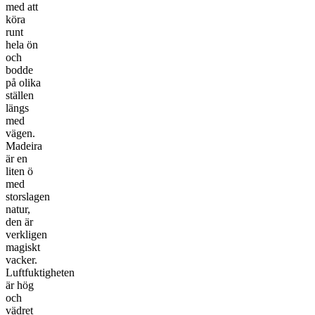
med att
köra
runt
hela ön
och
bodde
på olika
ställen
längs
med
vägen.
Madeira
är en
liten ö
med
storslagen
natur,
den är
verkligen
magiskt
vacker.
Luftfuktigheten
är hög
och
vädret