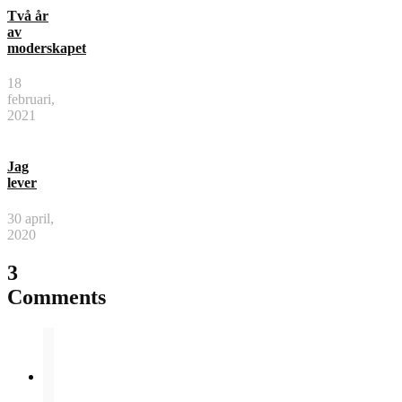
Två år
av
moderskapet
18
februari,
2021
Jag
lever
30 april,
2020
3
Comments