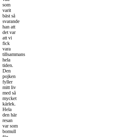
som
varit
bäst så
svarande
han att
det var
att vi
fick
vara
tillsammans
hela
tiden.
Den
pojken
fyller
mitt liv
med så
mycket
kärlek.
Hela
den här
resan
var som
bomull
för