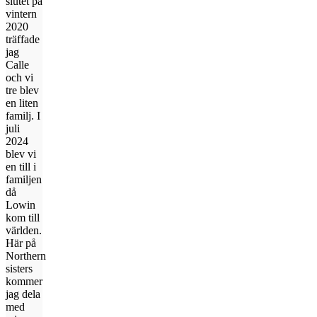
slutet på
vintern
2020
träffade
jag
Calle
och vi
tre blev
en liten
familj. I
juli
2024
blev vi
en till i
familjen
då
Lowin
kom till
världen.
Här på
Northern
sisters
kommer
jag dela
med