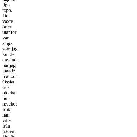
tipp
topp.
Det
växte
örter
utanför
vår
stuga
som jag
kunde
använda
när jag
lagade
mat och
Ossian
fick
plocka
hur
mycket
frukt
han
ville
från
träden.
Det är