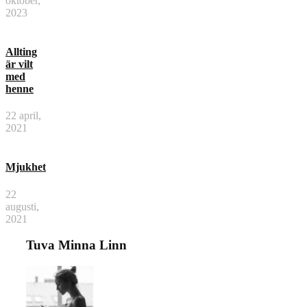
oktober,
2023
Allting
är vilt
med
henne
22 april,
2021
Mjukhet
22
augusti,
2021
Tuva Minna Linn