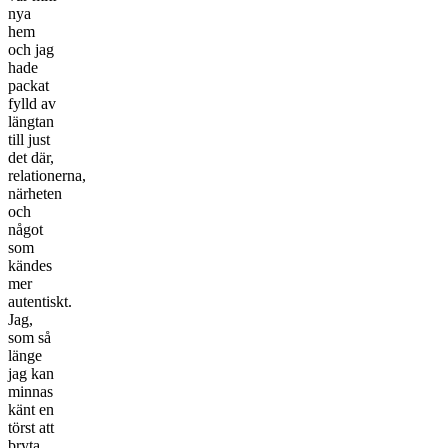
nya
hem
och jag
hade
packat
fylld av
längtan
till just
det där,
relationerna,
närheten
och
något
som
kändes
mer
autentiskt.
Jag,
som så
länge
jag kan
minnas
känt en
törst att
bryta