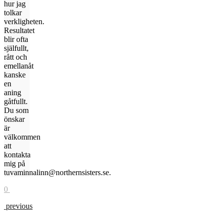
hur jag
tolkar
verkligheten.
Resultatet
blir ofta
själfullt,
rått och
emellanåt
kanske
en
aning
gåtfullt.
Du som
önskar
är
välkommen
att
kontakta
mig på
tuvaminnalinn@northernsisters.se.
0
previous