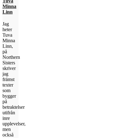
Tuva
Minna
Linn
Jag
heter
Tuva
Minna
Linn,
på
Northern
Sisters
skriver
jag
främst
texter
som
bygger
på
betraktelser
utifrån
inre
upplevelser,
men
också