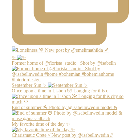
✨
Former home of @florista_studio_ Shot by @isabelln
September Sun ✨
Once upon a time in Lisbon 🌺 Longing for this c
End of summer 🌸 Photo by @isabellnwedin model &
My favorite time of the day ✨
Charismatic Crete // New post by @isabellnwedin //