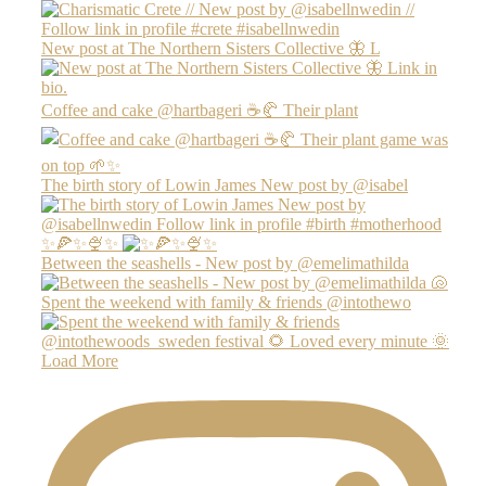
New post at The Northern Sisters Collective 🦋 L
Coffee and cake @hartbageri ☕️🥐 Their plant
The birth story of Lowin James New post by @isabel
✨🍕✨🍨✨
Between the seashells - New post by @emelimathilda
Spent the weekend with family & friends @intothewo
Load More