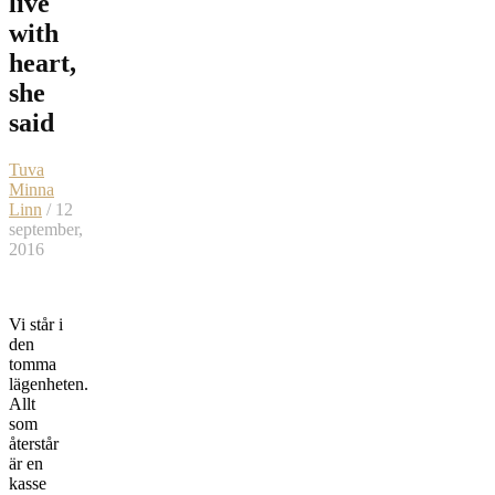
live
with
heart,
she
said
Tuva
Minna
Linn
/ 12
september,
2016
Vi står i
den
tomma
lägenheten.
Allt
som
återstår
är en
kasse