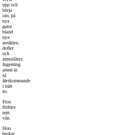
upp och
börja
om, på
nya
gator
bland
nya
ansikten,
dofter
och
atmosfärer.
Ingenting
annat är
så
återkommande
i mitt
liv.
Hon
förblev
min
vän.
Hon
brukar