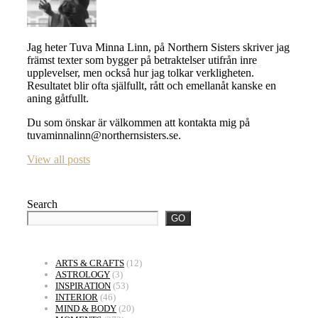
Jag heter Tuva Minna Linn, på Northern Sisters skriver jag
främst texter som bygger på betraktelser utifrån inre
upplevelser, men också hur jag tolkar verkligheten.
Resultatet blir ofta själfullt, rått och emellanåt kanske en
aning gåtfullt.
Du som önskar är välkommen att kontakta mig på
tuvaminnalinn@northernsisters.se.
View all posts
Search
GO
ARTS & CRAFTS
(12)
ASTROLOGY
(3)
INSPIRATION
(53)
INTERIOR
(46)
MIND & BODY
(20)