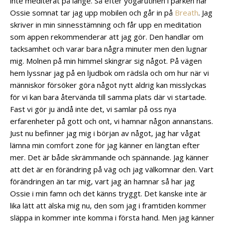
inte mediterat på länge. Så efter yogarutinen i parken när
Ossie somnat tar jag upp mobilen och går in på
Breath
. Jag
skriver in min sinnesstämning och får upp en meditation
som appen rekommenderar att jag gör. Den handlar om
tacksamhet och varar bara några minuter men den lugnar
mig. Molnen på min himmel skingrar sig något. På vägen
hem lyssnar jag på en ljudbok om rädsla och om hur när vi
människor försöker göra något nytt aldrig kan misslyckas
för vi kan bara återvända till samma plats där vi startade.
Fast vi gör ju ändå inte det, vi samlar på oss nya
erfarenheter på gott och ont, vi hamnar någon annanstans.
Just nu befinner jag mig i början av något, jag har vågat
lämna min comfort zone för jag känner en längtan efter
mer. Det är både skrämmande och spännande. Jag känner
att det är en förändring på väg och jag välkomnar den. Vart
förändringen än tar mig, vart jag än hamnar så har jag
Ossie i min famn och det känns tryggt. Det kanske inte är
lika lätt att älska mig nu, den som jag i framtiden kommer
släppa in kommer inte komma i första hand. Men jag känner