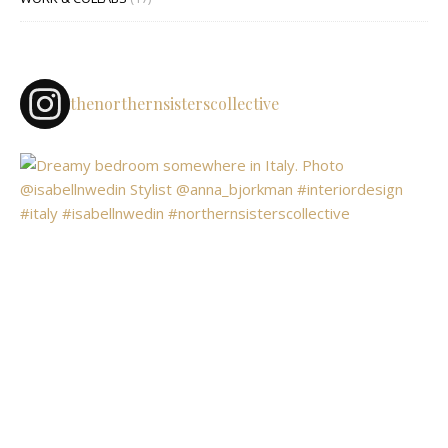
thenorthernsisterscollective