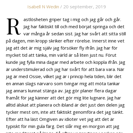
Isabell N Wedin
/ 20 september, 2019
R
astlösheten griper tag i mig och jag går och går.
Jag har faktiskt till och med börjat springa och det
var många år sedan sist. Jag har svårt att sitta still
på dagen, min kropp skriker efter rörelse. Innerst inne vet
jag att det är mig själv jag försöker fly ifrån. Jag har för
mycket tid att tänka, min värld är så liten just nu. Förut
kunde jag fylla mina dagar med arbete och koppla ifrån. Jag
är understimulerad och jag har svårt för att bara vara. När
jag är med Ossie, vilket jag är i princip hela tiden, blir det
en annan slags närvaro som tvingar mig att möta tankar
jag annars kunnat stänga av. Jag gör planer flera dagar
framåt för jag känner att det gör mig lite lugnare. Jag har
alltid älskat att planera och ibland är det just den delen jag
tycker mest om, inte att faktiskt genomföra det jag tänkt.
Efter att ha läst Omgiven av idioter vet jag att det är
typiskt för min gula färg. Det slår mig en morgon att jag