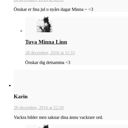
Önskar er fina jul o nyårs dagar Minna ~ <3
Tuva Minna Linn
28 december, 2016 at 11:33
Önskar dig detsamma <3
Karin
26 december, 2016 at 22:20
Vackra bilder men saknar dina ännu vackrare ord.