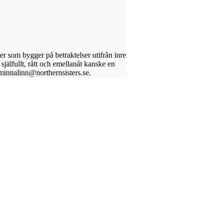
er som bygger på betraktelser utifrån inre
själfullt, rått och emellanåt kanske en
minnalinn@northernsisters.se.