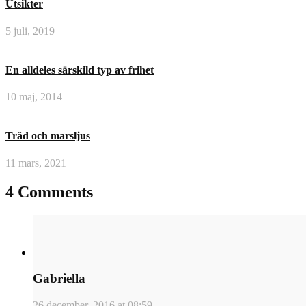
Utsikter
5 juli, 2019
En alldeles särskild typ av frihet
10 maj, 2014
Träd och marsljus
11 mars, 2021
4 Comments
Gabriella
26 december, 2016 at 08:59