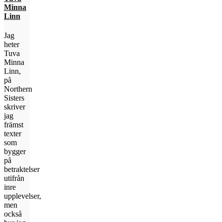
Minna
Linn
Jag
heter
Tuva
Minna
Linn,
på
Northern
Sisters
skriver
jag
främst
texter
som
bygger
på
betraktelser
utifrån
inre
upplevelser,
men
också