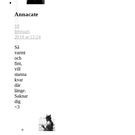
Annacate
18
februari,
2018 at 12:24
Så
varmt
och
fint,
vill
stanna
kvar
där
länge.
Saknar
dig
<3