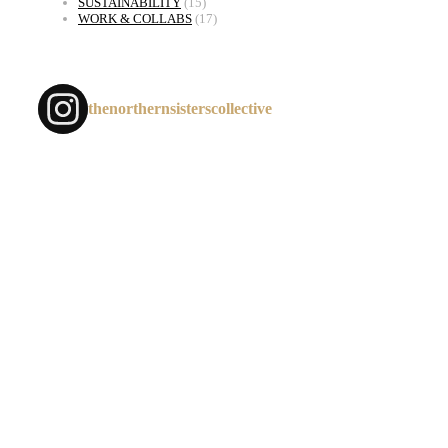
SUSTAINABILITY
(15)
WORK & COLLABS
(17)
thenorthernsisterscollective