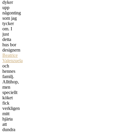
dyker
upp
någonting
som jag
tycker
om. I
just
detta
hus bor
designern
Beatrice
Valenzuela
och
hennes
familj.
Alltihop,
men
speciellt
köket
fick
verkligen
mitt
hjärta
att
dundra