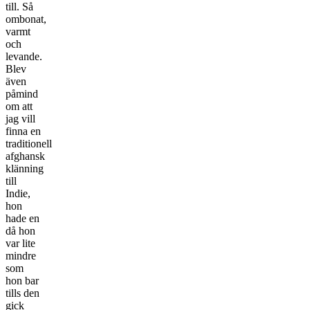
till. Så
ombonat,
varmt
och
levande.
Blev
även
påmind
om att
jag vill
finna en
traditionell
afghansk
klänning
till
Indie,
hon
hade en
då hon
var lite
mindre
som
hon bar
tills den
gick