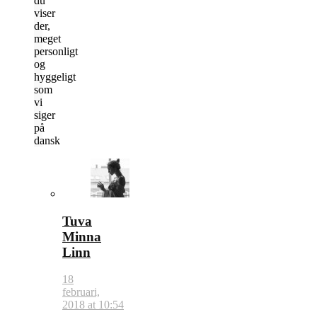
du
viser
der,
meget
personligt
og
hyggeligt
som
vi
siger
på
dansk
Tuva
Minna
Linn
18
februari,
2018 at 10:54