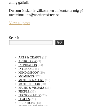
aning gåtfullt.
Du som önskar är välkommen att kontakta mig på
tuvaminnalinn@northernsisters.se.
View all posts
Search
GO
ARTS & CRAFTS
(12)
ASTROLOGY
(3)
INSPIRATION
(53)
INTERIOR
(46)
MIND & BODY
(20)
MOMENTS
(373)
MOTHER NATURE
(16)
MOTHERHOOD
(80)
MUSIC & VISUALS
(33)
PEOPLE
(39)
PHOTOGRAPHY
(23)
PLACES
(21)
RELATIONS
(15)