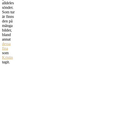
alldeles
sönder.
Som tur
är finns
den på
många
bilder,
bland
annat
dessa
fina
som
Kristin
tagit.