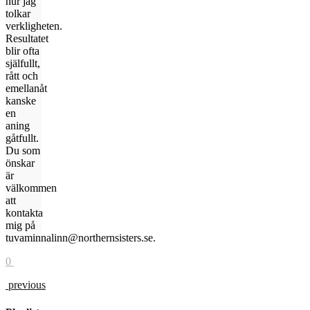
hur jag
tolkar
verkligheten.
Resultatet
blir ofta
själfullt,
rått och
emellanåt
kanske
en
aning
gåtfullt.
Du som
önskar
är
välkommen
att
kontakta
mig på
tuvaminnalinn@northernsisters.se.
0
previous