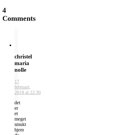
4
Comments
christel
maria
nolle
17
februari,
2018 at 22:30
det
er
et
meget
smukt
hjem