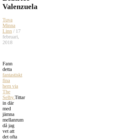
Valenzuela
Tuva
Minna
Linn
/ 17
februari,
2018
Fann
detta
fantastiskt
fina
hem via
The
Selby.
Tittar
in där
med
jämna
mellanrum
då jag
vet att
det ofta