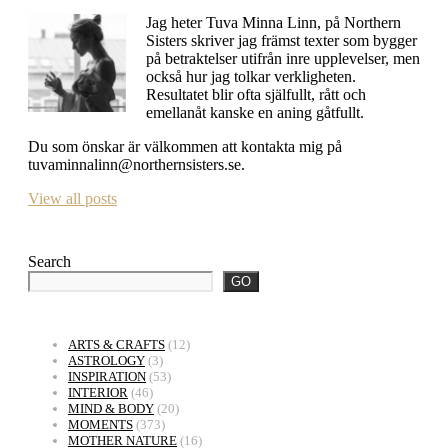
Jag heter Tuva Minna Linn, på Northern
Sisters skriver jag främst texter som bygger
på betraktelser utifrån inre upplevelser, men
också hur jag tolkar verkligheten.
Resultatet blir ofta själfullt, rått och
emellanåt kanske en aning gåtfullt.
Du som önskar är välkommen att kontakta mig på
tuvaminnalinn@northernsisters.se.
View all posts
Search
GO
ARTS & CRAFTS
(12)
ASTROLOGY
(3)
INSPIRATION
(53)
INTERIOR
(46)
MIND & BODY
(20)
MOMENTS
(373)
MOTHER NATURE
(16)