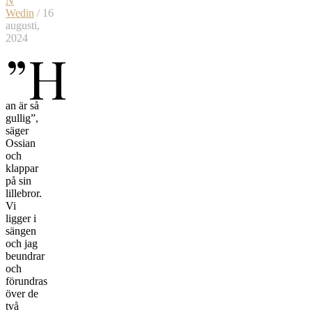
N
Wedin
/ 16
augusti,
2024
”H
an är så
gullig”,
säger
Ossian
och
klappar
på sin
lillebror.
Vi
ligger i
sängen
och jag
beundrar
och
förundras
över de
två