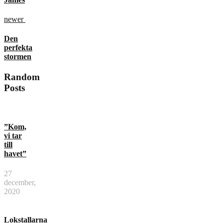
newer
Den
perfekta
stormen
Random
Posts
”Kom,
vi tar
till
havet”
27
december,
2020
Lokstallarna