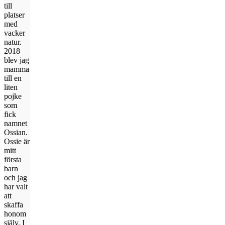
till
platser
med
vacker
natur.
2018
blev jag
mamma
till en
liten
pojke
som
fick
namnet
Ossian.
Ossie är
mitt
första
barn
och jag
har valt
att
skaffa
honom
själv. I