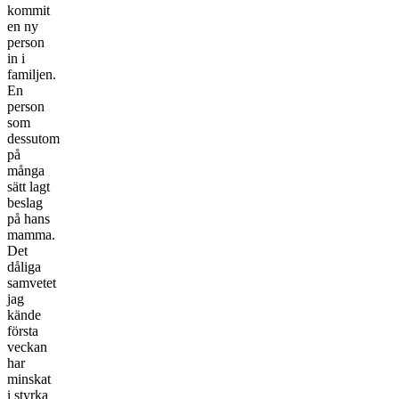
kommit
en ny
person
in i
familjen.
En
person
som
dessutom
på
många
sätt lagt
beslag
på hans
mamma.
Det
dåliga
samvetet
jag
kände
första
veckan
har
minskat
i styrka