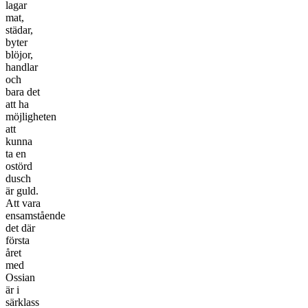
lagar
mat,
städar,
byter
blöjor,
handlar
och
bara det
att ha
möjligheten
att
kunna
ta en
ostörd
dusch
är guld.
Att vara
ensamstående
det där
första
året
med
Ossian
är i
särklass