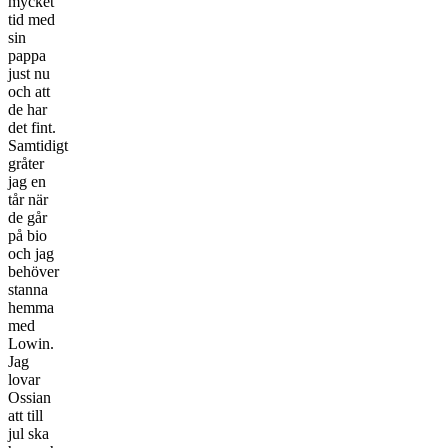
mycket
tid med
sin
pappa
just nu
och att
de har
det fint.
Samtidigt
gråter
jag en
tår när
de går
på bio
och jag
behöver
stanna
hemma
med
Lowin.
Jag
lovar
Ossian
att till
jul ska