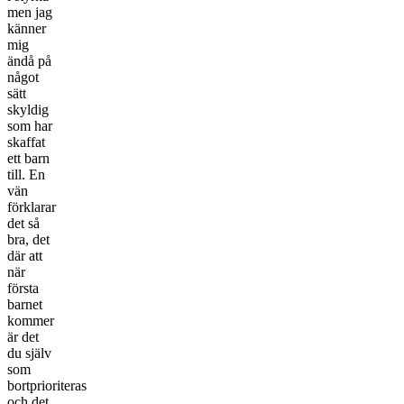
men jag
känner
mig
ändå på
något
sätt
skyldig
som har
skaffat
ett barn
till. En
vän
förklarar
det så
bra, det
där att
när
första
barnet
kommer
är det
du själv
som
bortprioriteras
och det