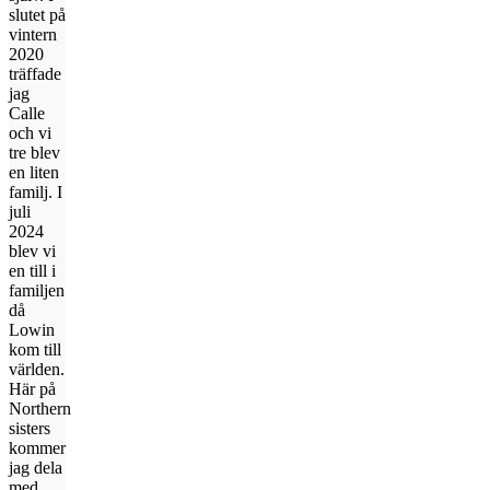
slutet på
vintern
2020
träffade
jag
Calle
och vi
tre blev
en liten
familj. I
juli
2024
blev vi
en till i
familjen
då
Lowin
kom till
världen.
Här på
Northern
sisters
kommer
jag dela
med