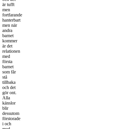
är tufft
men
fortfarande
hanterbart
men när
andra
barnet
kommer
är det
relationen
med
första
barnet
som får
stå
tillbaka
och det
gör ont.
Alla
känslor
blir
dessutom
förstorade
i och
med