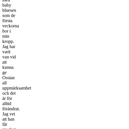
baby
bluesen
som de
första
veckorna
bor i
min
kropp.
Jag har
varit
van vid
att
kunna
ge
Ossian
all
uppmärksamhet
och det
är för
alltid
förändrat.
Jag vet
att han
får