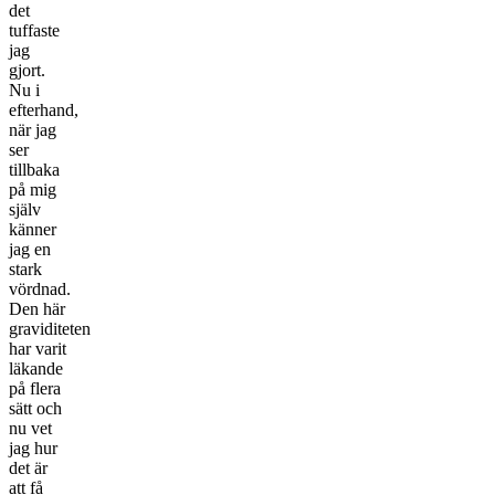
det
tuffaste
jag
gjort.
Nu i
efterhand,
när jag
ser
tillbaka
på mig
själv
känner
jag en
stark
vördnad.
Den här
graviditeten
har varit
läkande
på flera
sätt och
nu vet
jag hur
det är
att få