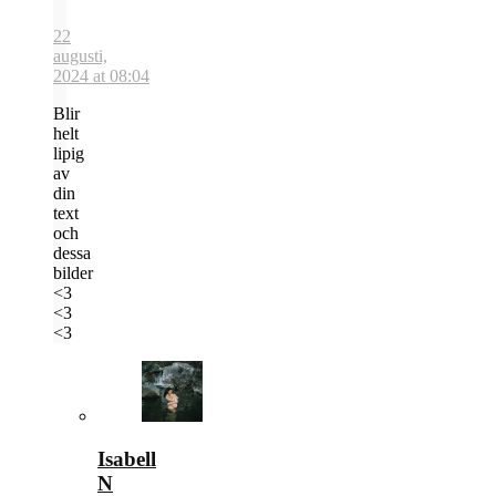
22
augusti,
2024 at 08:04
Blir
helt
lipig
av
din
text
och
dessa
bilder
<3
<3
<3
Isabell
N