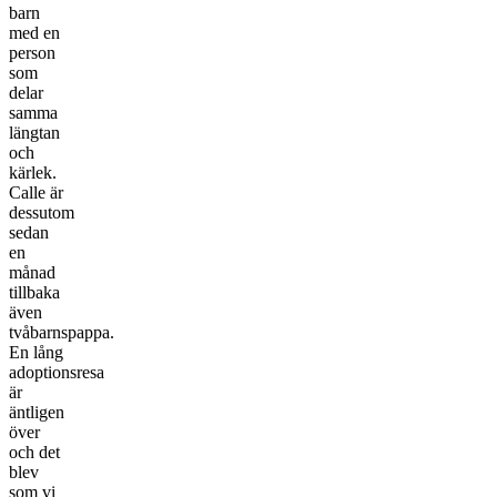
barn
med en
person
som
delar
samma
längtan
och
kärlek.
Calle är
dessutom
sedan
en
månad
tillbaka
även
tvåbarnspappa.
En lång
adoptionsresa
är
äntligen
över
och det
blev
som vi