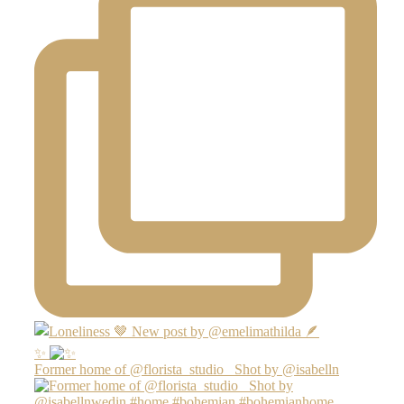
✨
Former home of @florista_studio_ Shot by @isabelln