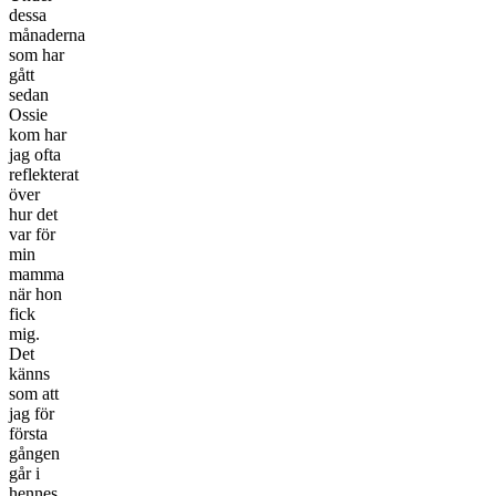
dessa
månaderna
som har
gått
sedan
Ossie
kom har
jag ofta
reflekterat
över
hur det
var för
min
mamma
när hon
fick
mig.
Det
känns
som att
jag för
första
gången
går i
hennes