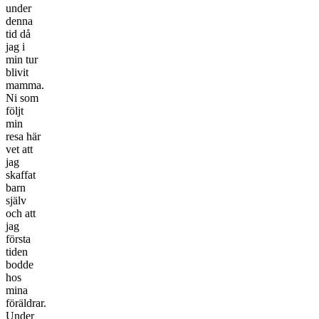
under
denna
tid då
jag i
min tur
blivit
mamma.
Ni som
följt
min
resa här
vet att
jag
skaffat
barn
själv
och att
jag
första
tiden
bodde
hos
mina
föräldrar.
Under