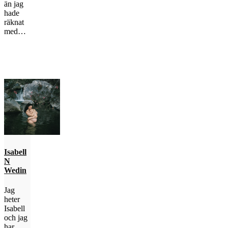
än jag
hade
räknat
med…
Isabell
N
Wedin
Jag
heter
Isabell
och jag
har