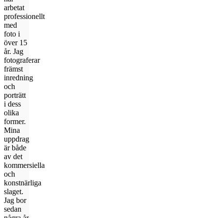
arbetat
professionellt
med
foto i
över 15
år. Jag
fotograferar
främst
inredning
och
porträtt
i dess
olika
former.
Mina
uppdrag
är både
av det
kommersiella
och
konstnärliga
slaget.
Jag bor
sedan
några år