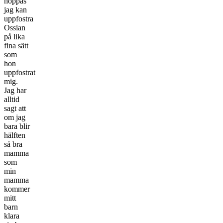
hoppas
jag kan
uppfostra
Ossian
på lika
fina sätt
som
hon
uppfostrat
mig.
Jag har
alltid
sagt att
om jag
bara blir
hälften
så bra
mamma
som
min
mamma
kommer
mitt
barn
klara