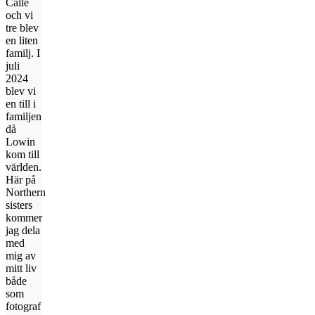
Calle
och vi
tre blev
en liten
familj. I
juli
2024
blev vi
en till i
familjen
då
Lowin
kom till
världen.
Här på
Northern
sisters
kommer
jag dela
med
mig av
mitt liv
både
som
fotograf