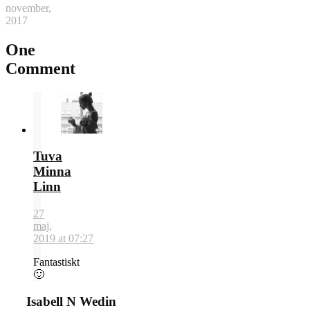
november,
2017
One
Comment
Tuva
Minna
Linn
27
maj,
2019 at 07:27
Fantastiskt
🙂
Isabell N Wedin