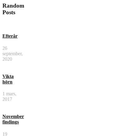
Random
Posts
Efterår
26
september,
2020
Vikta
hörn
1 mars,
2017
November
findings
19