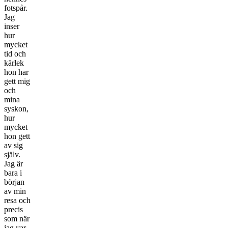
fotspår.
Jag
inser
hur
mycket
tid och
kärlek
hon har
gett mig
och
mina
syskon,
hur
mycket
hon gett
av sig
själv.
Jag är
bara i
början
av min
resa och
precis
som när
jag var