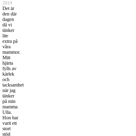
2019
Det är
den där
dagen
då vi
tänker
lite
extra på
våra
mammor.
Mitt
hjärta
fylls av
kärlek
och
tacksamhet
när jag
tänker
på min
mamma
Ulla.
Hon har
varit ett
stort
stöd