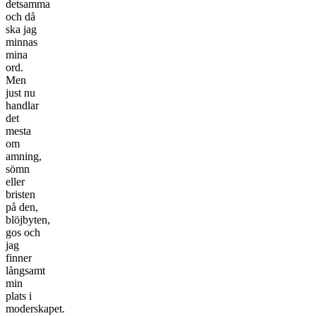
detsamma
och då
ska jag
minnas
mina
ord.
Men
just nu
handlar
det
mesta
om
amning,
sömn
eller
bristen
på den,
blöjbyten,
gos och
jag
finner
långsamt
min
plats i
moderskapet.