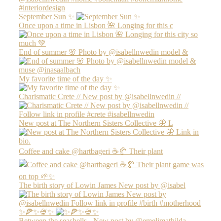
September Sun ✨
Once upon a time in Lisbon 🌺 Longing for this c
End of summer 🌸 Photo by @isabellnwedin model &
My favorite time of the day ✨
Charismatic Crete // New post by @isabellnwedin //
New post at The Northern Sisters Collective 🦋 L
Coffee and cake @hartbageri ☕️🥐 Their plant
The birth story of Lowin James New post by @isabel
✨🍕✨🍨✨
Between the seashells - New post by @emelimathilda