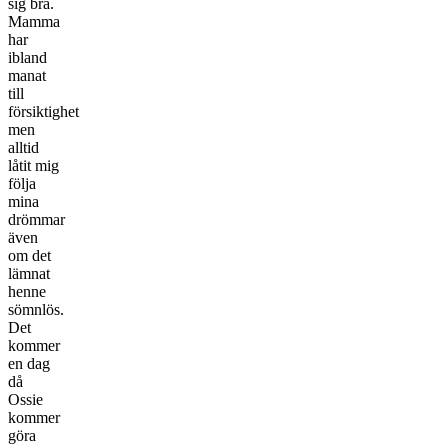
sig bra.
Mamma
har
ibland
manat
till
försiktighet
men
alltid
låtit mig
följa
mina
drömmar
även
om det
lämnat
henne
sömnlös.
Det
kommer
en dag
då
Ossie
kommer
göra