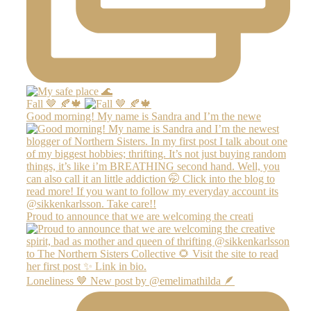
Fall 🤎 🍂🍁
Good morning! My name is Sandra and I’m the newe
Proud to announce that we are welcoming the creati
Loneliness 🤎 New post by @emelimathilda 🪶