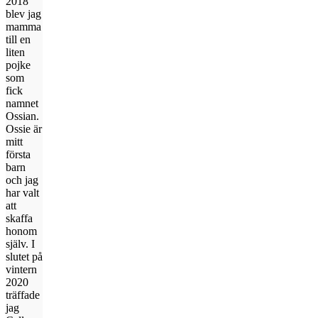
2018
blev jag
mamma
till en
liten
pojke
som
fick
namnet
Ossian.
Ossie är
mitt
första
barn
och jag
har valt
att
skaffa
honom
själv. I
slutet på
vintern
2020
träffade
jag