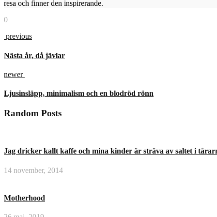
resa och finner den inspirerande.
0
previous
Nästa år, då jävlar
newer
Ljusinsläpp, minimalism och en blodröd rönn
Random Posts
Jag dricker kallt kaffe och mina kinder är sträva av saltet i tårar
14 november, 2014
Motherhood
26 maj, 2019