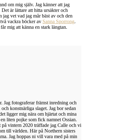
 hand om mig själv. Jag känner att jag
et är lättare att hitta ursäkter och
n jag vet vad jag mår bäst av och den
 två vackra böcker av
Sanna Sporrong
.
år mig att känna en stark längtan.
år. Jag fotograferar främst inredning och
 och konstnärliga slaget. Jag bor sedan
det ligger mig nära om hjärtat och mina
l en liten pojke som fick namnet Ossian.
et på vintern 2020 träffade jag Calle och vi
kom till världen. Här på Northern sisters
ma. Jag hoppas ni vill vara med på min