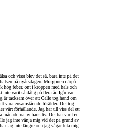
lsa och visst blev det så, bara inte på det
te i halsen på nyårsdagen. Morgonen därpå
ick hög feber, ont i kroppen med hals och
nte varit så dålig på flera år. Igår var
ag är tacksam över att Calle tog hand om
 att vara ensamstående förälder. Det tog
 vårt förhållande. Jag har till viss del ett
 månaderna av hans liv. Det har varit en
ille jag inte vänja mig vid det på grund av
har jag inte längre och jag vågar luta mig