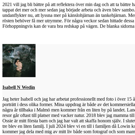
2021 vill jag bli bättre på att reflektera över min dag och att ta bättre
tappat det mer och mer sedan jag började arbeta och även blev sambo. D
undanflykter nu, att lyssna mer på känslohjärnan än tankehjärnan. Me
rösten behöver få mer utrymme. För några veckor sedan hittade dessa
Förhoppningvis kan de vara bra redskap på vägen. De blanka sidorna f
Isabell N Wedin
Jag heter Isabell och jag har arbetat professionellt med foto i över 15 
porträtt i dess olika former. Mina uppdrag är både av det kommersiella
några år tillbaka i Malmö men kommer från en liten by på landet. Lan
resor går oftast till platser med vacker natur. 2018 blev jag mamma til
Ossie är mitt första barn och jag har valt att skaffa honom själv. I slut
tre blev en liten familj. I juli 2024 blev vi en till i familjen då Lowin 
kommer jag dela med mig av mitt liv både som fotograf och som mam