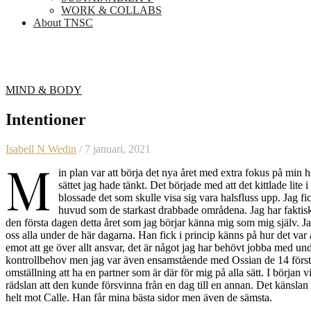
WORK & COLLABS
About TNSC
MIND & BODY
Intentioner
Isabell N Wedin
/ 7 januari, 2021
M
in plan var att börja det nya året med extra fokus på min hä
sättet jag hade tänkt. Det började med att det kittlade li
blossade det som skulle visa sig vara halsfluss upp. Jag f
huvud som de starkast drabbade områdena. Jag har faktiskt i
den första dagen detta året som jag börjar känna mig som mig själv. J
oss alla under de här dagarna. Han fick i princip känns på hur det var
emot att ge över allt ansvar, det är något jag har behövt jobba med under
kontrollbehov men jag var även ensamstående med Ossian de 14 första
omställning att ha en partner som är där för mig på alla sätt. I början v
rädslan att den kunde försvinna från en dag till en annan. Det känslan 
helt mot Calle. Han får mina bästa sidor men även de sämsta.