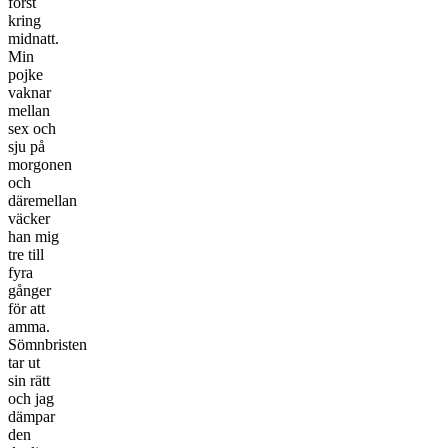
först
kring
midnatt.
Min
pojke
vaknar
mellan
sex och
sju på
morgonen
och
däremellan
väcker
han mig
tre till
fyra
gånger
för att
amma.
Sömnbristen
tar ut
sin rätt
och jag
dämpar
den