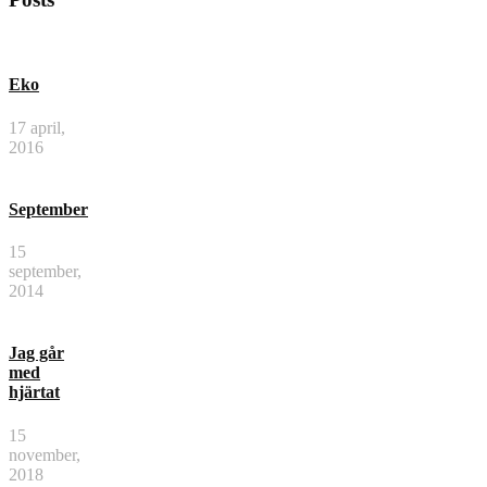
Eko
17 april,
2016
September
15
september,
2014
Jag går
med
hjärtat
15
november,
2018