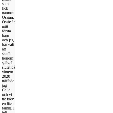
som
fick
namnet
Ossian.
Ossie är
mitt
första
barn
och jag
har valt
att
skaffa
honom
själv. I
slutet på
vintern
2020
träffade
jag
Calle
och vi
tre blev
en liten
familj. I
juli