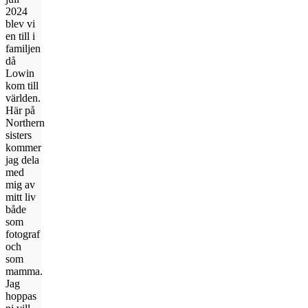
2024
blev vi
en till i
familjen
då
Lowin
kom till
världen.
Här på
Northern
sisters
kommer
jag dela
med
mig av
mitt liv
både
som
fotograf
och
som
mamma.
Jag
hoppas