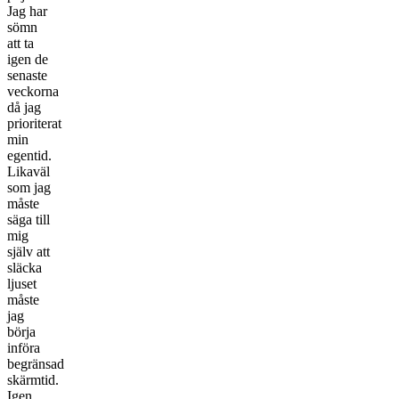
Jag har
sömn
att ta
igen de
senaste
veckorna
då jag
prioriterat
min
egentid.
Likaväl
som jag
måste
säga till
mig
själv att
släcka
ljuset
måste
jag
börja
införa
begränsad
skärmtid.
Igen