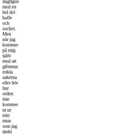
dagligen
med en
hel del
kaffe
och
socker.
Men
när jag
kommer
på mig
själv
med att
glömma
enkla
sakerna
eller hör
hur
orden
inte
kommer
ut ur
min
mun
som jag
tänkt