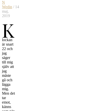
N
Wedin
/ 14
maj,
2019
K
lockan
är snart
22 och
jag
säger
till mig
själv att
jag
måste
gå och
lägga
mig.
Men det
tar
emot,
känns