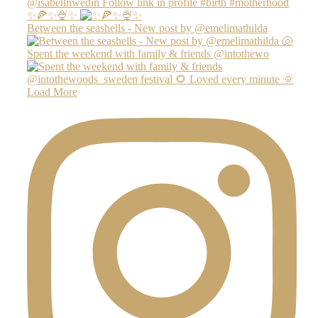
✨🍕✨🍨✨
Between the seashells - New post by @emelimathilda
Spent the weekend with family & friends @intothewo
Load More