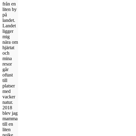
från en
liten by
på
landet.
Landet
ligger
mig
nära om
hjärtat
och
mina
resor
går
oftast
till
platser
med
vacker
natur.
2018
blev jag
mamma
till en
liten
pojke