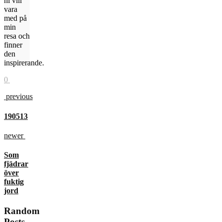
ni vill
vara
med på
min
resa och
finner
den
inspirerande.
0
previous
190513
newer
Som
fjädrar
över
fuktig
jord
Random
Posts