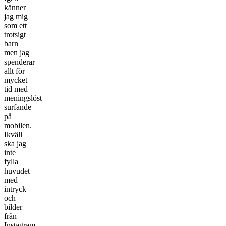
känner
jag mig
som ett
trotsigt
barn
men jag
spenderar
allt för
mycket
tid med
meningslöst
surfande
på
mobilen.
Ikväll
ska jag
inte
fylla
huvudet
med
intryck
och
bilder
från
Instagram