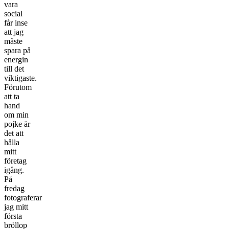
vara
social
får inse
att jag
måste
spara på
energin
till det
viktigaste.
Förutom
att ta
hand
om min
pojke är
det att
hålla
mitt
företag
igång.
På
fredag
fotograferar
jag mitt
första
bröllop