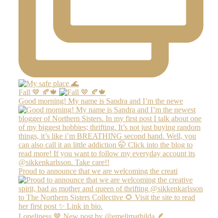
Fall 🤎 🍂🍁
Good morning! My name is Sandra and I’m the newe
Proud to announce that we are welcoming the creati
Loneliness 🤎 New post by @emelimathilda 🪶