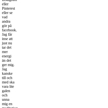
eller
Pinterest
eller se
vad
andra
gör på
facebook.
Jag får
inse att
just nu
tar det
mer
energi
än det
ger mig.
Jag
kanske
till och
med ska
vara lite
galen
och
unna
mig en