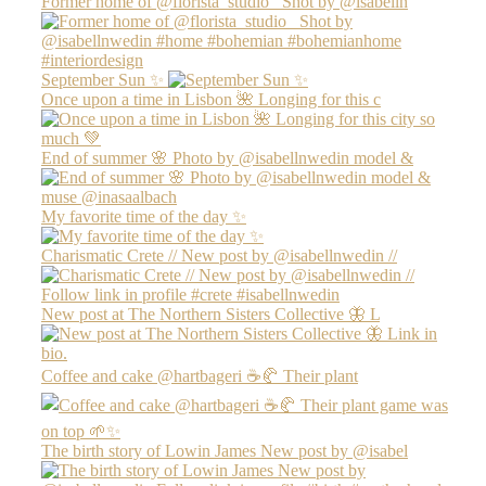
Former home of @florista_studio_ Shot by @isabelln
September Sun ✨
Once upon a time in Lisbon 🌺 Longing for this c
End of summer 🌸 Photo by @isabellnwedin model &
My favorite time of the day ✨
Charismatic Crete // New post by @isabellnwedin //
New post at The Northern Sisters Collective 🦋 L
Coffee and cake @hartbageri ☕️🥐 Their plant
The birth story of Lowin James New post by @isabel