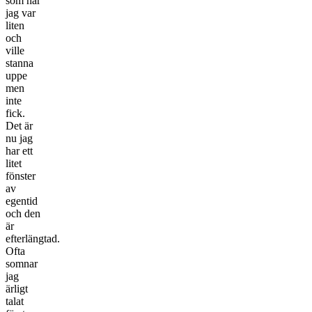
som när
jag var
liten
och
ville
stanna
uppe
men
inte
fick.
Det är
nu jag
har ett
litet
fönster
av
egentid
och den
är
efterlängtad.
Ofta
somnar
jag
ärligt
talat