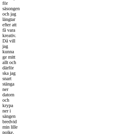
för
säsongen
och jag
längtar
efter att
få vara
kreativ.
Då vill
jag
kunna
ge mitt
allt och
därför
ska jag
snart
stänga
ner
datorn
och
krypa
ner i
sängen
bredvid
min lille
pojke.