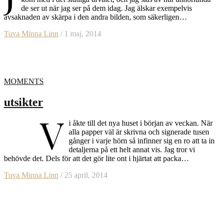
de ser ut när jag ser på dem idag. Jag älskar exempelvis
avsaknaden av skärpa i den andra bilden, som säkerligen…
Tuva Minna Linn
/ 1 maj, 2014
MOMENTS
utsikter
V
i åkte till det nya huset i början av veckan. När
alla papper väl är skrivna och signerade tusen
gånger i varje hörn så infinner sig en ro att ta in
detaljerna på ett helt annat vis. Jag tror vi
behövde det. Dels för att det gör lite ont i hjärtat att packa…
Tuva Minna Linn
/ 25 april, 2014