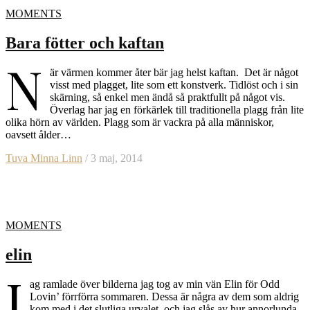
MOMENTS
Bara fötter och kaftan
N
är värmen kommer åter bär jag helst kaftan. Det är något
visst med plagget, lite som ett konstverk. Tidlöst och i sin
skärning, så enkel men ändå så praktfullt på något vis.
Överlag har jag en förkärlek till traditionella plagg från lite
olika hörn av världen. Plagg som är vackra på alla människor,
oavsett ålder…
Tuva Minna Linn
/ 3 maj, 2014
MOMENTS
elin
J
ag ramlade över bilderna jag tog av min vän Elin för Odd
Lovin’ förrförra sommaren. Dessa är några av dem som aldrig
kom med i det slutliga urvalet, och jag slås av hur annorlunda