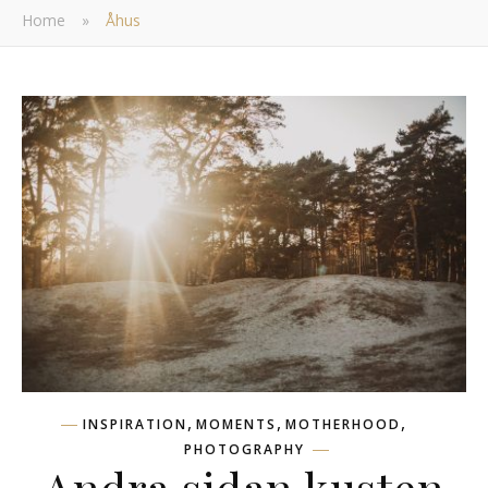
Home
»
Åhus
,
,
,
INSPIRATION
MOMENTS
MOTHERHOOD
PHOTOGRAPHY
Andra sidan kusten