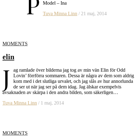
P
Model – Ina
Tuva Minna Linn
/ 21 maj, 2014
MOMENTS
elin
J
ag ramlade över bilderna jag tog av min vän Elin för Odd
Lovin’ förrförra sommaren. Dessa är några av dem som aldrig
kom med i det slutliga urvalet, och jag slås av hur annorlunda
de ser ut när jag ser på dem idag. Jag älskar exempelvis
avsaknaden av skärpa i den andra bilden, som säkerligen…
Tuva Minna Linn
/ 1 maj, 2014
MOMENTS