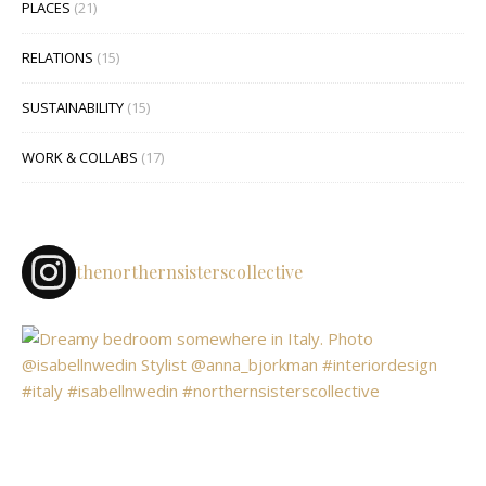
PLACES
(21)
RELATIONS
(15)
SUSTAINABILITY
(15)
WORK & COLLABS
(17)
thenorthernsisterscollective