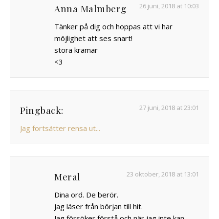
26 juni, 2018 at 10:03
Anna Malmberg
Tänker på dig och hoppas att vi har
möjlighet att ses snart!
stora kramar
<3
27 juni, 2018 at 23:01
Pingback:
Jag fortsätter rensa ut...
23 oktober, 2018 at 13:01
Meral
Dina ord. De berör.
Jag läser från början till hit.
Jag försöker förstå och när jag inte kan