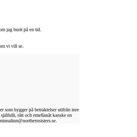
om jag burit på en tid.
m vi vill se.
er som bygger på betraktelser utifrån inre
själfullt, rått och emellanåt kanske en
minnalinn@northernsisters.se.