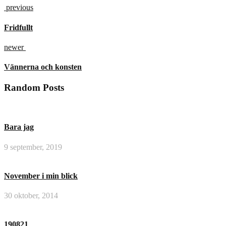
previous
Fridfullt
newer
Vännerna och konsten
Random Posts
Bara jag
9 september, 2019
November i min blick
30 oktober, 2014
190821